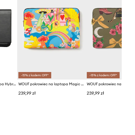
-15% z kodem: OFF*
-15% z kodem: OFF*
Orbitkey pokrowiec na laptopa Hybrid Laptop Sleeve 16"
WOUF pokrowiec na laptopa Magic Trip 13"/14"
239,99 zł
239,99 zł