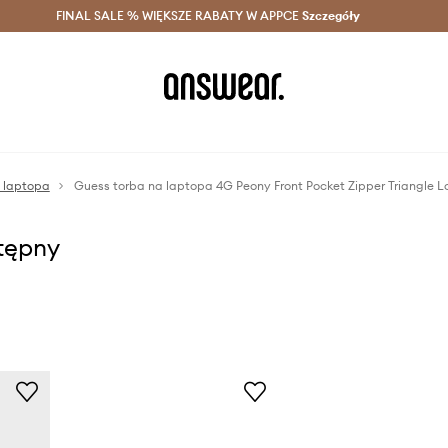
szczędzaj z Answear Club >
FINAL SALE % WIĘKSZE RABATY W APPCE
Dostawa nawet w 24h >
Szczegóły
News
a laptopa
stępny