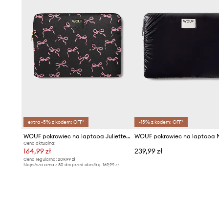
extra -5% z kodem: OFF*
-15% z kodem: OFF*
WOUF pokrowiec na laptopa Juliette 13"& 14"
Cena aktualna:
164,99 zł
239,99 zł
Cena regularna:
209,99 zł
Najniższa cena z 30 dni przed obniżką:
169,99 zł