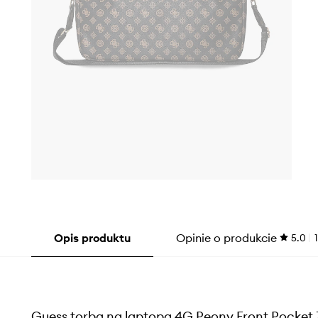
Opis produktu
Opinie o produkcie
5.0
1
Guess torba na laptopa 4G Peony Front Pocket Z