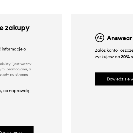
ze zakupy
Answear
 informacje o
Załóż konto i oszc
zyskujesz do
20%
s
dukty i jest ważny
nnymi promocjami, a
góły na stronie:
Dowiedz się w
to, co naprawdę
a
Zapisz mnie