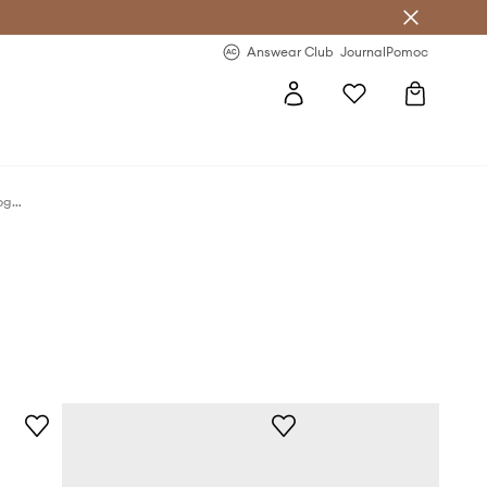
letter >
Regularne nowości >
Answear Club
Journal
Pomoc
Guess torba na laptopa 4G Peony Front Pocket Zipper Triangle Logo 16"