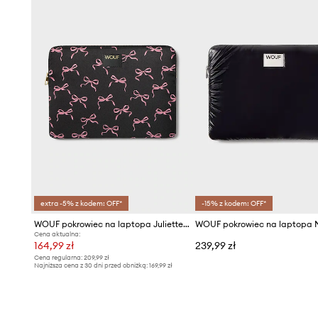
extra -5% z kodem: OFF*
-15% z kodem: OFF*
WOUF pokrowiec na laptopa Juliette 13"& 14"
Cena aktualna:
164,99 zł
239,99 zł
Cena regularna:
209,99 zł
Najniższa cena z 30 dni przed obniżką:
169,99 zł