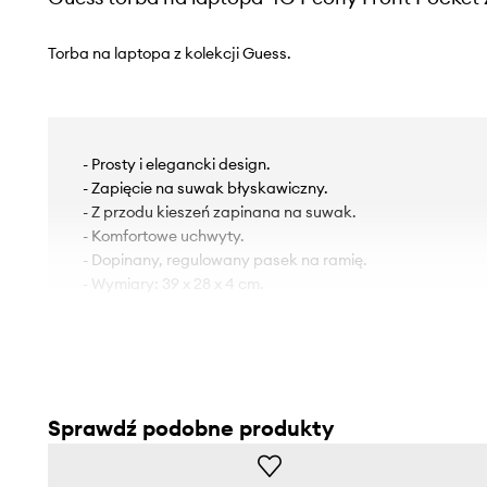
Torba na laptopa z kolekcji Guess.
- Prosty i elegancki design.
- Zapięcie na suwak błyskawiczny.
- Z przodu kieszeń zapinana na suwak.
- Komfortowe uchwyty.
- Dopinany, regulowany pasek na ramię.
- Wymiary: 39 x 28 x 4 cm.
Sprawdź podobne produkty