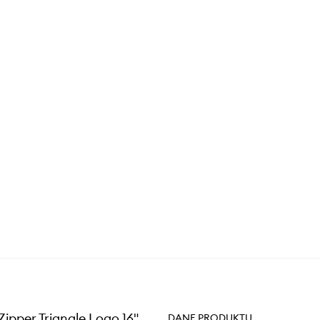
ipper Triangle Logo 16"
DANE PRODUKTU