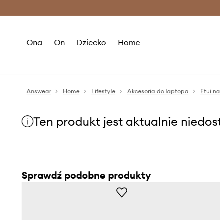
Premium Fashion Benefits >
O
Ona
On
Dziecko
Home
Answear
Home
Lifestyle
Akcesoria do laptopa
Etui n
Ten produkt jest aktualnie niedo
Sprawdź podobne produkty