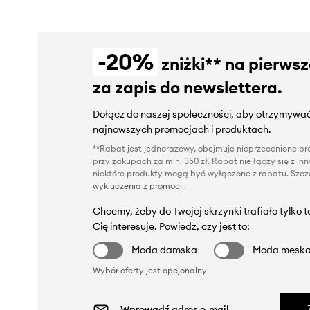
-20%
zniżki** na pierws
za zapis do newslettera.
Dołącz do naszej społeczności, aby otrzymywać
najnowszych promocjach i produktach.
**Rabat jest jednorazowy, obejmuje nieprzecenione pro
przy zakupach za min. 350 zł. Rabat nie łączy się z i
niektóre produkty mogą być wyłączone z rabatu. Szcze
wykluczenia z promocji
.
Chcemy, żeby do Twojej skrzynki trafiało tylko 
Cię interesuje. Powiedz, czy jest to:
Moda damska
Moda męsk
Wybór oferty jest opcjonalny