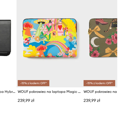
-15% z kodem: OFF*
-15% z kodem: OFF*
Orbitkey pokrowiec na laptopa Hybrid Laptop Sleeve 16"
WOUF pokrowiec na laptopa Magic Trip 13"/14"
239,99 zł
239,99 zł