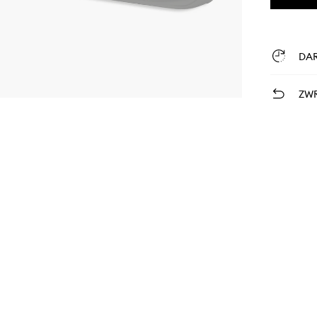
DA
ZWR