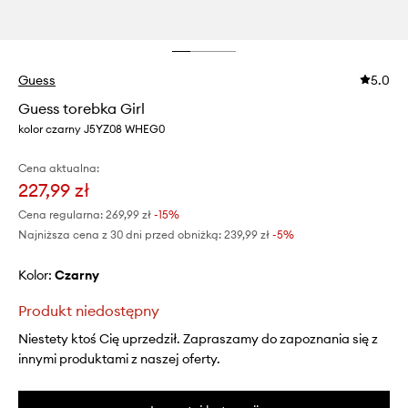
Guess
5.0
Guess torebka Girl
kolor czarny J5YZ08 WHEG0
Cena aktualna:
227,99 zł
Cena regularna:
269,99 zł
-15%
Najniższa cena z 30 dni przed obniżką:
239,99 zł
 -5%
Kolor:
czarny
Produkt niedostępny
Niestety ktoś Cię uprzedził. Zapraszamy do zapoznania się z
innymi produktami z naszej oferty.