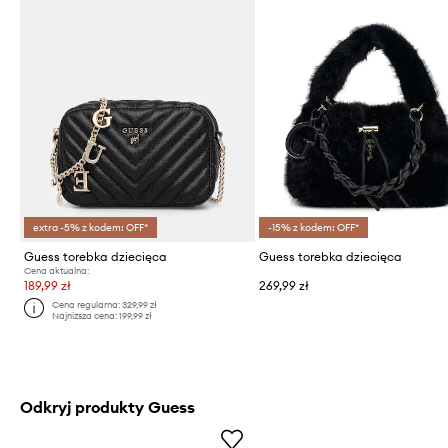
extra -5% z kodem: OFF*
-15% z kodem: OFF*
Guess torebka dziecięca
Guess torebka dziecięca
Cena aktualna:
189,99 zł
269,99 zł
Cena regularna:
329,99 zł
Najniższa cena:
199,99 zł
Odkryj produkty Guess