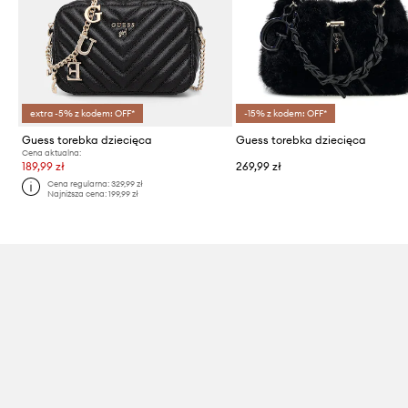
extra -5% z kodem: OFF*
-15% z kodem: OFF*
Guess torebka dziecięca
Guess torebka dziecięca
Cena aktualna:
189,99 zł
269,99 zł
Cena regularna:
329,99 zł
Najniższa cena:
199,99 zł