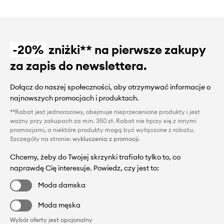
-20%
zniżki** na pierwsze zakupy
za zapis do newslettera.
Dołącz do naszej społeczności, aby otrzymywać informacje o
najnowszych promocjach i produktach.
**Rabat jest jednorazowy, obejmuje nieprzecenione produkty i jest
ważny przy zakupach za min. 350 zł. Rabat nie łączy się z innymi
promocjami, a niektóre produkty mogą być wyłączone z rabatu.
Szczegóły na stronie:
wykluczenia z promocji
.
Chcemy, żeby do Twojej skrzynki trafiało tylko to, co
naprawdę Cię interesuje. Powiedz, czy jest to:
Moda damska
Moda męska
Wybór oferty jest opcjonalny