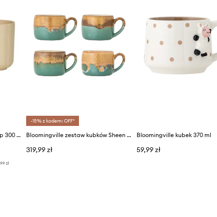
-15% z kodem: OFF*
OYOY zestaw kubków Pullo Cup 300 ml 2-pack
Bloomingville zestaw kubków Sheen 400 ml 4-pack
Bloomingville kubek 370 ml
319,99 zł
59,99 zł
,99 zł