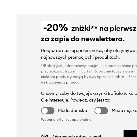
-20%
zniżki** na pierws
za zapis do newslettera.
Dołącz do naszej społeczności, aby otrzymywać
najnowszych promocjach i produktach.
**Rabat jest jednorazowy, obejmuje nieprzecenione pro
przy zakupach za min. 350 zł. Rabat nie łączy się z i
niektóre produkty mogą być wyłączone z rabatu. Szcze
wykluczenia z promocji
.
Chcemy, żeby do Twojej skrzynki trafiało tylko 
Cię interesuje. Powiedz, czy jest to:
Moda damska
Moda męsk
Wybór oferty jest opcjonalny