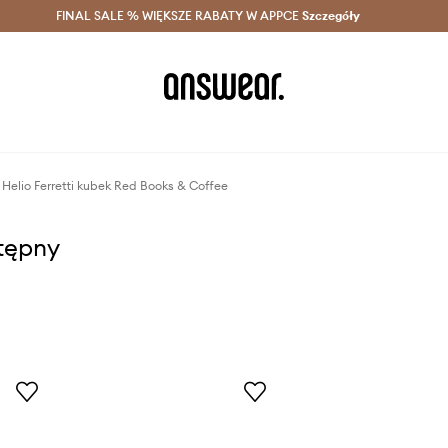
szczędzaj z Answear Club >
FINAL SALE % WIĘKSZE RABATY W APPCE
Dostawa nawet w 24h >
Szczegóły
News
Helio Ferretti kubek Red Books & Coffee
stępny