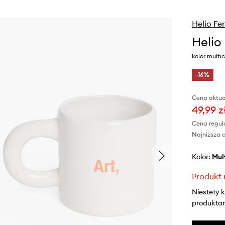
Helio Fer
Helio
kolor multic
-16%
Cena aktua
49,99 z
Cena regul
Najniższa c
Kolor:
mu
Produkt 
Niestety 
produktami