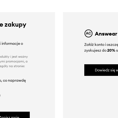
ze zakupy
Answear
 informacje o
Załóż konto i oszc
zyskujesz do
20%
s
dukty i jest ważny
nnymi promocjami, a
góły na stronie:
Dowiedz się w
to, co naprawdę
a
Zapisz mnie