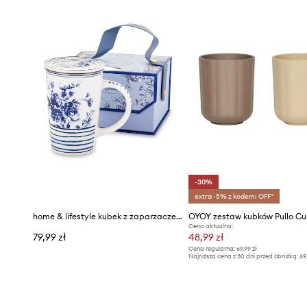
-30%
extra -5% z kodem: OFF*
home & lifestyle kubek z zaparzaczem 300 ml
Cena aktualna:
79,99 zł
48,99 zł
Cena regularna:
69,99 zł
Najniższa cena z 30 dni przed obniżką:
69