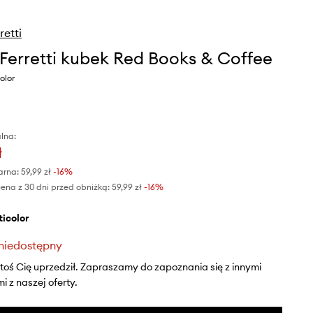
retti
 Ferretti kubek Red Books & Coffee
olor
lna:
ł
arna:
59,99 zł
-16%
ena z 30 dni przed obniżką:
59,99 zł
 -16%
lticolor
niedostępny
ktoś Cię uprzedził. Zapraszamy do zapoznania się z innymi
 z naszej oferty.