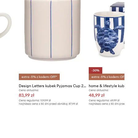
-30%
extra -5% z kodem: OFF*
extra -5% z kodem: OFF*
Design Letters kubek Pyjamas Cup 250 ml
home & lifestyle kubek 350 
Cena aktualna:
Cena aktualna:
83,99 zł
48,99 zł
Cena regularna:
109,99 zł
Cena regularna:
69,99 zł
Najniższa cena z 30 dni przed obniżką:
87,99 zł
Najniższa cena z 30 dni przed obniżką