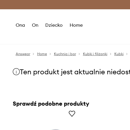
Premium Fashion Benefits >
O
Ona
On
Dziecko
Home
Answear
Home
Kuchnia i bar
Kubki i filiżanki
Kubki
Ten produkt jest aktualnie niedo
Sprawdź podobne produkty