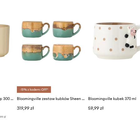
-15% z kodem: OFF*
OYOY zestaw kubków Pullo Cup 300 ml 2-pack
Bloomingville zestaw kubków Sheen 400 ml 4-pack
Bloomingville kubek 370 ml
319,99 zł
59,99 zł
,99 zł