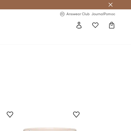
letter >
Regularne nowości >
Answear Club
Journal
Pomoc