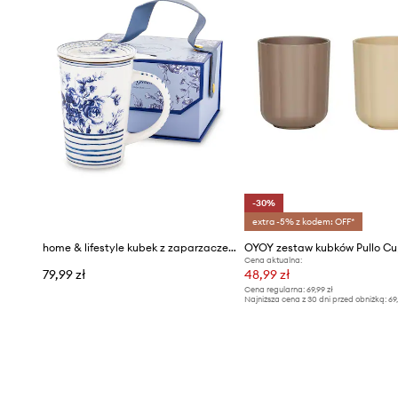
-30%
extra -5% z kodem: OFF*
home & lifestyle kubek z zaparzaczem 300 ml
Cena aktualna:
79,99 zł
48,99 zł
Cena regularna:
69,99 zł
Najniższa cena z 30 dni przed obniżką:
69