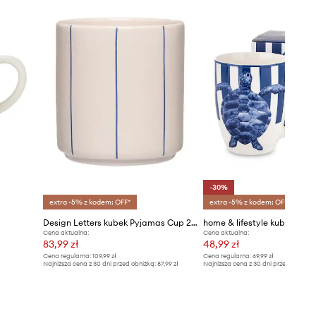
-30%
extra -5% z kodem: OFF*
extra -5% z kodem: OFF*
Design Letters kubek Pyjamas Cup 250 ml
home & lifestyle kubek 350 
Cena aktualna:
Cena aktualna:
83,99 zł
48,99 zł
Cena regularna:
109,99 zł
Cena regularna:
69,99 zł
Najniższa cena z 30 dni przed obniżką:
87,99 zł
Najniższa cena z 30 dni przed obniżką