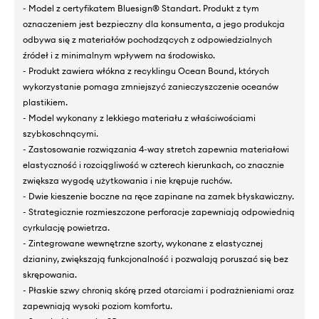
- Model z certyfikatem Bluesign® Standart. Produkt z tym
oznaczeniem jest bezpieczny dla konsumenta, a jego produkcja
odbywa się z materiałów pochodzących z odpowiedzialnych
źródeł i z minimalnym wpływem na środowisko.
- Produkt zawiera włókna z recyklingu Ocean Bound, których
wykorzystanie pomaga zmniejszyć zanieczyszczenie oceanów
plastikiem.
- Model wykonany z lekkiego materiału z właściwościami
szybkoschnącymi.
- Zastosowanie rozwiązania 4-way stretch zapewnia materiałowi
elastyczność i rozciągliwość w czterech kierunkach, co znacznie
zwiększa wygodę użytkowania i nie krępuje ruchów.
- Dwie kieszenie boczne na ręce zapinane na zamek błyskawiczny.
- Strategicznie rozmieszczone perforacje zapewniają odpowiednią
cyrkulację powietrza.
- Zintegrowane wewnętrzne szorty, wykonane z elastycznej
dzianiny, zwiększają funkcjonalność i pozwalają poruszać się bez
skrępowania.
- Płaskie szwy chronią skórę przed otarciami i podrażnieniami oraz
zapewniają wysoki poziom komfortu.