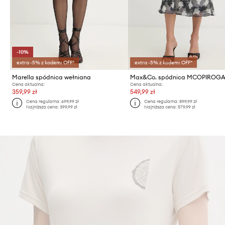
-10%
extra -5% z kodem: OFF*
extra -5% z kodem: OFF*
Marella spódnica wełniana
Max&Co. spódnica MCOPIROG
Cena aktualna:
Cena aktualna:
359,99 zł
549,99 zł
Cena regularna:
699,99 zł
Cena regularna:
899,99 zł
Najniższa cena:
399,99 zł
Najniższa cena:
579,99 zł