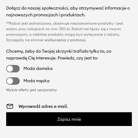
Dołącz do naszej społeczności, aby otrzymywać informacje o
najnowszych promocjach i produktach.
**Rabat jest jednorazowy, obejmuje nieprzecenione produkty i jest
ważny przy zakupach za min. 350 zł. Rabat nie łączy się z innymi
promocjami, a niektóre produkty mogą być wyłączone z rabatu.
Szczegóły na stronie:
wykluczenia z promocji
.
Chcemy, żeby do Twojej skrzynki trafiało tylko to, co
naprawdę Cię interesuje. Powiedz, czy jest to:
Moda damska
Moda męska
Wybór oferty jest opcjonalny
Zapisz mnie