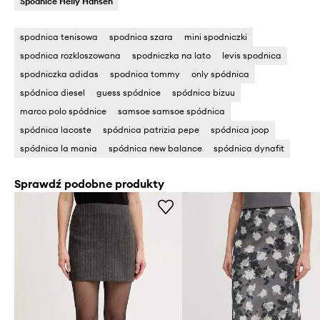
Spódnice Helly Hansen
spodnica tenisowa
spodnica szara
mini spodniczki
spodnica rozkloszowana
spodniczka na lato
levis spodnica
spodniczka adidas
spodnica tommy
only spódnica
spódnica diesel
guess spódnice
spódnica bizuu
marco polo spódnice
samsoe samsoe spódnica
spódnica lacoste
spódnica patrizia pepe
spódnica joop
spódnica la mania
spódnica new balance
spódnica dynafit
Sprawdź podobne produkty