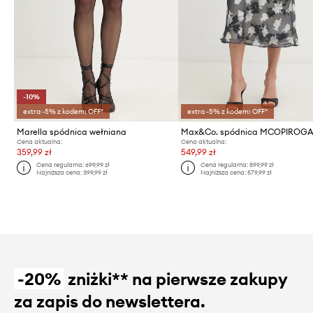
-10%
extra -5% z kodem: OFF*
extra -5% z kodem: OFF*
Marella spódnica wełniana
Max&Co. spódnica MCOPIROG
Cena aktualna:
Cena aktualna:
359,99 zł
549,99 zł
Cena regularna:
699,99 zł
Cena regularna:
899,99 zł
Najniższa cena:
399,99 zł
Najniższa cena:
579,99 zł
-20%
zniżki** na pierwsze zakupy
za zapis do newslettera.