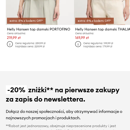
extra -5% z kodem: OFF*
extra -5% z kodem: OFF*
Helly Hansen top damski PORTOFINO
Helly Hansen top damski THALI
Cena aktualna:
Cena aktualna:
219,99 zł
169,99 zł
Cena regularna:
259,99 zł
Cena regularna:
199,99 zł
Najniższa cena:
229,99 zł
Najniższa cena:
179,99 zł
-20%
zniżki** na pierwsze zakupy
za zapis do newslettera.
Dołącz do naszej społeczności, aby otrzymywać informacje o
najnowszych promocjach i produktach.
**Rabat jest jednorazowy, obejmuje nieprzecenione produkty i jest