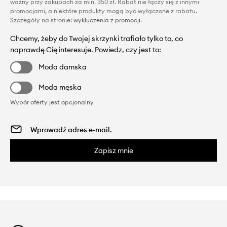
ważny przy zakupach za min. 350 zł. Rabat nie łączy się z innymi
promocjami, a niektóre produkty mogą być wyłączone z rabatu.
Szczegóły na stronie:
wykluczenia z promocji
.
Chcemy, żeby do Twojej skrzynki trafiało tylko to, co
naprawdę Cię interesuje. Powiedz, czy jest to:
Moda damska
Moda męska
Wybór oferty jest opcjonalny
Zapisz mnie