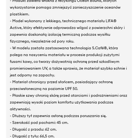
- Produkt zawiera włókna z recyklingu Ocean Bound, których
wykorzystanie pomaga zmniejszyć zanieczyszczenie oceanów
plastikiem.
- Model wykonany z lekkiego, technicznego materiału LIFA®
Active, który efektywnie odprowadza wilgoć z powierzchni skóry i
zapewnia doskonałą izolację termiczną podczas wysiłku
fizycznego, niezależnie od pory roku.
- W modelu została zastosowana technologia S.Café®, która
polega na nasyceniu materiału w procesie produkcji zużytymi
fusami kawy, co tworzy dożywotnią ochronę przed szkodliwym
promieniowaniem UV, a także sprawia, że materiał szybko schnie i
jest odporny na zapachy.
- Materiał chroniący przed słońcem, posiadający ochronę
przeciwsłoneczną na poziomie UPF 50.
- Płaskie szwy chronią skórę przed otarciami i podrażnieniami oraz
zapewniają wysoki poziom komfortu użytkowania podczas
aktywności.
- Dłuższy tył zapewnia osłonę podczas poruszania się.
- Szerokość pod pachami: 45 cm.
- Długość z przodu: 62 cm.
- Długość z tyłu: 66,5 cm.