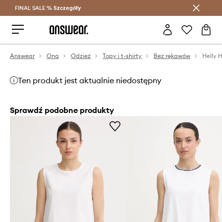
FINAL SALE %
Szczegóły
Oszczędzaj z Answear Club >
Answear
Ona
Odzież
Topy i t-shirty
Bez rękawów
Helly 
Ten produkt jest aktualnie niedostępny
Sprawdź podobne produkty