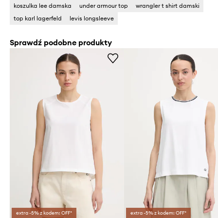
koszulka lee damska
under armour top
wrangler t shirt damski
top karl lagerfeld
levis longsleeve
Sprawdź podobne produkty
extra -5% z kodem: OFF*
extra -5% z kodem: OFF*