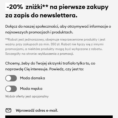
-20%
zniżki** na pierwsze zakupy
za zapis do newslettera.
Dołącz do naszej społeczności, aby otrzymywać informacje o
najnowszych promocjach i produktach.
**Rabat jest jednorazowy, obejmuje nieprzecenione produkty i jest
ważny przy zakupach za min. 350 zł. Rabat nie łączy się z innymi
promocjami, a niektóre produkty mogą być wyłączone z rabatu.
Szczegóły na stronie:
wykluczenia z promocji
.
Chcemy, żeby do Twojej skrzynki trafiało tylko to, co
naprawdę Cię interesuje. Powiedz, czy jest to:
Moda damska
Moda męska
Wybór oferty jest opcjonalny