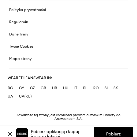
Polityka prywatności
Regulamin
Dane firmy
Twoje Cookies
Mapa strony
WEARETHEANSWEAR IN:
BG
CY
CZ
GR
HR
HU
IT
PL
RO
SI
SK
UA
UA(RU)
Zawartość tej strony jest chroniona prawem autorskim i należy do
Answear.com S.A.
Pobierz aplikację i kupuj
Pobierz
jeszcze łatwiej.