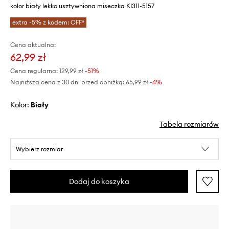
kolor biały lekko usztywniona miseczka KI311-5157
extra -5% z kodem: OFF*
Cena aktualna:
62,99 zł
Cena regularna:
129,99 zł
-51%
Najniższa cena z 30 dni przed obniżką:
65,99 zł
 -4%
Kolor:
biały
Tabela rozmiarów
Wybierz rozmiar
Dodaj do koszyka