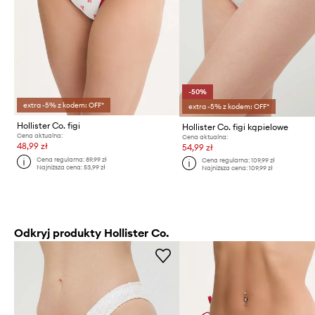
-50%
extra -5% z kodem: OFF*
extra -5% z kodem: OFF*
Hollister Co. figi
Hollister Co. figi kąpielowe
Cena aktualna:
Cena aktualna:
48,99 zł
54,99 zł
Cena regularna:
89,99 zł
Cena regularna:
109,99 zł
Najniższa cena:
53,99 zł
Najniższa cena:
109,99 zł
Odkryj produkty Hollister Co.