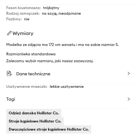
Fason biustonosza
:
trójkątny
Rodzaj ramiączek
:
na szyję, nieodpinane
Fiszbiny
:
nie
Wymiary
Modelka ze zdjęcia ma 172 cm wzrostu i ma na sobie rozmiar S.
Rozmiarówka standardowa
Zalecamy wybór rozmiaru, jaki nosisz zazwyczaj.
Dane techniczne
Usztywnienie miseczki
:
lekkie usztywnienie
Tagi
Odzież damska Hollister Co.
Stroje kąpielowe Hollister Co.
Dwuczęściowe stroje kąpielowe Hollister Co.