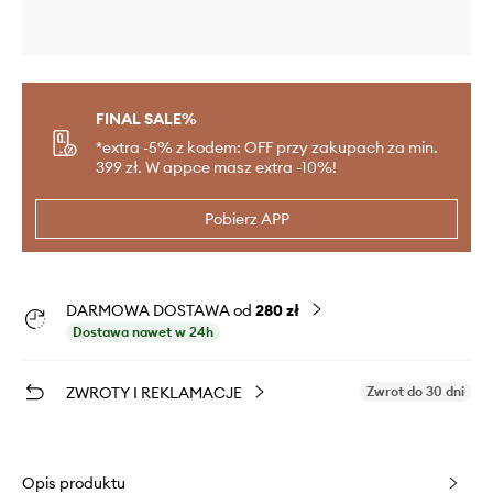
FINAL SALE%
*extra -5% z kodem: OFF przy zakupach za min.
399 zł. W appce masz extra -10%!
Pobierz APP
DARMOWA DOSTAWA od
280 zł
Dostawa nawet w 24h
ZWROTY I REKLAMACJE
Zwrot do 30 dni
Opis produktu