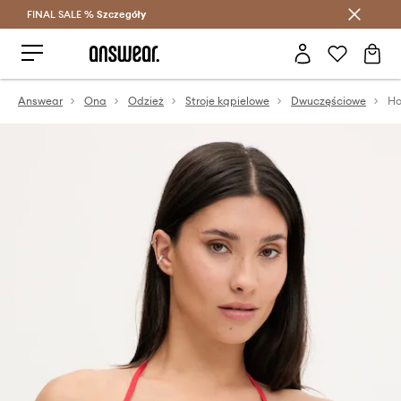
FINAL SALE %
Szczegóły
Oszczędzaj z Answear Club >
Answear
Ona
Odzież
Stroje kąpielowe
Dwuczęściowe
Ho