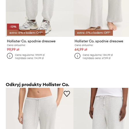
-13%
extra -5% z kodem: OFF*
extra -5% z kodem: OFF*
Hollister Co. spodnie dresowe
Hollister Co. spodnie dresowe
Cena aktualna:
Cena aktualna:
99,99 zł
64,99 zł
Cena regularna:
199,99 zł
Cena regularna:
134,99 zł
Najniższa cena:
114,99 zł
Najniższa cena:
67,99 zł
Odkryj produkty Hollister Co.