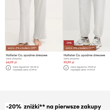
-13%
extra -5% z kodem: OFF*
extra -5% z kodem: OFF*
Hollister Co. spodnie dresowe
Hollister Co. spodnie dresowe
Cena aktualna:
Cena aktualna:
64,99 zł
99,99 zł
Cena regularna:
134,99 zł
Cena regularna:
199,99 zł
Najniższa cena:
67,99 zł
Najniższa cena:
114,99 zł
-20%
zniżki** na pierwsze zakupy