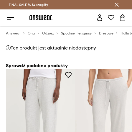
FINAL SALE %
Szczegóły
Oszczędzaj z Answear Club >
Answear
Ona
Odzież
Spodnie i legginsy
Dresowe
Hollis
Ten produkt jest aktualnie niedostępny
Sprawdź podobne produkty