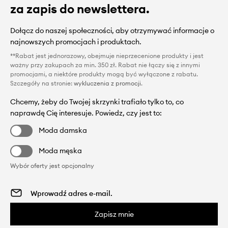
za zapis do newslettera.
Dołącz do naszej społeczności, aby otrzymywać informacje o
najnowszych promocjach i produktach.
**Rabat jest jednorazowy, obejmuje nieprzecenione produkty i jest
ważny przy zakupach za min. 350 zł. Rabat nie łączy się z innymi
promocjami, a niektóre produkty mogą być wyłączone z rabatu.
Szczegóły na stronie:
wykluczenia z promocji
.
Chcemy, żeby do Twojej skrzynki trafiało tylko to, co
naprawdę Cię interesuje. Powiedz, czy jest to:
Moda damska
Moda męska
Wybór oferty jest opcjonalny
Zapisz mnie