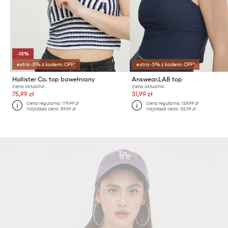
-15%
extra -5% z kodem: OFF*
extra -5% z kodem: OFF*
Hollister Co. top bawełniany
Answear.LAB top
Cena aktualna:
Cena aktualna:
75,99 zł
31,99 zł
Cena regularna:
179,99 zł
Cena regularna:
129,99 zł
Najniższa cena:
89,99 zł
Najniższa cena:
33,99 zł