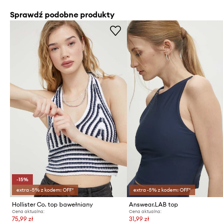
Sprawdź podobne produkty
-15%
extra -5% z kodem: OFF*
extra -5% z kodem: OFF*
Hollister Co. top bawełniany
Answear.LAB top
Cena aktualna:
Cena aktualna:
75,99 zł
31,99 zł