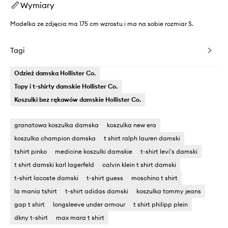
Wymiary
Modelka ze zdjęcia ma 175 cm wzrostu i ma na sobie rozmiar S.
Tagi
Odzież damska Hollister Co.
Topy i t-shirty damskie Hollister Co.
Koszulki bez rękawów damskie Hollister Co.
granatowa koszulka damska
koszulka new era
koszulka champion damska
t shirt ralph lauren damski
tshirt pinko
medicine koszulki damskie
t-shirt levi's damski
t shirt damski karl lagerfeld
calvin klein t shirt damski
t-shirt lacoste damski
t-shirt guess
moschino t shirt
la mania tshirt
t-shirt adidas damski
koszulka tommy jeans
gap t shirt
longsleeve under armour
t shirt philipp plein
dkny t-shirt
max mara t shirt