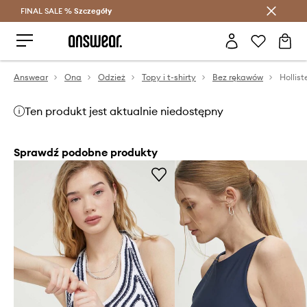
FINAL SALE %
Szczegóły
Oszczędzaj z Answear Club >
Answear
Ona
Odzież
Topy i t-shirty
Bez rękawów
Hollist
Ten produkt jest aktualnie niedostępny
Sprawdź podobne produkty