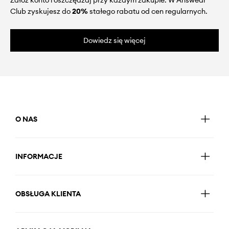
Załóż konto i oszczędzaj przy każdym zakupie. W Answear
Club zyskujesz do
20%
stałego rabatu od cen regularnych.
Dowiedz się więcej
O NAS
INFORMACJE
OBSŁUGA KLIENTA