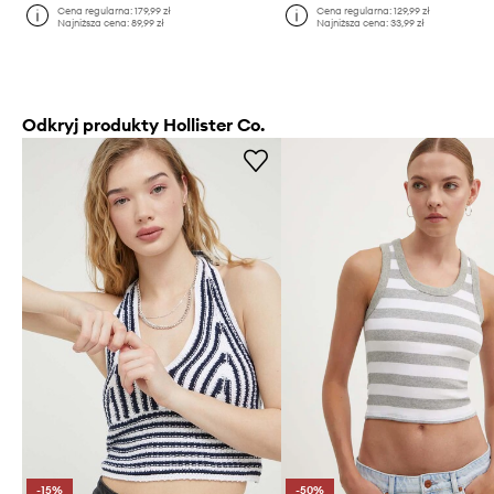
Cena regularna:
179,99 zł
Cena regularna:
129,99 zł
Najniższa cena:
89,99 zł
Najniższa cena:
33,99 zł
Odkryj produkty Hollister Co.
-15%
-50%