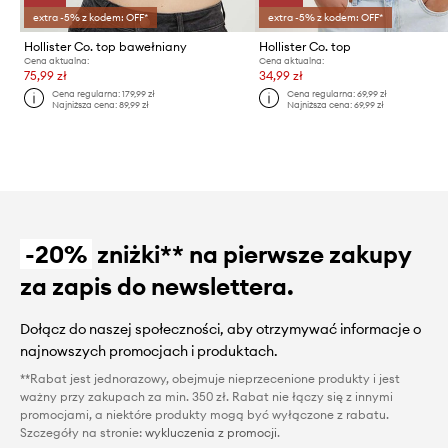
extra -5% z kodem: OFF*
extra -5% z kodem: OFF*
Hollister Co. top bawełniany
Hollister Co. top
Cena aktualna:
Cena aktualna:
75,99 zł
34,99 zł
Cena regularna:
179,99 zł
Cena regularna:
69,99 zł
Najniższa cena:
89,99 zł
Najniższa cena:
69,99 zł
-20%
zniżki** na pierwsze zakupy
za zapis do newslettera.
Dołącz do naszej społeczności, aby otrzymywać informacje o
najnowszych promocjach i produktach.
**Rabat jest jednorazowy, obejmuje nieprzecenione produkty i jest
ważny przy zakupach za min. 350 zł. Rabat nie łączy się z innymi
promocjami, a niektóre produkty mogą być wyłączone z rabatu.
Szczegóły na stronie:
wykluczenia z promocji
.