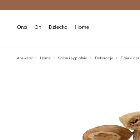
Premium Fashion Benefits >
O
Ona
On
Dziecko
Home
Answear
Home
Salon i sypialnia
Dekoracje
Figurki de