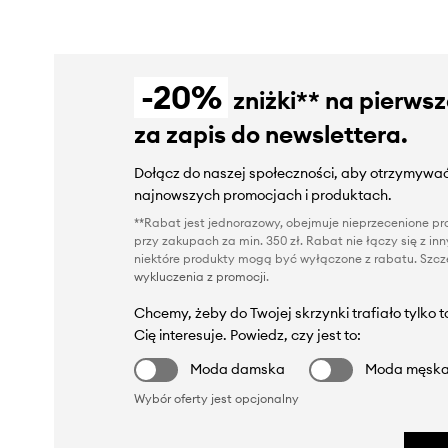
-20%
zniżki** na pierws
za zapis do newslettera.
Dołącz do naszej społeczności, aby otrzymywać
najnowszych promocjach i produktach.
**Rabat jest jednorazowy, obejmuje nieprzecenione pro
przy zakupach za min. 350 zł. Rabat nie łączy się z i
niektóre produkty mogą być wyłączone z rabatu. Szcze
wykluczenia z promocji
.
Chcemy, żeby do Twojej skrzynki trafiało tylko 
Cię interesuje. Powiedz, czy jest to:
Moda damska
Moda męsk
Wybór oferty jest opcjonalny