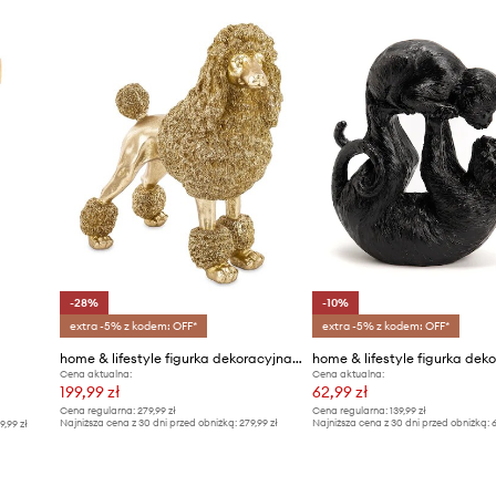
-28%
-10%
extra -5% z kodem: OFF*
extra -5% z kodem: OFF*
home & lifestyle figurka dekoracyjna 33 x 31 x 16 cm
home & lifestyle figurka dek
Cena aktualna:
Cena aktualna:
199,99 zł
62,99 zł
Cena regularna:
279,99 zł
Cena regularna:
139,99 zł
Najniższa cena z 30 dni przed obniżką:
279,99 zł
Najniższa cena z 30 dni przed obniżką:
6
9,99 zł