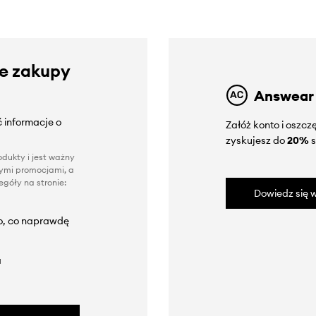
ze zakupy
Answear
 informacje o
Załóż konto i oszc
zyskujesz do
20%
s
dukty i jest ważny
nnymi promocjami, a
góły na stronie:
Dowiedz się w
to, co naprawdę
a