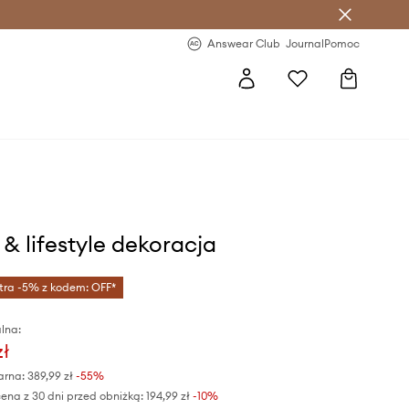
letter >
Regularne nowości >
Answear Club
Journal
Pomoc
& lifestyle dekoracja
tra -5% z kodem: OFF*
lna:
zł
arna:
389,99 zł
-55%
ena z 30 dni przed obniżką:
194,99 zł
 -10%