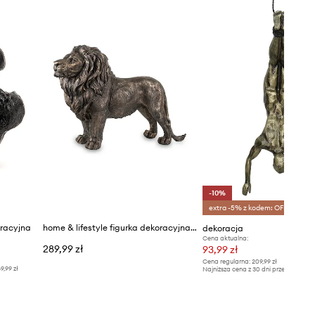
-10%
extra -5% z kodem: OFF*
oracyjna
home & lifestyle figurka dekoracyjna 34 x 51 x 13 cm
dekoracja
Cena aktualna:
289,99 zł
93,99 zł
Cena regularna:
209,99 zł
9,99 zł
Najniższa cena z 30 dni przed obniżką