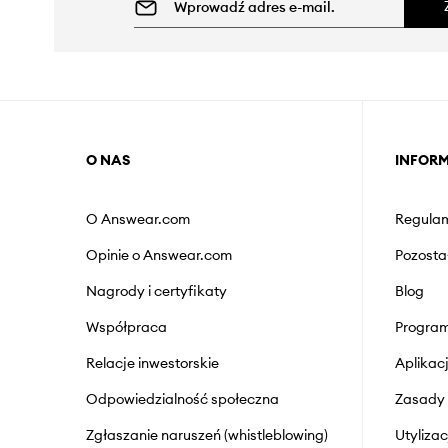
O NAS
INFOR
O Answear.com
Regulam
Opinie o Answear.com
Pozosta
Nagrody i certyfikaty
Blog
Współpraca
Program
Relacje inwestorskie
Aplika
Odpowiedzialność społeczna
Zasady 
Zgłaszanie naruszeń (whistleblowing)
Utyliza