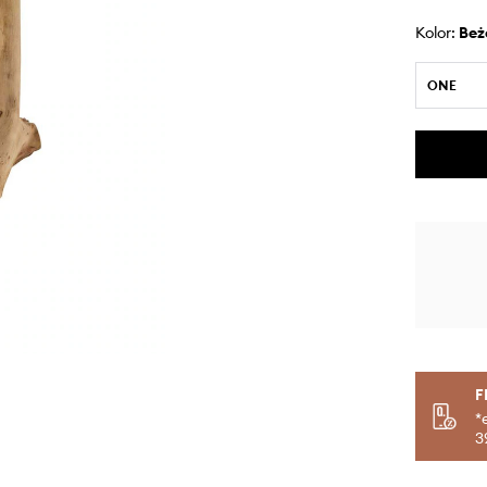
Kolor:
be
ONE
F
*
3