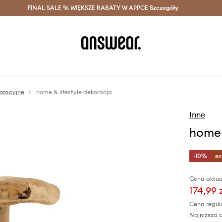
szczędzaj z Answear Club >
FINAL SALE % WIĘKSZE RABATY W APPCE
Dostawa nawet w 24h >
Szczegóły
News
koracyjne
home & lifestyle dekoracja
Inne
home 
-10%
ex
Cena aktua
174,99 
Cena regul
Najniższa c