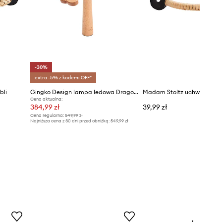
-30%
extra -5% z kodem: OFF*
bli
Gingko Design lampa ledowa Dragonflight Balance Light
Cena aktualna:
384,99 zł
39,99 zł
Cena regularna:
549,99 zł
Najniższa cena z 30 dni przed obniżką:
549,99 zł