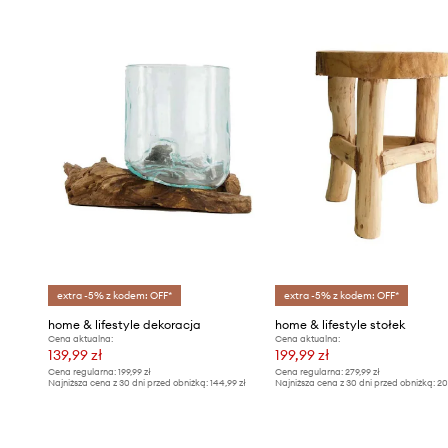
extra -5% z kodem: OFF*
extra -5% z kodem: OFF*
home & lifestyle dekoracja
home & lifestyle stołek
Cena aktualna:
Cena aktualna:
139,99 zł
199,99 zł
Cena regularna:
199,99 zł
Cena regularna:
279,99 zł
Najniższa cena z 30 dni przed obniżką:
144,99 zł
Najniższa cena z 30 dni przed obniżką:
20