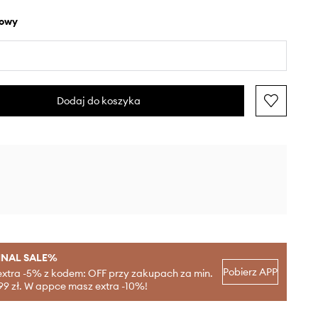
żowy
Dodaj do koszyka
INAL SALE%
Pobierz APP
extra -5% z kodem: OFF przy zakupach za min.
99 zł. W appce masz extra -10%!