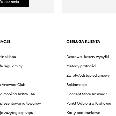
Zapisz mnie
MACJE
OBSŁUGA KLIENTA
in sklepu
Dostawa i koszty wysyłki
łe regulaminy
Metody płatności
Zwroty/odstąp od umowy
 Answear Club
Reklamacje
cja mobilna ANSWEAR
Concept Store Answear
prezentowania towarów
Punkt Odbioru w Krakowie
cja zużytego sprzętu
Karty podarunkowe