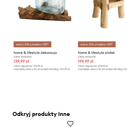
extra -5% z kodem: OFF*
extra -5% z kodem: OFF*
home & lifestyle dekoracja
home & lifestyle stołek
Cena aktualna:
Cena aktualna:
139,99 zł
199,99 zł
Cena regularna:
199,99 zł
Cena regularna:
279,99 zł
Najniższa cena z 30 dni przed obniżką:
144,99 zł
Najniższa cena z 30 dni przed obniżką:
20
Odkryj produkty Inne