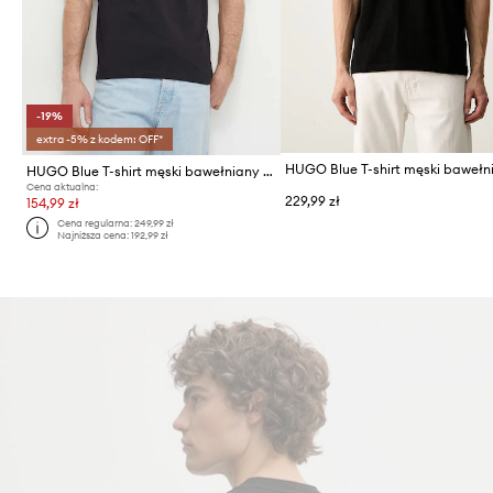
-19%
extra -5% z kodem: OFF*
HUGO Blue T-shirt męski bawełniany Nieros
Cena aktualna:
229,99 zł
154,99 zł
Cena regularna:
249,99 zł
Najniższa cena:
192,99 zł