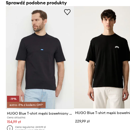
Sprawdź podobne produkty
-19%
extra -5% z kodem: OFF*
HUGO Blue T-shirt męski bawełniany Nieros
Cena aktualna:
229,99 zł
154,99 zł
Cena regularna:
249,99 zł