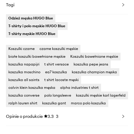
Tagi
Odzież męska HUGO Blue
T-shirty i polo męskie HUGO Blue
T-shirty męskie HUGO Blue
Koszulki czarne
czarne koszulki męskie
białe koszulki bawełniane męskie
Koszulki bawełniane męskie
koszulka napapijri
t shirt versace
koszulka pepe jeans
koszulka moschino
ea7 koszulka
koszulka champion męska
koszulka all saints
t shirt lacoste męski
calvin klein koszulka męska
alpha industries t shirt
koszulka converse
polo longsleeve
koszulki męskie karl lagerfeld
ralph lauren shirt
koszulka gant
marco polo koszulka
Opinie o produkcie
3.3
3