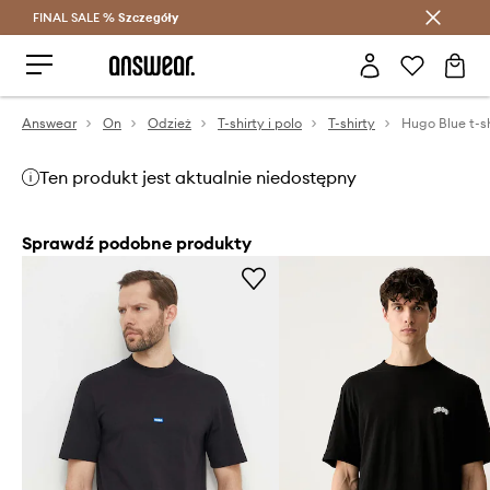
FINAL SALE %
Szczegóły
Oszczędzaj z Answear Club >
Answear
On
Odzież
T-shirty i polo
T-shirty
Hugo Blue t-s
Ten produkt jest aktualnie niedostępny
Sprawdź podobne produkty