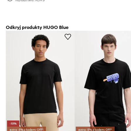
Najniższa cena:
192,99 zł
Odkryj produkty HUGO Blue
-10%
extra -5% z kodem: OFF*
extra -5% z kodem: OFF*