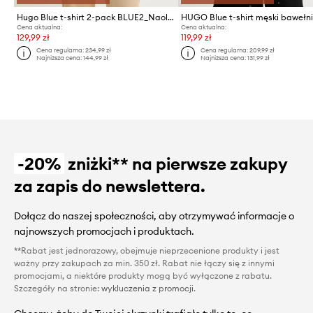
Hugo Blue t-shirt 2-pack BLUE2_Naolo
Cena aktualna:
Cena aktualna:
129,99 zł
119,99 zł
Cena regularna:
234,99 zł
Cena regularna:
209,99 zł
Najniższa cena:
144,99 zł
Najniższa cena:
131,99 zł
-20%
zniżki** na pierwsze zakupy
za zapis do newslettera.
Dołącz do naszej społeczności, aby otrzymywać informacje o
najnowszych promocjach i produktach.
**Rabat jest jednorazowy, obejmuje nieprzecenione produkty i jest
ważny przy zakupach za min. 350 zł. Rabat nie łączy się z innymi
promocjami, a niektóre produkty mogą być wyłączone z rabatu.
Szczegóły na stronie:
wykluczenia z promocji
.