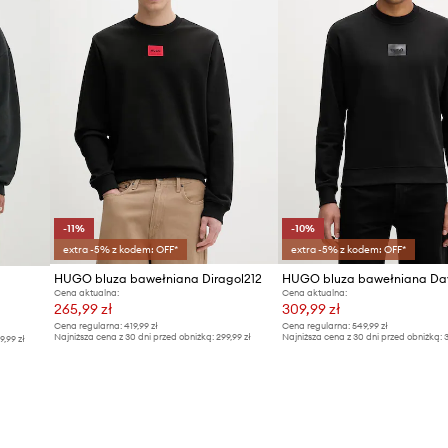
-11%
-10%
extra -5% z kodem: OFF*
extra -5% z kodem: OFF*
HUGO bluza bawełniana Diragol212
HUGO bluza bawełniana Da
Cena aktualna:
Cena aktualna:
265,99 zł
309,99 zł
Cena regularna:
419,99 zł
Cena regularna:
549,99 zł
Najniższa cena z 30 dni przed obniżką:
299,99 zł
Najniższa cena z 30 dni przed obniżką:
3
9,99 zł