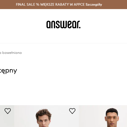
szczędzaj z Answear Club >
FINAL SALE % WIĘKSZE RABATY W APPCE
Dostawa nawet w 24h >
Szczegóły
News
a bawełniana
stępny