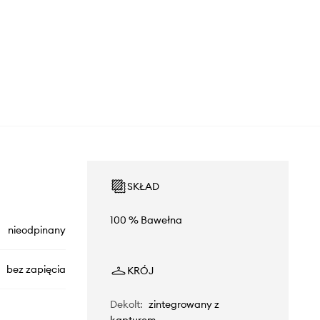
SKŁAD
100 % Bawełna
nieodpinany
bez zapięcia
KRÓJ
Dekolt
:
zintegrowany z
kapturem