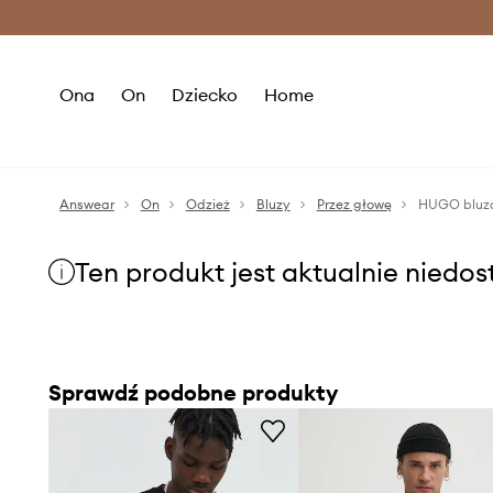
Premium Fashion Benefits >
O
Ona
On
Dziecko
Home
Answear
On
Odzież
Bluzy
Przez głowę
HUGO bluz
Ten produkt jest aktualnie niedo
Sprawdź podobne produkty