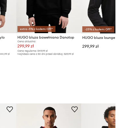
extra -5% z kodem: OFF*
-25% z kodem: OFF*
ylo
HUGO bluza bawełniana Danotop
HUGO bluza lounge
Cena aktualna:
299,99 zł
299,99 zł
Cena regularna:
549,99 zł
44,99 zł
Najniższa cena z 30 dni przed obniżką:
329,99 zł