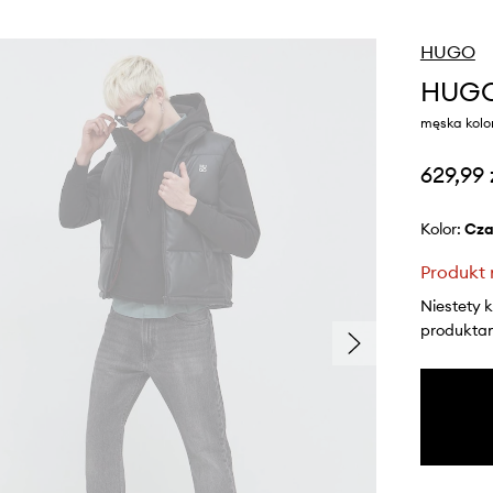
HUGO
HUGO
męska kolo
629,99 
Kolor:
cz
Produkt 
Niestety 
produktami