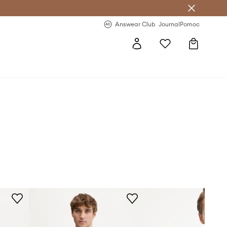
letter >
Regularne nowości >
Answear Club
Journal
Pomoc