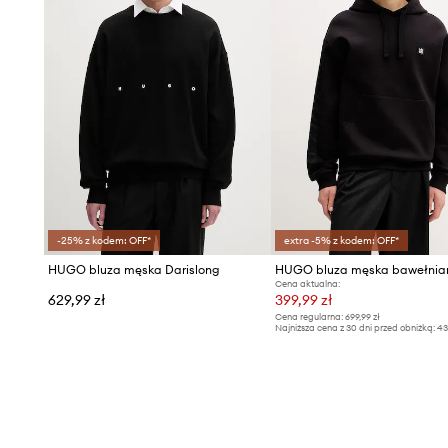
-25% z kodem: OFF*
extra -5% z kodem: OFF*
HUGO bluza męska Darislong
Cena aktualna:
629,99 zł
399,99 zł
Cena regularna:
699,99 zł
Najniższa cena z 30 dni przed obniżką:
43