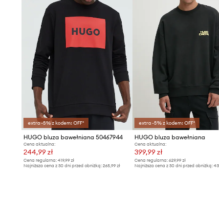
extra -5% z kodem: OFF*
extra -5% z kodem: OFF*
HUGO bluza bawełniana 50467944
HUGO bluza bawełniana
Cena aktualna:
Cena aktualna:
244,99 zł
399,99 zł
Cena regularna:
419,99 zł
Cena regularna:
629,99 zł
Najniższa cena z 30 dni przed obniżką:
265,99 zł
Najniższa cena z 30 dni przed obniżką:
43