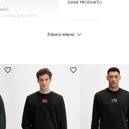
DANE PRODUKTU
ości.
 osłonę, gdy jest to
Kod producenta
Zobacz więcej
tycznym ściągaczem.
Kolor
Marka
Producent
ID Produktu