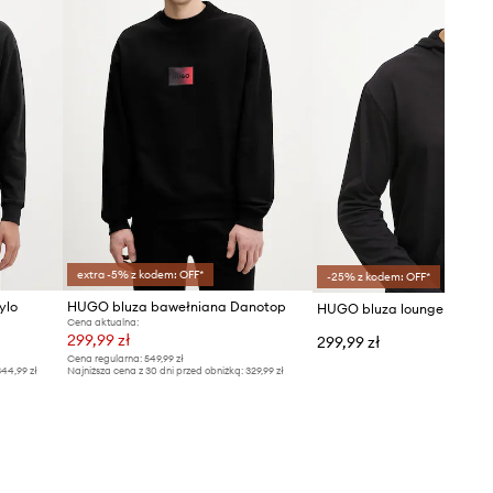
extra -5% z kodem: OFF*
-25% z kodem: OFF*
ylo
HUGO bluza bawełniana Danotop
HUGO bluza lounge
Cena aktualna:
299,99 zł
299,99 zł
Cena regularna:
549,99 zł
44,99 zł
Najniższa cena z 30 dni przed obniżką:
329,99 zł