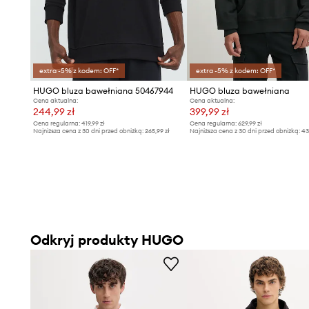
extra -5% z kodem: OFF*
extra -5% z kodem: OFF*
HUGO bluza bawełniana 50467944
HUGO bluza bawełniana
Cena aktualna:
Cena aktualna:
244,99 zł
399,99 zł
Cena regularna:
419,99 zł
Cena regularna:
629,99 zł
Najniższa cena z 30 dni przed obniżką:
265,99 zł
Najniższa cena z 30 dni przed obniżką:
43
Odkryj produkty HUGO