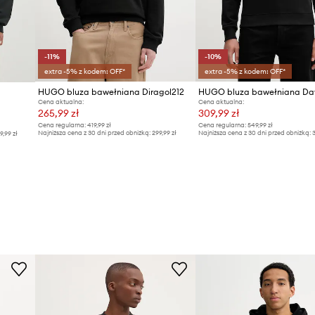
-11%
-10%
extra -5% z kodem: OFF*
extra -5% z kodem: OFF*
HUGO bluza bawełniana Diragol212
HUGO bluza bawełniana Da
Cena aktualna:
Cena aktualna:
265,99 zł
309,99 zł
Cena regularna:
419,99 zł
Cena regularna:
549,99 zł
Najniższa cena z 30 dni przed obniżką:
299,99 zł
Najniższa cena z 30 dni przed obniżką:
3
9,99 zł