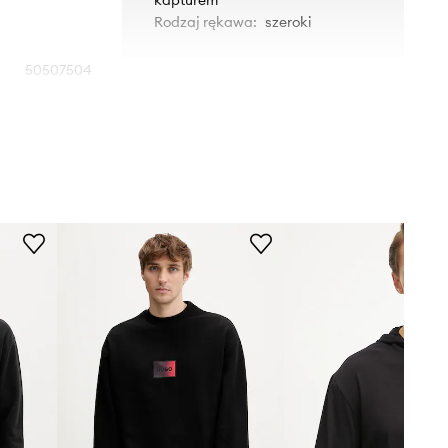
Rodzaj rękawa
:
szeroki
50507504
czarny
HUGO