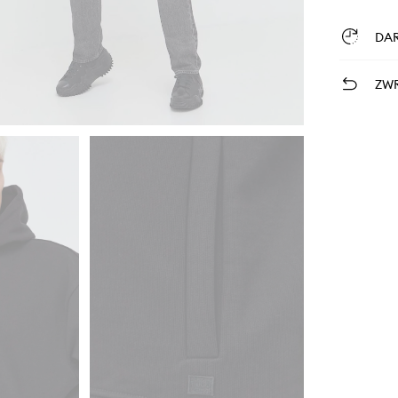
DA
ZWR