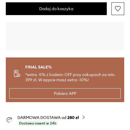
Dodaj do koszyka
FINAL SALE%
*extra -5% z kodem: OFF przy zakupach za min.
399 zł. W appce masz extra -10%!
Pobierz APP
DARMOWA DOSTAWA od
280 zł
Dostawa nawet w 24h