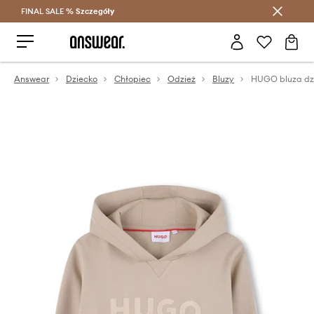
FINAL SALE %
Szczegóły
Oszczędzaj z Answear Club >
Answear
Dziecko
Chłopiec
Odzież
Bluzy
HUGO bluza dz