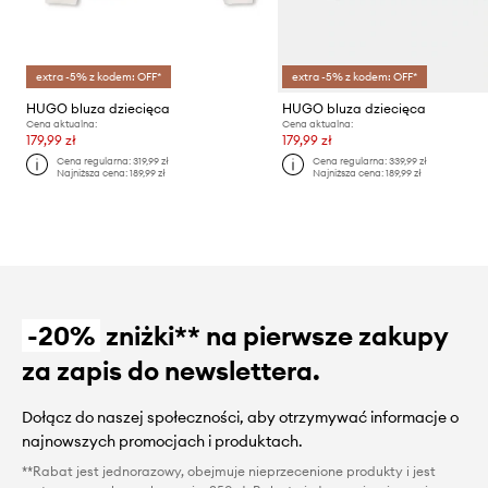
extra -5% z kodem: OFF*
extra -5% z kodem: OFF*
HUGO bluza dziecięca
HUGO bluza dziecięca
Cena aktualna:
Cena aktualna:
179,99 zł
179,99 zł
Cena regularna:
319,99 zł
Cena regularna:
339,99 zł
Najniższa cena:
189,99 zł
Najniższa cena:
189,99 zł
-20%
zniżki** na pierwsze zakupy
za zapis do newslettera.
Dołącz do naszej społeczności, aby otrzymywać informacje o
najnowszych promocjach i produktach.
**Rabat jest jednorazowy, obejmuje nieprzecenione produkty i jest