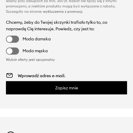
ważny przy zakupach za min. 350 zł. Rabat nie łączy się z innymi
promocjami, a niektóre produkty mogą być wyłączone z rabatu.
Szczegóły na stronie:
wykluczenia z promocji
.
Chcemy, żeby do Twojej skrzynki trafiało tylko to, co
naprawdę Cię interesuje. Powiedz, czy jest to:
Moda damska
Moda męska
Wybór oferty jest opcjonalny
Zapisz mnie