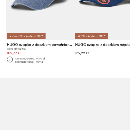
extra -5% z kodem: OFF*
-25% z kodem: OFF*
HUGO czapka z daszkiem bawełniana
Cena aktualna:
109,99 zł
159,99 zł
Cena regularna:
199,99 zł
Najniższa cena:
119,99 zł