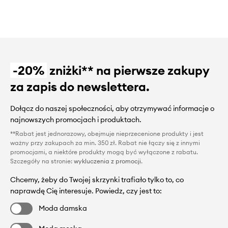
-20%
zniżki** na pierwsze zakupy
za zapis do newslettera.
Dołącz do naszej społeczności, aby otrzymywać informacje o
najnowszych promocjach i produktach.
**Rabat jest jednorazowy, obejmuje nieprzecenione produkty i jest
ważny przy zakupach za min. 350 zł. Rabat nie łączy się z innymi
promocjami, a niektóre produkty mogą być wyłączone z rabatu.
Szczegóły na stronie:
wykluczenia z promocji
.
Chcemy, żeby do Twojej skrzynki trafiało tylko to, co
naprawdę Cię interesuje. Powiedz, czy jest to:
Moda damska