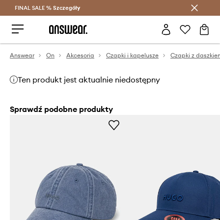
FINAL SALE %
Szczegóły
Oszczędzaj z Answear Club >
Answear
On
Akcesoria
Czapki i kapelusze
Czapki z daszkie
Ten produkt jest aktualnie niedostępny
Sprawdź podobne produkty