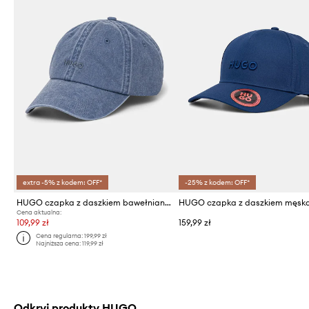
extra -5% z kodem: OFF*
-25% z kodem: OFF*
HUGO czapka z daszkiem bawełniana
Cena aktualna:
109,99 zł
159,99 zł
Cena regularna:
199,99 zł
Najniższa cena:
119,99 zł
Odkryj produkty HUGO