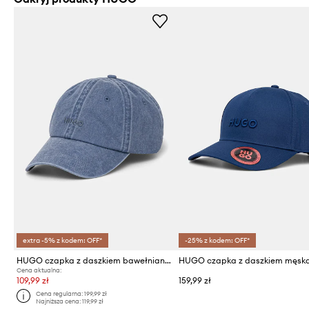
extra -5% z kodem: OFF*
-25% z kodem: OFF*
HUGO czapka z daszkiem bawełniana
Cena aktualna:
109,99 zł
159,99 zł
Cena regularna:
199,99 zł
Najniższa cena:
119,99 zł