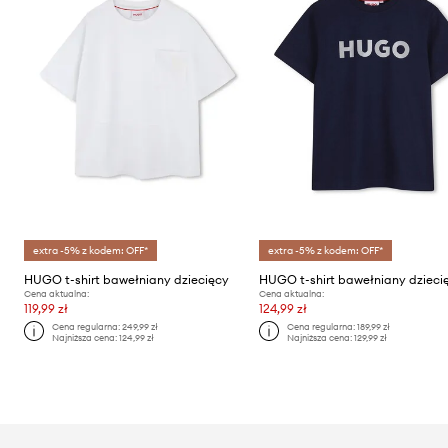
extra -5% z kodem: OFF*
extra -5% z kodem: OFF*
HUGO t-shirt bawełniany dziecięcy
HUGO t-shirt bawełniany dzieci
Cena aktualna:
Cena aktualna:
119,99 zł
124,99 zł
Cena regularna:
249,99 zł
Cena regularna:
189,99 zł
Najniższa cena:
124,99 zł
Najniższa cena:
129,99 zł