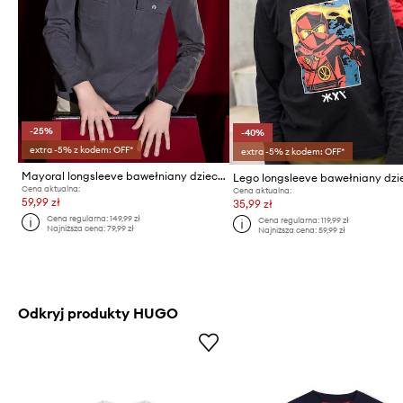
-25%
-40%
extra -5% z kodem: OFF*
extra -5% z kodem: OFF*
Mayoral longsleeve bawełniany dziecięcy
Cena aktualna:
Cena aktualna:
59,99 zł
35,99 zł
Cena regularna:
149,99 zł
Cena regularna:
119,99 zł
Najniższa cena:
79,99 zł
Najniższa cena:
59,99 zł
Odkryj produkty HUGO