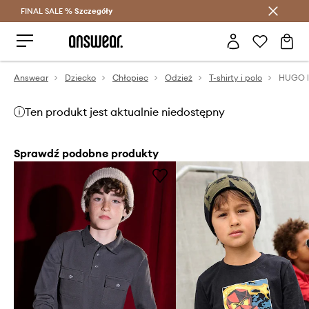
FINAL SALE %
Szczegóły
Oszczędzaj z Answear Club >
Answear
Dziecko
Chłopiec
Odzież
T-shirty i polo
HUGO l
Ten produkt jest aktualnie niedostępny
Sprawdź podobne produkty