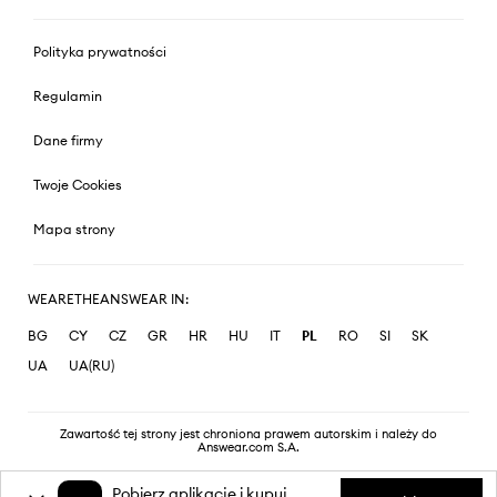
Polityka prywatności
Regulamin
Dane firmy
Twoje Cookies
Mapa strony
WEARETHEANSWEAR IN:
BG
CY
CZ
GR
HR
HU
IT
PL
RO
SI
SK
UA
UA(RU)
Zawartość tej strony jest chroniona prawem autorskim i należy do
Answear.com S.A.
Pobierz aplikację i kupuj