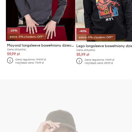
-25%
-40%
extra -5% z kodem: OFF*
extra -5% z kodem: OFF*
Mayoral longsleeve bawełniany dziecięcy
Cena aktualna:
Cena aktualna:
59,99 zł
35,99 zł
Cena regularna:
149,99 zł
Cena regularna:
119,99 zł
Najniższa cena:
79,99 zł
Najniższa cena:
59,99 zł