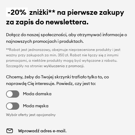
-20%
zniżki** na pierwsze zakupy
za zapis do newslettera.
Dołącz do naszej społeczności, aby otrzymywać informacje o
najnowszych promocjach i produktach.
**Rabat jest jednorazowy, obejmuje nieprzecenione produkty i jest
ważny przy zakupach za min. 350 zł. Rabat nie łączy się z innymi
promocjami, a niektóre produkty mogą być wyłączone z rabatu.
Szczegóły na stronie:
wykluczenia z promocji
.
Chcemy, żeby do Twojej skrzynki trafiało tylko to, co
naprawdę Cię interesuje. Powiedz, czy jest to:
Moda damska
Moda męska
Wybór oferty jest opcjonalny