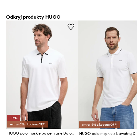
Odkryj produkty HUGO
-14%
extra -5% z kodem: OFF*
extra -5% z kodem: OFF*
HUGO polo męskie bawełniane Dalomino