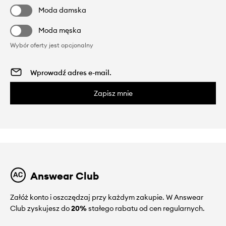
Moda damska
Moda męska
Wybór oferty jest opcjonalny
Zapisz mnie
Answear Club
Załóż konto i oszczędzaj przy każdym zakupie. W Answear
Club zyskujesz do
20%
stałego rabatu od cen regularnych.