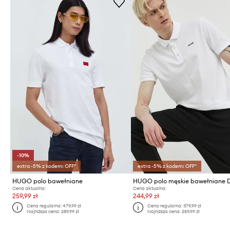
-10%
extra -5% z kodem: OFF*
extra -5% z kodem: OFF*
HUGO polo bawełniane
Cena aktualna:
Cena aktualna:
259,99 zł
244,99 zł
Cena regularna:
479,99 zł
Cena regularna:
379,99 zł
Najniższa cena:
289,99 zł
Najniższa cena:
259,99 zł