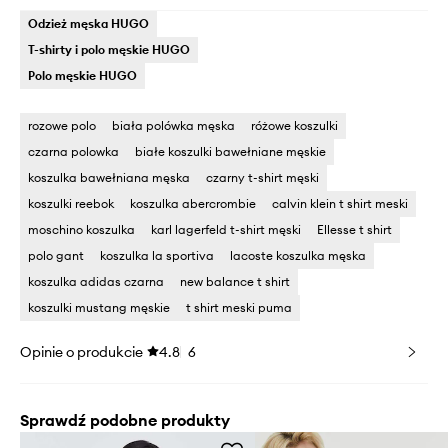
Odzież męska HUGO
T-shirty i polo męskie HUGO
Polo męskie HUGO
rozowe polo
biała polówka męska
różowe koszulki
czarna polowka
białe koszulki bawełniane męskie
koszulka bawełniana męska
czarny t-shirt męski
koszulki reebok
koszulka abercrombie
calvin klein t shirt meski
moschino koszulka
karl lagerfeld t-shirt męski
Ellesse t shirt
polo gant
koszulka la sportiva
lacoste koszulka męska
koszulka adidas czarna
new balance t shirt
koszulki mustang męskie
t shirt meski puma
Opinie o produkcie
4.8
6
Sprawdź podobne produkty