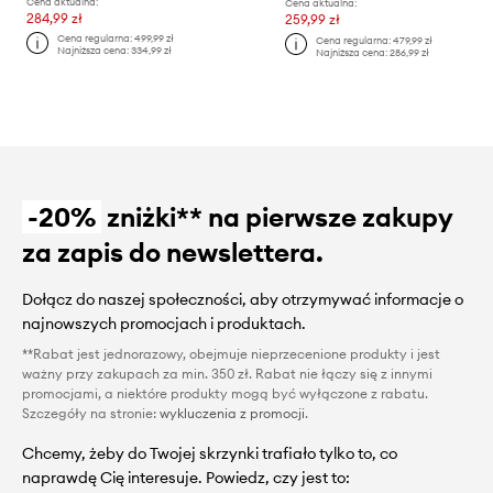
Cena aktualna:
Cena aktualna:
284,99 zł
259,99 zł
Cena regularna:
499,99 zł
Cena regularna:
479,99 zł
Najniższa cena:
334,99 zł
Najniższa cena:
286,99 zł
-20%
zniżki** na pierwsze zakupy
za zapis do newslettera.
Dołącz do naszej społeczności, aby otrzymywać informacje o
najnowszych promocjach i produktach.
**Rabat jest jednorazowy, obejmuje nieprzecenione produkty i jest
ważny przy zakupach za min. 350 zł. Rabat nie łączy się z innymi
promocjami, a niektóre produkty mogą być wyłączone z rabatu.
Szczegóły na stronie:
wykluczenia z promocji
.
Chcemy, żeby do Twojej skrzynki trafiało tylko to, co
naprawdę Cię interesuje. Powiedz, czy jest to: