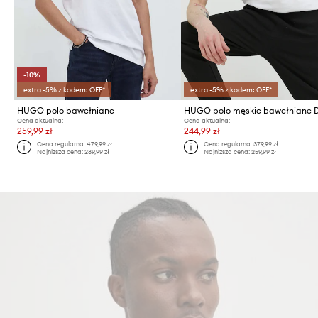
-10%
extra -5% z kodem: OFF*
extra -5% z kodem: OFF*
HUGO polo bawełniane
Cena aktualna:
Cena aktualna:
259,99 zł
244,99 zł
Cena regularna:
479,99 zł
Cena regularna:
379,99 zł
Najniższa cena:
289,99 zł
Najniższa cena:
259,99 zł