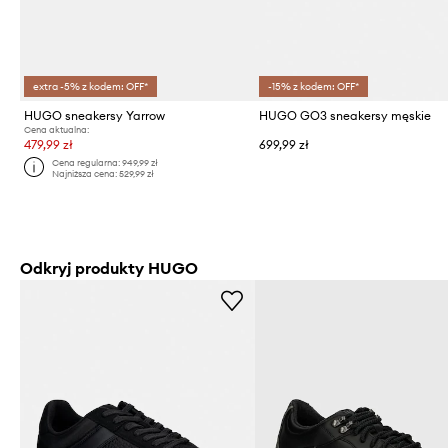
extra -5% z kodem: OFF*
-15% z kodem: OFF*
HUGO sneakersy Yarrow
HUGO GO3 sneakersy męskie
Cena aktualna:
479,99 zł
699,99 zł
Cena regularna:
949,99 zł
Najniższa cena:
529,99 zł
Odkryj produkty HUGO