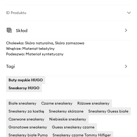
ID Produktu
Skład
Cholewka: Skóra naturalna, Skóra zamszowa
Wnętrze: Materiał tekstylny
Podeszwa: Materiał syntetyczny
Tagi
Buty męskie HUGO
Sneakersy HUGO
Białe sneakersy
Czarne sneakersy
Różowe sneakersy
Sneakersy za kostkę
Sneakersy skórzane
Sneakersy Guess białe
Czerwone sneakersy
Niebieskie sneakersy
Granatowe sneakersy
Guess sneakersy czarne
Sneakersy białe Puma
Sneakersy czarne Tommy Hilfiger