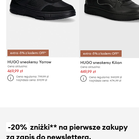
extra -5% z kodem: OFF*
extra -5% z kodem: OFF*
HUGO sneakersy Yarrow
HUGO sneakersy Kilian
Cena aktualna:
Cena aktualna:
469,99 zł
449,99 zł
Cena regularna:
799,99 zł
Cena regularna:
949,99 zł
Najniższa cena:
519,99 zł
Najniższa cena:
474,99 zł
-20%
zniżki** na pierwsze zakupy
za zapis do newslettera.