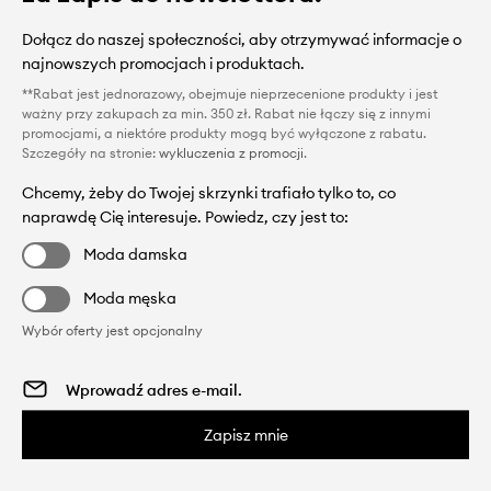
Dołącz do naszej społeczności, aby otrzymywać informacje o
najnowszych promocjach i produktach.
**Rabat jest jednorazowy, obejmuje nieprzecenione produkty i jest
ważny przy zakupach za min. 350 zł. Rabat nie łączy się z innymi
promocjami, a niektóre produkty mogą być wyłączone z rabatu.
Szczegóły na stronie:
wykluczenia z promocji
.
Chcemy, żeby do Twojej skrzynki trafiało tylko to, co
naprawdę Cię interesuje. Powiedz, czy jest to:
Moda damska
Moda męska
Wybór oferty jest opcjonalny
Zapisz mnie