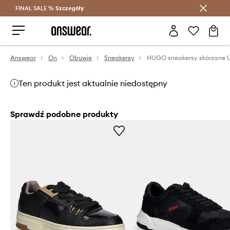
FINAL SALE %
Szczegóły
Oszczędzaj z Answear Club >
Answear
On
Obuwie
Sneakersy
HUGO sneakersy skórzane U
Ten produkt jest aktualnie niedostępny
Sprawdź podobne produkty