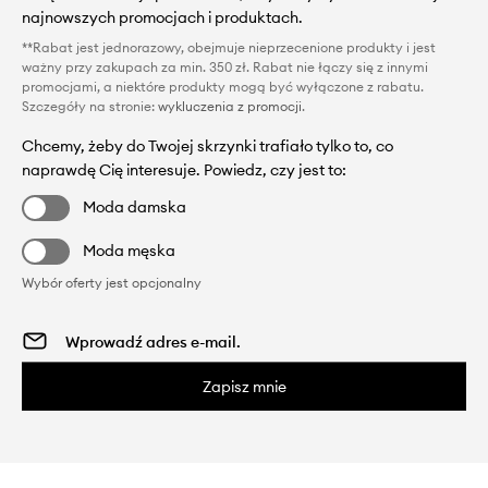
najnowszych promocjach i produktach.
**Rabat jest jednorazowy, obejmuje nieprzecenione produkty i jest
ważny przy zakupach za min. 350 zł. Rabat nie łączy się z innymi
promocjami, a niektóre produkty mogą być wyłączone z rabatu.
Szczegóły na stronie:
wykluczenia z promocji
.
Chcemy, żeby do Twojej skrzynki trafiało tylko to, co
naprawdę Cię interesuje. Powiedz, czy jest to:
Moda damska
Moda męska
Wybór oferty jest opcjonalny
Zapisz mnie