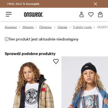
FINAL SALE %
Szczegóły
Oszczędzaj z Answear Club >
Answear
Dziecko
Chłopiec
Odzież
T-shirty i polo
Ten produkt jest aktualnie niedostępny
Sprawdź podobne produkty