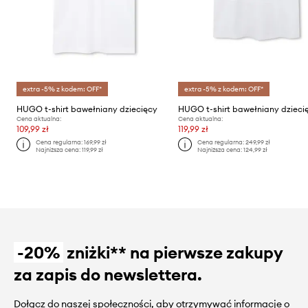
extra -5% z kodem: OFF*
extra -5% z kodem: OFF*
HUGO t-shirt bawełniany dziecięcy
HUGO t-shirt bawełniany dzieci
Cena aktualna:
Cena aktualna:
109,99 zł
119,99 zł
Cena regularna:
169,99 zł
Cena regularna:
249,99 zł
Najniższa cena:
119,99 zł
Najniższa cena:
124,99 zł
-20%
zniżki** na pierwsze zakupy
za zapis do newslettera.
Dołącz do naszej społeczności, aby otrzymywać informacje o