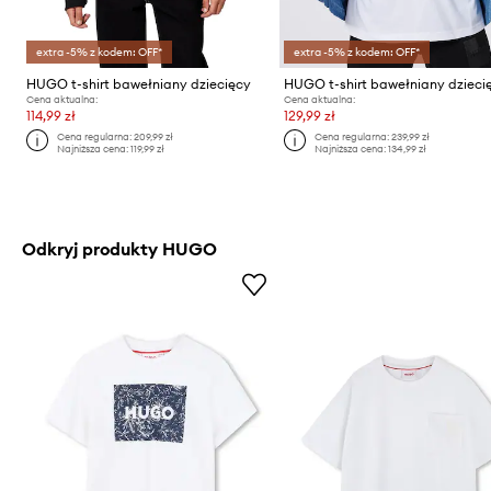
extra -5% z kodem: OFF*
extra -5% z kodem: OFF*
HUGO t-shirt bawełniany dziecięcy
HUGO t-shirt bawełniany dzieci
Cena aktualna:
Cena aktualna:
114,99 zł
129,99 zł
Cena regularna:
209,99 zł
Cena regularna:
239,99 zł
Najniższa cena:
119,99 zł
Najniższa cena:
134,99 zł
Odkryj produkty HUGO