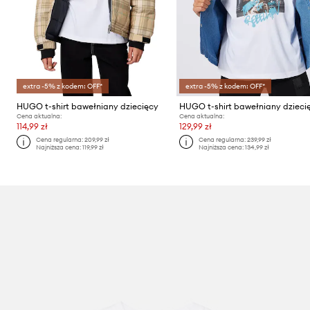
extra -5% z kodem: OFF*
extra -5% z kodem: OFF*
HUGO t-shirt bawełniany dziecięcy
HUGO t-shirt bawełniany dzieci
Cena aktualna:
Cena aktualna:
114,99 zł
129,99 zł
Cena regularna:
209,99 zł
Cena regularna:
239,99 zł
Najniższa cena:
119,99 zł
Najniższa cena:
134,99 zł