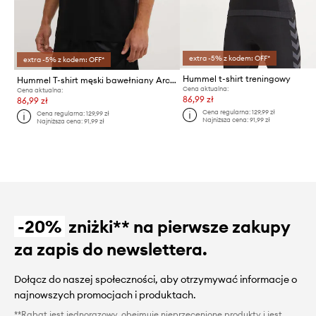
extra -5% z kodem: OFF*
extra -5% z kodem: OFF*
Hummel t-shirt treningowy
Hummel T-shirt męski bawełniany Archive Loose
Cena aktualna:
Cena aktualna:
86,99 zł
86,99 zł
Cena regularna:
129,99 zł
Cena regularna:
129,99 zł
Najniższa cena:
91,99 zł
Najniższa cena:
91,99 zł
-20%
zniżki** na pierwsze zakupy
za zapis do newslettera.
Dołącz do naszej społeczności, aby otrzymywać informacje o
najnowszych promocjach i produktach.
**Rabat jest jednorazowy, obejmuje nieprzecenione produkty i jest