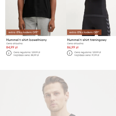
extra -5% z kodem: OFF*
extra -5% z kodem: OFF*
Hummel t-shirt bawełniany
Hummel t-shirt treningowy
Cena aktualna:
Cena aktualna:
84,99 zł
86,99 zł
Cena regularna:
129,99 zł
Cena regularna:
129,99 zł
Najniższa cena:
88,99 zł
Najniższa cena:
91,99 zł