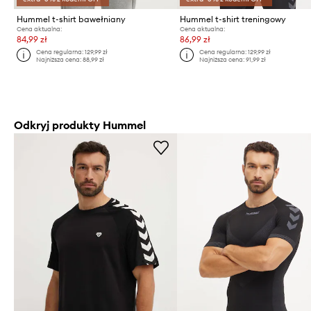
Hummel t-shirt bawełniany
Hummel t-shirt treningowy
Cena aktualna:
Cena aktualna:
84,99 zł
86,99 zł
Cena regularna:
129,99 zł
Cena regularna:
129,99 zł
Najniższa cena:
88,99 zł
Najniższa cena:
91,99 zł
Odkryj produkty Hummel