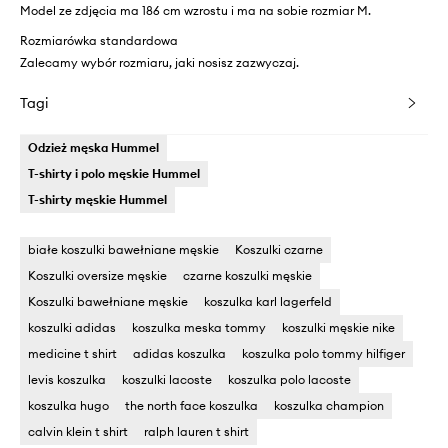
Model ze zdjęcia ma 186 cm wzrostu i ma na sobie rozmiar M.
Rozmiarówka standardowa
Zalecamy wybór rozmiaru, jaki nosisz zazwyczaj.
Tagi
Odzież męska Hummel
T-shirty i polo męskie Hummel
T-shirty męskie Hummel
białe koszulki bawełniane męskie
Koszulki czarne
Koszulki oversize męskie
czarne koszulki męskie
Koszulki bawełniane męskie
koszulka karl lagerfeld
koszulki adidas
koszulka meska tommy
koszulki męskie nike
medicine t shirt
adidas koszulka
koszulka polo tommy hilfiger
levis koszulka
koszulki lacoste
koszulka polo lacoste
koszulka hugo
the north face koszulka
koszulka champion
calvin klein t shirt
ralph lauren t shirt