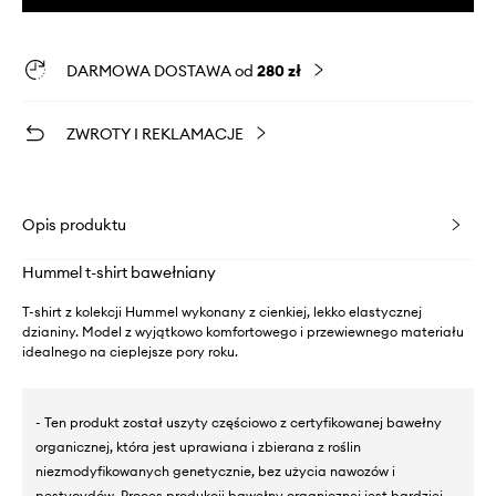
DARMOWA DOSTAWA od
280 zł
ZWROTY I REKLAMACJE
Opis produktu
Hummel t-shirt bawełniany
T-shirt z kolekcji Hummel wykonany z cienkiej, lekko elastycznej
dzianiny. Model z wyjątkowo komfortowego i przewiewnego materiału
idealnego na cieplejsze pory roku.
- Ten produkt został uszyty częściowo z certyfikowanej bawełny
organicznej, która jest uprawiana i zbierana z roślin
niezmodyfikowanych genetycznie, bez użycia nawozów i
pestycydów. Proces produkcji bawełny organicznej jest bardziej