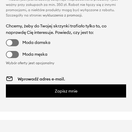
ważny przy zakupach za min. 350 zł. Rabat nie łączy się z innymi
promocjami, a niektóre produkty mogą być wyłączone z rabatu.
Szczegóły na stronie:
wykluczenia z promocji
.
Chcemy, żeby do Twojej skrzynki trafiało tylko to, co
naprawdę Cię interesuje. Powiedz, czy jest to:
Moda damska
Moda męska
Wybór oferty jest opcjonalny
Zapisz mnie