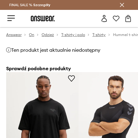
FINAL SALE %
Szczegóły
Oszczędzaj z Answear Club >
Answear
On
Odzież
T-shirty i polo
T-shirty
Hummel t-shi
Ten produkt jest aktualnie niedostępny
Sprawdź podobne produkty