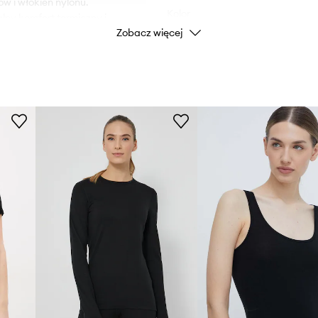
w i włókien nylonu.
Kolor
ny komfort termiczny i
Zobacz więcej
st włókna nylonu
kodzenia.
Marka
Producent
ID Produktu