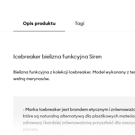
Opis produktu
Tagi
Icebreaker bielizna funkcyjna Siren
Bielizna funkcyjna z kolekcji Icebreaker. Model wykonany z 
wełną merynosów.
- Marka Icebreaker jest brandem etycznym i zrównoważ
które są naturalną alternatywą dla plastikowych materi
zdrowszą i bardziej zrównoważoną przyszłość dla naszyc
planety.