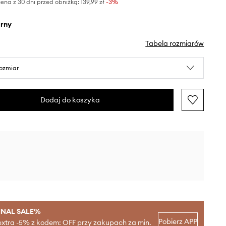
ena z 30 dni przed obniżką:
139,99 zł
 -3%
arny
Tabela rozmiarów
rozmiar
Dodaj do koszyka
INAL SALE%
Pobierz APP
extra -5% z kodem: OFF przy zakupach za min.