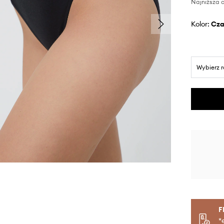
Najniższa c
Kolor:
cz
Wybierz 
F
*