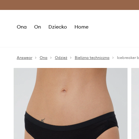
Premium Fashion Benefits >
O
Ona
On
Dziecko
Home
Answear
Ona
Odzież
Bielizna techniczna
Icebreaker b