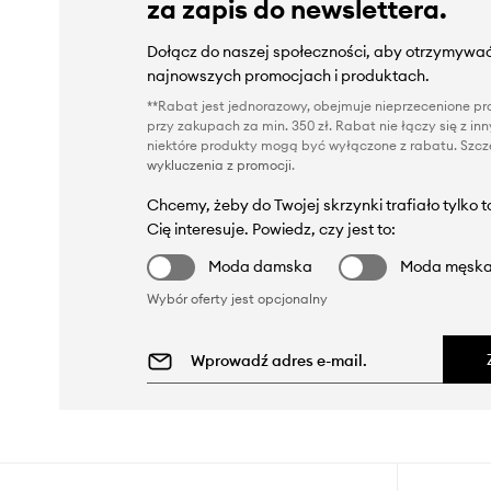
za zapis do newslettera.
Dołącz do naszej społeczności, aby otrzymywać
najnowszych promocjach i produktach.
**Rabat jest jednorazowy, obejmuje nieprzecenione pro
przy zakupach za min. 350 zł. Rabat nie łączy się z i
niektóre produkty mogą być wyłączone z rabatu. Szcze
wykluczenia z promocji
.
Chcemy, żeby do Twojej skrzynki trafiało tylko 
Cię interesuje. Powiedz, czy jest to:
Moda damska
Moda męsk
Wybór oferty jest opcjonalny