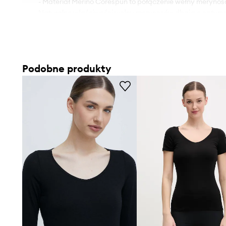
- Materiał Merino Corespun to połączenie wełny merynosó
Naturalne właściwości wełny merynosów dbają o optymal
zapobiegają powstawaniu przykrych zapachów. Natomia
sprawiają, że materiał jest niezwykle wytrzymały na usz
- Gramatura produktu: 81 g.
Podobne produkty