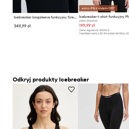
extra -5% z kodem: OFF*
Icebreaker longsleeve funkcyjny Siren
Cena aktualna:
199,99 zł
349,99 zł
Cena regularna:
299,99 zł
Najniższa cena z 30 dni przed obniżką:
20
Odkryj produkty Icebreaker