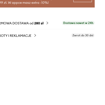
99 zł. W appce masz extra -10%!
RMOWA DOSTAWA od
280 zł
Dostawa nawet w 24h
OTY I REKLAMACJE
Zwrot do 30 dni