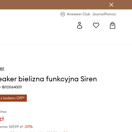
letter >
Regularne nowości >
Answear Club
Journal
Pomoc
er
eaker bielizna funkcyjna Siren
y IB1031640011
 z kodem: OFF*
lna:
zł
arna:
169,99 zł
-20%