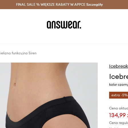
szczędzaj z Answear Club >
FINAL SALE % WIĘKSZE RABATY W APPCE
Dostawa nawet w 24h >
Szczegóły
News
ielizna funkcyjna Siren
Icebreak
Icebr
kolor czarn
extra -5%
Cena aktua
134,99 
Cena regul