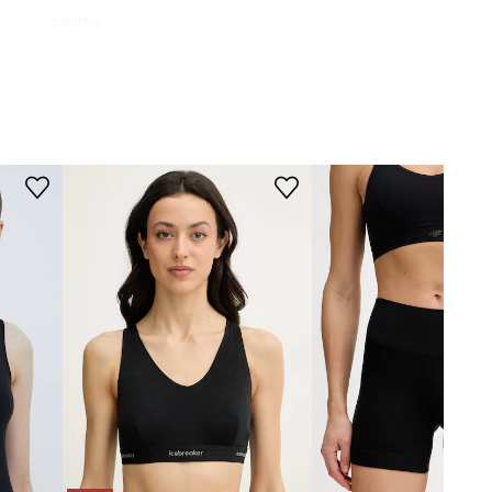
czarny
Icebreaker