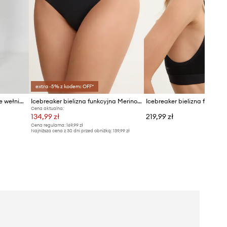
extra -5% z kodem: OFF*
Icebreaker legginsy funkcyjne wełniane 200 Oasis Leggings
Icebreaker bielizna funkcyjna Merino Blend 125 Cool-Lite Sprite Hipster
Icebreaker bielizna funkcyjn
Cena aktualna:
134,99 zł
219,99 zł
Cena regularna:
169,99 zł
Najniższa cena z 30 dni przed obniżką:
139,99 zł