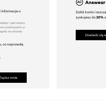
Answear
 informacje o
Załóż konto i oszc
zyskujesz do
20%
s
dukty i jest ważny
nnymi promocjami, a
góły na stronie:
Dowiedz się w
to, co naprawdę
a
Zapisz mnie