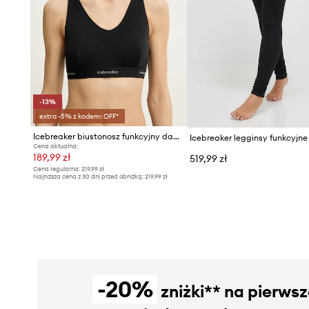
-13%
extra -5% z kodem: OFF*
Icebreaker biustonosz funkcyjny damski z wełną merino Racerback
Cena aktualna:
189,99 zł
519,99 zł
Cena regularna:
219,99 zł
Najniższa cena z 30 dni przed obniżką:
219,99 zł
-20%
zniżki** na pierws