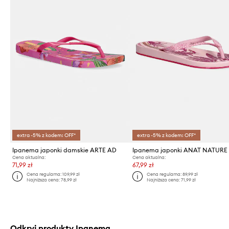
extra -5% z kodem: OFF*
extra -5% z kodem: OFF*
Ipanema japonki damskie ARTE AD
Ipanema japonki ANAT NATURE
Cena aktualna:
Cena aktualna:
71,99 zł
67,99 zł
Cena regularna:
109,99 zł
Cena regularna:
89,99 zł
Najniższa cena:
78,99 zł
Najniższa cena:
71,99 zł
Odkryj produkty Ipanema