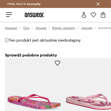
FINAL SALE %
Szczegóły
Oszczędzaj z Answear Club >
Answear
Ona
Obuwie
Klapki i sandały
Japonki
Ipanema
Ten produkt jest aktualnie niedostępny
Sprawdź podobne produkty