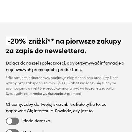
-20%
zniżki** na pierwsze zakupy
za zapis do newslettera.
Dołącz do naszej społeczności, aby otrzymywać informacje o
najnowszych promocjach i produktach.
**Rabat jest jednorazowy, obejmuje nieprzecenione produkty i jest
ważny przy zakupach za min. 350 zł. Rabat nie łączy się z innymi
promocjami, a niektóre produkty mogą być wyłączone z rabatu.
Szczegóły na stronie:
wykluczenia z promocji
.
Chcemy, żeby do Twojej skrzynki trafiało tylko to, co
naprawdę Cię interesuje. Powiedz, czy jest to:
Moda damska