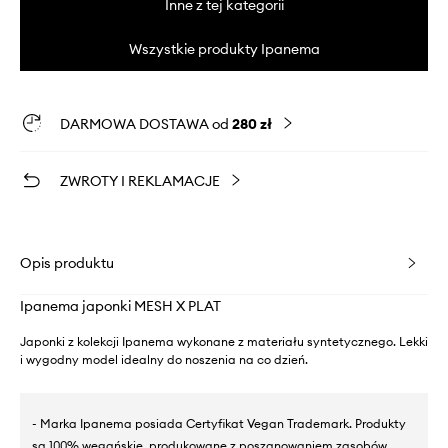
Inne z tej kategorii
Wszystkie produkty Ipanema
DARMOWA DOSTAWA od
280 zł
ZWROTY I REKLAMACJE
Opis produktu
Ipanema japonki MESH X PLAT
Japonki z kolekcji Ipanema wykonane z materiału syntetycznego. Lekki
i wygodny model idealny do noszenia na co dzień.
- Marka Ipanema posiada Certyfikat Vegan Trademark. Produkty
są 100% wegańskie, produkowane z poszanowaniem zasobów