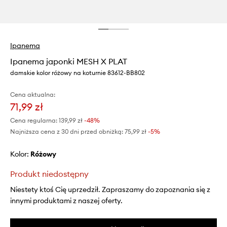
Ipanema
Ipanema japonki MESH X PLAT
damskie kolor różowy na koturnie 83612-BB802
Cena aktualna:
71,99 zł
Cena regularna:
139,99 zł
-48%
Najniższa cena z 30 dni przed obniżką:
75,99 zł
 -5%
Kolor:
różowy
Produkt niedostępny
Niestety ktoś Cię uprzedził. Zapraszamy do zapoznania się z
innymi produktami z naszej oferty.