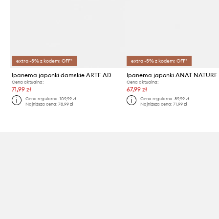
extra -5% z kodem: OFF*
extra -5% z kodem: OFF*
Ipanema japonki damskie ARTE AD
Ipanema japonki ANAT NATURE
Cena aktualna:
Cena aktualna:
71,99 zł
67,99 zł
Cena regularna:
109,99 zł
Cena regularna:
89,99 zł
Najniższa cena:
78,99 zł
Najniższa cena:
71,99 zł