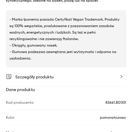
syntetycznego. Idealne na basen, plażę lub na spacer.
- Marka Ipanema posiada Certyfikat Vegan Trademark. Produkty
są 100% wegańskie, produkowane z poszanowaniem zasobów
wodnych, energetycznych i ludzkich. Są też w pełni
recyklingowalne i nie zawierają ftalanów.
- Okrągły, gumowany nosek.
- Gumowa podeszwa zewnętrzna jest wytrzymała i odporna na
uszkodzenia.
Szczegóły produktu
Dane produktu
Kod producenta
83661.BD301
Kolor
pomarańczowy