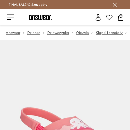
FINAL SALE %
Szczegóły
Oszczędzaj z Answear Club >
Answear
Dziecko
Dziewczynka
Obuwie
Klapki i sandały