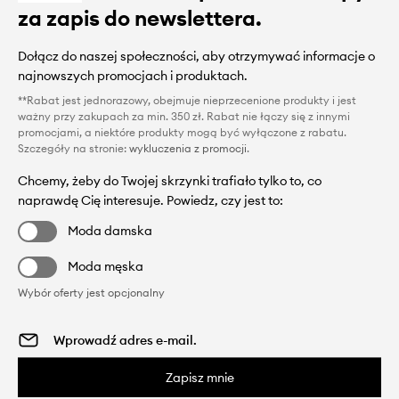
za zapis do newslettera.
Dołącz do naszej społeczności, aby otrzymywać informacje o
najnowszych promocjach i produktach.
**Rabat jest jednorazowy, obejmuje nieprzecenione produkty i jest
ważny przy zakupach za min. 350 zł. Rabat nie łączy się z innymi
promocjami, a niektóre produkty mogą być wyłączone z rabatu.
Szczegóły na stronie:
wykluczenia z promocji
.
Chcemy, żeby do Twojej skrzynki trafiało tylko to, co
naprawdę Cię interesuje. Powiedz, czy jest to:
Moda damska
Moda męska
Wybór oferty jest opcjonalny
Zapisz mnie