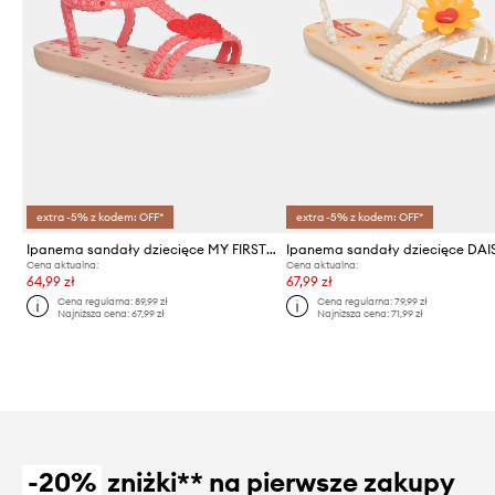
extra -5% z kodem: OFF*
extra -5% z kodem: OFF*
Ipanema sandały dziecięce MY FIRST IPANEMA BABY
Cena aktualna:
Cena aktualna:
64,99 zł
67,99 zł
Cena regularna:
89,99 zł
Cena regularna:
79,99 zł
Najniższa cena:
67,99 zł
Najniższa cena:
71,99 zł
-20%
zniżki** na pierwsze zakupy