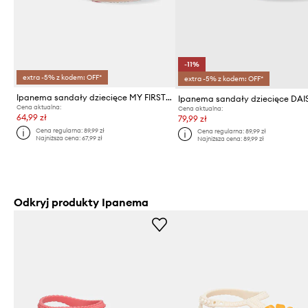
-11%
extra -5% z kodem: OFF*
extra -5% z kodem: OFF*
Ipanema sandały dziecięce MY FIRST IPANEMA BABY
Cena aktualna:
Cena aktualna:
64,99 zł
79,99 zł
Cena regularna:
89,99 zł
Cena regularna:
89,99 zł
Najniższa cena:
67,99 zł
Najniższa cena:
89,99 zł
Odkryj produkty Ipanema