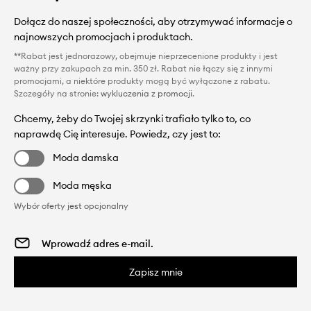
Dołącz do naszej społeczności, aby otrzymywać informacje o
najnowszych promocjach i produktach.
**Rabat jest jednorazowy, obejmuje nieprzecenione produkty i jest
ważny przy zakupach za min. 350 zł. Rabat nie łączy się z innymi
promocjami, a niektóre produkty mogą być wyłączone z rabatu.
Szczegóły na stronie:
wykluczenia z promocji
.
Chcemy, żeby do Twojej skrzynki trafiało tylko to, co
naprawdę Cię interesuje. Powiedz, czy jest to:
Moda damska
Moda męska
Wybór oferty jest opcjonalny
Zapisz mnie