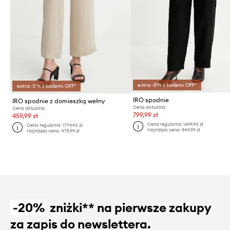
extra -5% z kodem: OFF*
extra -5% z kodem: OFF*
IRO spodnie
IRO spodnie z domieszką wełny
Cena aktualna:
Cena aktualna:
799,99 zł
459,99 zł
Cena regularna:
1699,90 zł
Cena regularna:
1779,90 zł
Najniższa cena:
849,99 zł
Najniższa cena:
479,99 zł
-20%
zniżki** na pierwsze zakupy
za zapis do newslettera.