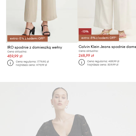
-13%
extra -5% z kodem: OFF*
extra -5% z kodem: OFF*
IRO spodnie z domieszką wełny
Cena aktualna:
Cena aktualna:
268,99 zł
459,99 zł
Cena regularna:
489,99 zł
Cena regularna:
1779,90 zł
Najniższa cena:
309,99 zł
Najniższa cena:
479,99 zł