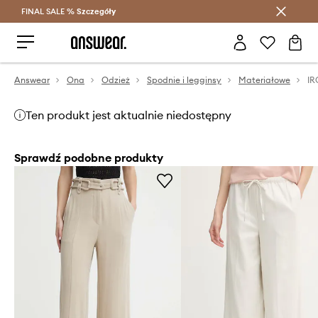
FINAL SALE %
Szczegóły
Oszczędzaj z Answear Club >
Answear
Ona
Odzież
Spodnie i legginsy
Materiałowe
IR
Ten produkt jest aktualnie niedostępny
Sprawdź podobne produkty