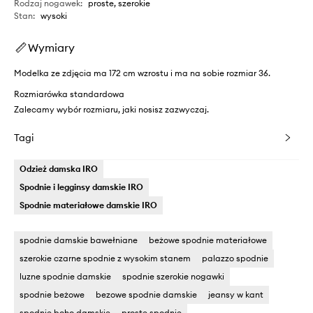
Rodzaj nogawek
:
proste, szerokie
Stan
:
wysoki
Wymiary
Modelka ze zdjęcia ma 172 cm wzrostu i ma na sobie rozmiar 36.
Rozmiarówka standardowa
Zalecamy wybór rozmiaru, jaki nosisz zazwyczaj.
Tagi
Odzież damska IRO
Spodnie i legginsy damskie IRO
Spodnie materiałowe damskie IRO
spodnie damskie bawełniane
beżowe spodnie materiałowe
szerokie czarne spodnie z wysokim stanem
palazzo spodnie
luzne spodnie damskie
spodnie szerokie nogawki
spodnie beżowe
bezowe spodnie damskie
jeansy w kant
spodnie boho damskie
proste spodnie