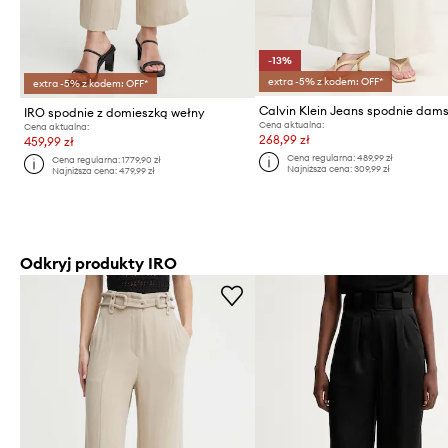
-13%
extra -5% z kodem: OFF*
extra -5% z kodem: OFF*
IRO spodnie z domieszką wełny
Cena aktualna:
Cena aktualna:
268,99 zł
459,99 zł
Cena regularna:
489,99 zł
Cena regularna:
1779,90 zł
Najniższa cena:
309,99 zł
Najniższa cena:
479,99 zł
Odkryj produkty IRO