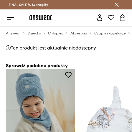
FINAL SALE %
Szczegóły
Oszczędzaj z Answear Club >
Answear
Dziecko
Chłopiec
Akcesoria
Czapki i kapelusze
Ten produkt jest aktualnie niedostępny
Sprawdź podobne produkty