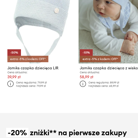
-50%
-10%
extra -5% z kodem: OFF*
extra -5% z kodem: OFF*
Jamiks czapka dziecięca LIR
Cena aktualna:
Cena aktualna:
39,99 zł
58,99 zł
Cena regularna:
79,99 zł
Cena regularna:
89,99 zł
Najniższa cena:
79,99 zł
Najniższa cena:
65,99 zł
-20%
zniżki** na pierwsze zakupy