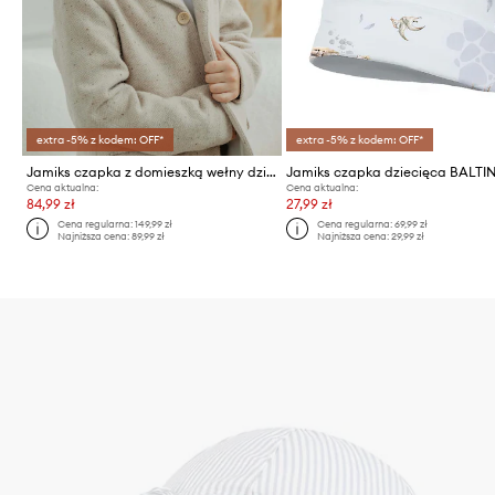
extra -5% z kodem: OFF*
extra -5% z kodem: OFF*
Jamiks czapka z domieszką wełny dziecięca PAULIN
Jamiks czapka dziecięca BALTIN
Cena aktualna:
Cena aktualna:
84,99 zł
27,99 zł
Cena regularna:
149,99 zł
Cena regularna:
69,99 zł
Najniższa cena:
89,99 zł
Najniższa cena:
29,99 zł