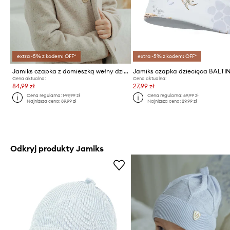
extra -5% z kodem: OFF*
extra -5% z kodem: OFF*
Jamiks czapka z domieszką wełny dziecięca PAULIN
Jamiks czapka dziecięca BALTIN
Cena aktualna:
Cena aktualna:
84,99 zł
27,99 zł
Cena regularna:
149,99 zł
Cena regularna:
69,99 zł
Najniższa cena:
89,99 zł
Najniższa cena:
29,99 zł
Odkryj produkty Jamiks