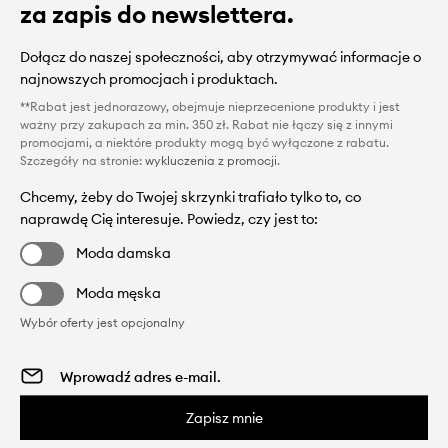
za zapis do newslettera.
Dołącz do naszej społeczności, aby otrzymywać informacje o
najnowszych promocjach i produktach.
**Rabat jest jednorazowy, obejmuje nieprzecenione produkty i jest
ważny przy zakupach za min. 350 zł. Rabat nie łączy się z innymi
promocjami, a niektóre produkty mogą być wyłączone z rabatu.
Szczegóły na stronie:
wykluczenia z promocji
.
Chcemy, żeby do Twojej skrzynki trafiało tylko to, co
naprawdę Cię interesuje. Powiedz, czy jest to:
Moda damska
Moda męska
Wybór oferty jest opcjonalny
Zapisz mnie