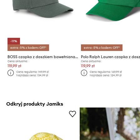
-11%
extra -5% z kodem: OFF*
extra -5% z kodem: OFF*
BOSS czapka z daszkiem bawełniana dziecięca
Cena aktualna:
Cena aktualna:
119,99 zł
119,99 zł
Cena regularna:
149,99 zł
Cena regularna:
169,99 zł
Najniższa cena:
134,99 zł
Najniższa cena:
124,99 zł
Odkryj produkty Jamiks