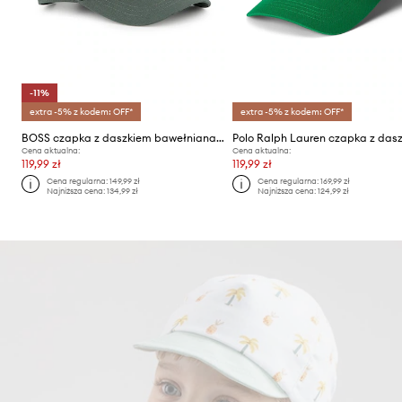
-11%
extra -5% z kodem: OFF*
extra -5% z kodem: OFF*
BOSS czapka z daszkiem bawełniana dziecięca
Cena aktualna:
Cena aktualna:
119,99 zł
119,99 zł
Cena regularna:
149,99 zł
Cena regularna:
169,99 zł
Najniższa cena:
134,99 zł
Najniższa cena:
124,99 zł