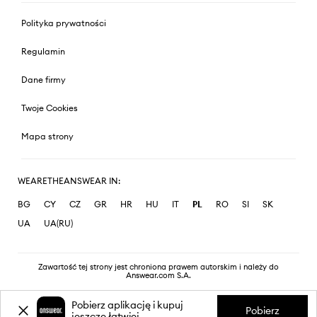
Polityka prywatności
Regulamin
Dane firmy
Twoje Cookies
Mapa strony
WEARETHEANSWEAR IN:
BG
CY
CZ
GR
HR
HU
IT
PL
RO
SI
SK
UA
UA(RU)
Zawartość tej strony jest chroniona prawem autorskim i należy do
Answear.com S.A.
Pobierz aplikację i kupuj
Pobierz
jeszcze łatwiej.