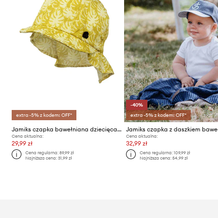
-40%
extra -5% z kodem: OFF*
extra -5% z kodem: OFF*
Jamiks czapka bawełniana dziecięca LEONARD
Cena aktualna:
Cena aktualna:
29,99 zł
32,99 zł
Cena regularna:
89,99 zł
Cena regularna:
109,99 zł
Najniższa cena:
31,99 zł
Najniższa cena:
54,99 zł