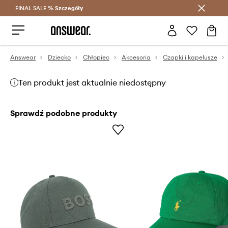
FINAL SALE %
Szczegóły
Oszczędzaj z Answear Club >
Answear
Dziecko
Chłopiec
Akcesoria
Czapki i kapelusze
Ten produkt jest aktualnie niedostępny
Sprawdź podobne produkty