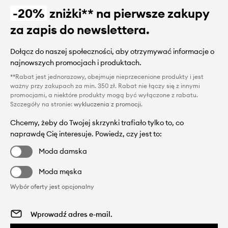
-20%
zniżki** na pierwsze zakupy
za zapis do newslettera.
Dołącz do naszej społeczności, aby otrzymywać informacje o
najnowszych promocjach i produktach.
**Rabat jest jednorazowy, obejmuje nieprzecenione produkty i jest
ważny przy zakupach za min. 350 zł. Rabat nie łączy się z innymi
promocjami, a niektóre produkty mogą być wyłączone z rabatu.
Szczegóły na stronie:
wykluczenia z promocji
.
Chcemy, żeby do Twojej skrzynki trafiało tylko to, co
naprawdę Cię interesuje. Powiedz, czy jest to:
Moda damska
Moda męska
Wybór oferty jest opcjonalny