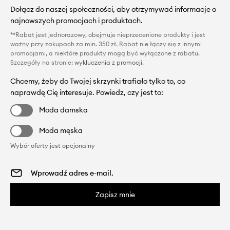
Dołącz do naszej społeczności, aby otrzymywać informacje o
najnowszych promocjach i produktach.
**Rabat jest jednorazowy, obejmuje nieprzecenione produkty i jest
ważny przy zakupach za min. 350 zł. Rabat nie łączy się z innymi
promocjami, a niektóre produkty mogą być wyłączone z rabatu.
Szczegóły na stronie:
wykluczenia z promocji
.
Chcemy, żeby do Twojej skrzynki trafiało tylko to, co
naprawdę Cię interesuje. Powiedz, czy jest to:
Moda damska
Moda męska
Wybór oferty jest opcjonalny
Zapisz mnie