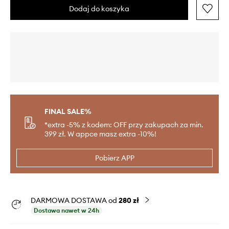
Dodaj do koszyka
FINAL SALE%
*extra -5% z kodem: OFF przy zakupach za min.
399 zł. W appce masz extra -10%!
Pobierz APP
DARMOWA DOSTAWA od
280 zł
Dostawa nawet w 24h