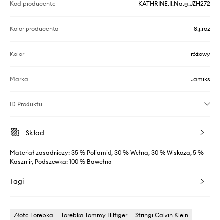
Kod producenta
KATHRINE.II.Na.g.JZH272
Kolor producenta
8.j.roz
Kolor
różowy
Marka
Jamiks
ID Produktu
Skład
Materiał zasadniczy: 35 % Poliamid, 30 % Wełna, 30 % Wiskoza, 5 %
Kaszmir, Podszewka: 100 % Bawełna
Tagi
Złota Torebka
Torebka Tommy Hilfiger
Stringi Calvin Klein