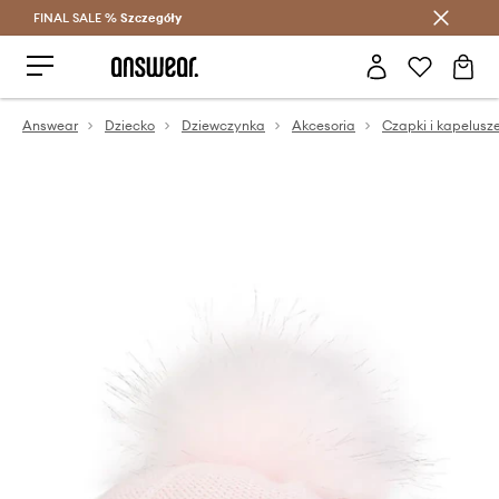
FINAL SALE %
Szczegóły
Oszczędzaj z Answear Club >
Answear
Dziecko
Dziewczynka
Akcesoria
Czapki i kapelusz