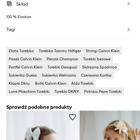
Skład
100 % Elastan
Tagi
Złota Torebka
Torebka Tommy Hilfiger
Stringi Calvin Klein
Pasek Calvin Klein
Plecak Champion
Torebki beżowe
Portfel Calvin Klein
Torebki Desigual
Skórzana Spódnica
Sukienka Guess
Sukienka Wełniana
Czerwona Kurtka
Klapki Dkny
Botki Calvin Klein
Aldo Torebki
Love Moschino Torebki
Torebki DKNY
Patrizia Pepe Torebki
Sprawdź podobne produkty