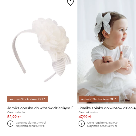
extra -5% z kodem: OFF*
extra -5% z kodem: OFF*
Jamiks opaska do włosów dziecięca EZRA
Cena aktualna:
Cena aktualna:
52,99 zł
47,99 zł
Cena regularna:
79,99 zł
Cena regularna:
69,99 zł
Najniższa cena:
57,99 zł
Najniższa cena:
52,99 zł