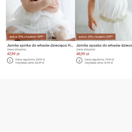
extra -5% z kodem: OFF*
extra -5% z kodem: OFF*
Jamiks spinka do włosów dziecięca HERVIA 2-pack
Cena aktualna:
Cena aktualna:
47,99 zł
49,99 zł
Cena regularna:
69,99 zł
Cena regularna:
79,99 zł
Najniższa cena:
52,99 zł
Najniższa cena:
51,99 zł