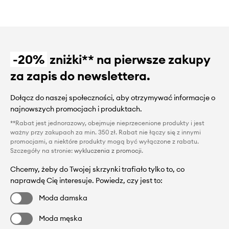
-20%
zniżki** na pierwsze zakupy
za zapis do newslettera.
Dołącz do naszej społeczności, aby otrzymywać informacje o
najnowszych promocjach i produktach.
**Rabat jest jednorazowy, obejmuje nieprzecenione produkty i jest
ważny przy zakupach za min. 350 zł. Rabat nie łączy się z innymi
promocjami, a niektóre produkty mogą być wyłączone z rabatu.
Szczegóły na stronie:
wykluczenia z promocji
.
Chcemy, żeby do Twojej skrzynki trafiało tylko to, co
naprawdę Cię interesuje. Powiedz, czy jest to:
Moda damska
Moda męska