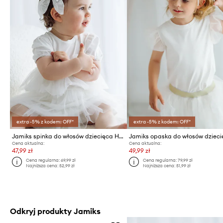
extra -5% z kodem: OFF*
extra -5% z kodem: OFF*
Jamiks spinka do włosów dziecięca HERVIA 2-pack
Cena aktualna:
Cena aktualna:
47,99 zł
49,99 zł
Cena regularna:
69,99 zł
Cena regularna:
79,99 zł
Najniższa cena:
52,99 zł
Najniższa cena:
51,99 zł
Odkryj produkty Jamiks