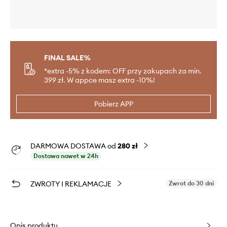
FINAL SALE%
*extra -5% z kodem: OFF przy zakupach za min.
399 zł. W appce masz extra -10%!
Pobierz APP
DARMOWA DOSTAWA od
280 zł
Dostawa nawet w 24h
ZWROTY I REKLAMACJE
Zwrot do 30 dni
Opis produktu