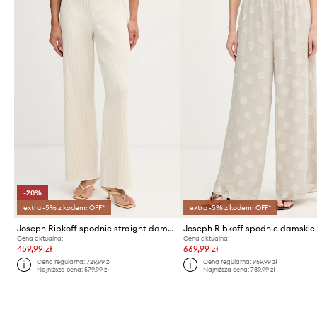
-20%
extra -5% z kodem: OFF*
extra -5% z kodem: OFF*
Joseph Ribkoff spodnie straight damskie
Joseph Ribkoff spodnie damskie
Cena aktualna:
Cena aktualna:
459,99 zł
669,99 zł
Cena regularna:
729,99 zł
Cena regularna:
959,99 zł
Najniższa cena:
579,99 zł
Najniższa cena:
739,99 zł