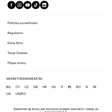
Polityka prywatności
Regulamin
Dane firmy
Twoje Cookies
Mapa strony
WEARETHEANSWEAR IN:
BG
CY
CZ
GR
HR
HU
IT
PL
RO
SI
SK
UA
UA(RU)
Zawartość tej strony jest chroniona prawem autorskim i należy do
Answear.com S.A.