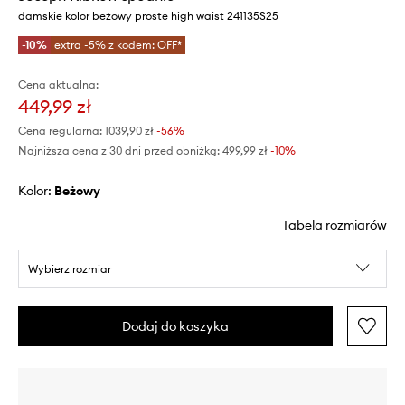
damskie kolor beżowy proste high waist 241135S25
-10%
extra -5% z kodem: OFF*
Cena aktualna:
449,99 zł
Cena regularna:
1039,90 zł
-56%
Najniższa cena z 30 dni przed obniżką:
499,99 zł
 -10%
Kolor:
beżowy
Tabela rozmiarów
Wybierz rozmiar
Dodaj do koszyka