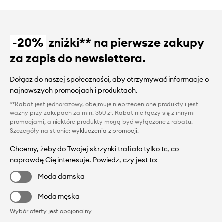
-20%
zniżki** na pierwsze zakupy
za zapis do newslettera.
Dołącz do naszej społeczności, aby otrzymywać informacje o
najnowszych promocjach i produktach.
**Rabat jest jednorazowy, obejmuje nieprzecenione produkty i jest
ważny przy zakupach za min. 350 zł. Rabat nie łączy się z innymi
promocjami, a niektóre produkty mogą być wyłączone z rabatu.
Szczegóły na stronie:
wykluczenia z promocji
.
Chcemy, żeby do Twojej skrzynki trafiało tylko to, co
naprawdę Cię interesuje. Powiedz, czy jest to:
Moda damska
Moda męska
Wybór oferty jest opcjonalny