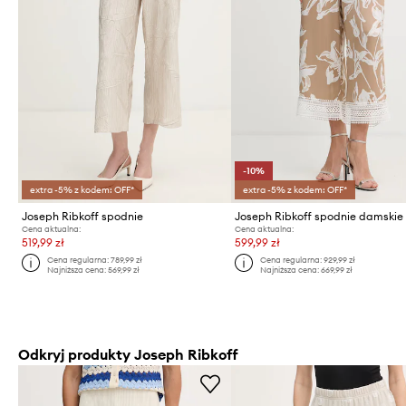
-10%
extra -5% z kodem: OFF*
extra -5% z kodem: OFF*
Joseph Ribkoff spodnie
Joseph Ribkoff spodnie damskie
Cena aktualna:
Cena aktualna:
519,99 zł
599,99 zł
Cena regularna:
789,99 zł
Cena regularna:
929,99 zł
Najniższa cena:
569,99 zł
Najniższa cena:
669,99 zł
Odkryj produkty Joseph Ribkoff