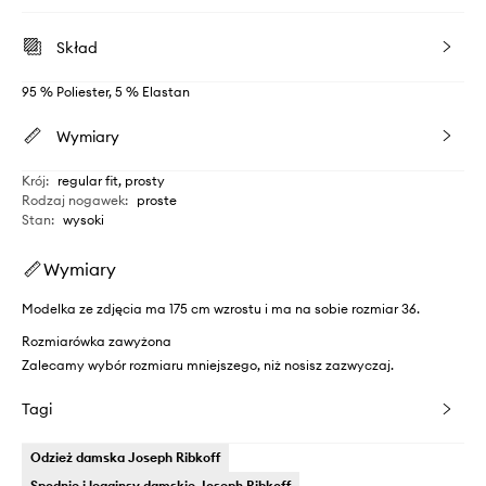
Skład
95 % Poliester, 5 % Elastan
Wymiary
Krój
:
regular fit, prosty
Rodzaj nogawek
:
proste
Stan
:
wysoki
Wymiary
Modelka ze zdjęcia ma 175 cm wzrostu i ma na sobie rozmiar 36.
Rozmiarówka zawyżona
Zalecamy wybór rozmiaru mniejszego, niż nosisz zazwyczaj.
Tagi
Odzież damska Joseph Ribkoff
Spodnie i legginsy damskie Joseph Ribkoff