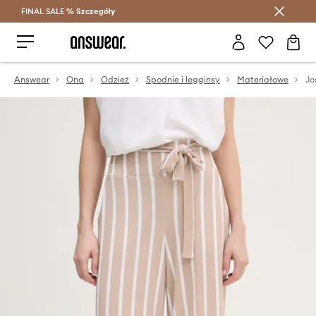
FINAL SALE %
Szczegóły
Oszczędzaj z Answear Club >
Answear
Ona
Odzież
Spodnie i legginsy
Materiałowe
Jo