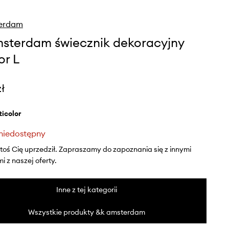
erdam
sterdam świecznik dekoracyjny
or L
zł
lticolor
niedostępny
ktoś Cię uprzedził. Zapraszamy do zapoznania się z innymi
 z naszej oferty.
Inne z tej kategorii
Wszystkie produkty &k amsterdam