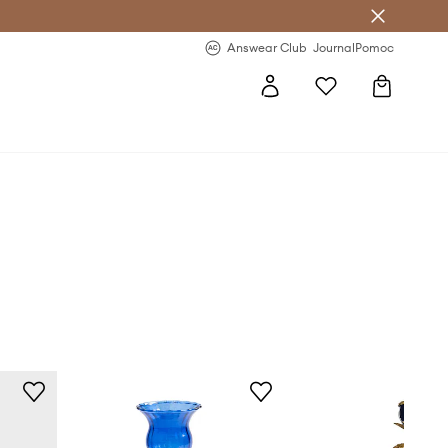
letter >
Regularne nowości >
Answear Club
Journal
Pomoc