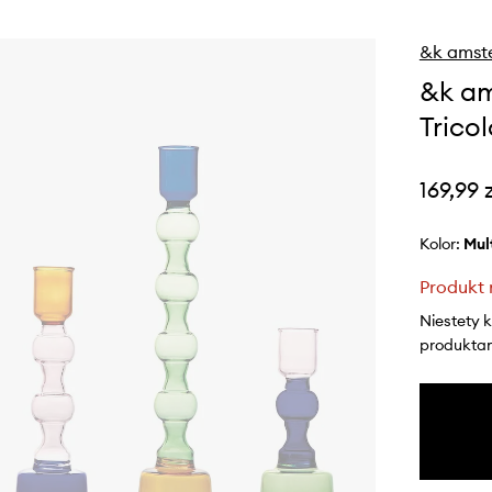
&k amst
&k am
Tricol
169,99 
Kolor:
mu
Produkt 
Niestety 
produktami