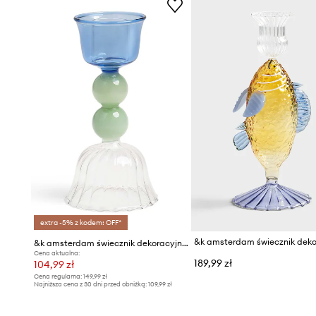
extra -5% z kodem: OFF*
&k amsterdam świecznik dekoracyjny
Cena aktualna:
189,99 zł
104,99 zł
Cena regularna:
149,99 zł
Najniższa cena z 30 dni przed obniżką:
109,99 zł