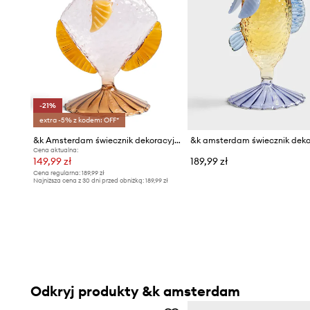
-21%
extra -5% z kodem: OFF*
&k Amsterdam świecznik dekoracyjny ze szkła barwionego 10 x 7,5 x 18 cm
Cena aktualna:
149,99 zł
189,99 zł
Cena regularna:
189,99 zł
Najniższa cena z 30 dni przed obniżką:
189,99 zł
Odkryj produkty &k amsterdam