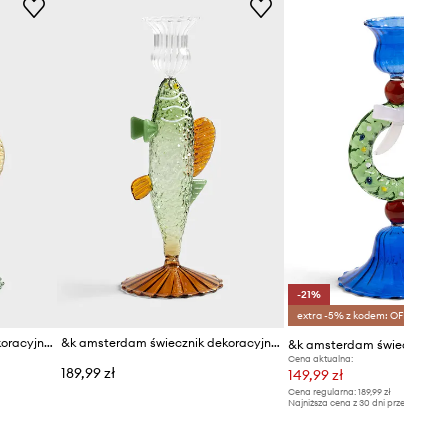
-21%
extra -5% z kodem: OFF*
&k amsterdam świecznik dekoracyjny fish blue
&k amsterdam świecznik dekoracyjny
Cena aktualna:
189,99 zł
149,99 zł
Cena regularna:
189,99 zł
Najniższa cena z 30 dni przed obniżką