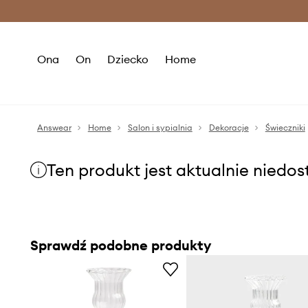
Premium Fashion Benefits >
O
Ona
On
Dziecko
Home
Answear
Home
Salon i sypialnia
Dekoracje
Świeczniki
Ten produkt jest aktualnie niedo
Sprawdź podobne produkty