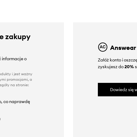
ze zakupy
Answear
 informacje o
Załóż konto i oszc
zyskujesz do
20%
s
dukty i jest ważny
nnymi promocjami, a
góły na stronie:
Dowiedz się w
to, co naprawdę
a