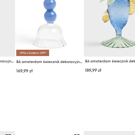
-15% z kodem: OFF*
&k amsterdam świecznik dekoracyjny fish yellow
&k amsterdam świecznik dekoracyjny
189,99 zł
169,99 zł