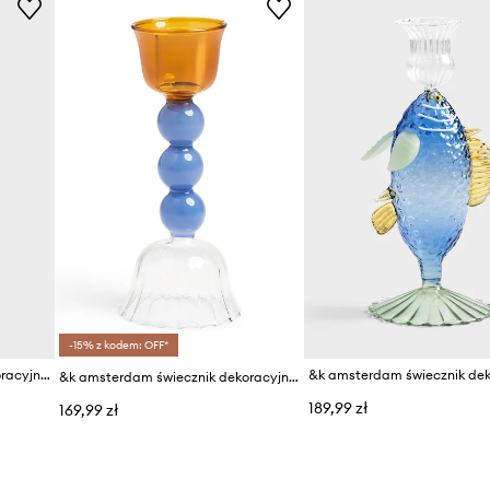
-15% z kodem: OFF*
&k amsterdam świecznik dekoracyjny fish yellow
&k amsterdam świecznik dekoracyjny
189,99 zł
169,99 zł