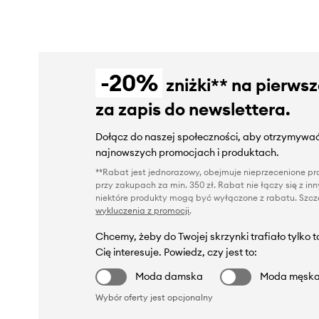
-20%
zniżki** na pierws
za zapis do newslettera.
Dołącz do naszej społeczności, aby otrzymywać
najnowszych promocjach i produktach.
**Rabat jest jednorazowy, obejmuje nieprzecenione pro
przy zakupach za min. 350 zł. Rabat nie łączy się z i
niektóre produkty mogą być wyłączone z rabatu. Szcze
wykluczenia z promocji
.
Chcemy, żeby do Twojej skrzynki trafiało tylko 
Cię interesuje. Powiedz, czy jest to:
Moda damska
Moda męsk
Wybór oferty jest opcjonalny