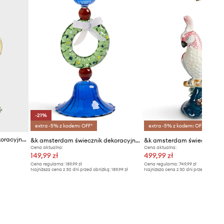
-21%
extra -5% z kodem: OFF*
extra -5% z kodem: OFF*
&k amsterdam świecznik dekoracyjny fish blue
&k amsterdam świecznik dekoracyjny merry wreath
Cena aktualna:
Cena aktualna:
149,99 zł
499,99 zł
Cena regularna:
189,99 zł
Cena regularna:
749,99 zł
Najniższa cena z 30 dni przed obniżką:
189,99 zł
Najniższa cena z 30 dni przed obniżką