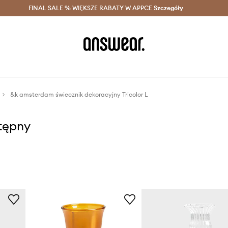
szczędzaj z Answear Club >
FINAL SALE % WIĘKSZE RABATY W APPCE
Dostawa nawet w 24h >
Szczegóły
News
&k amsterdam świecznik dekoracyjny Tricolor L
stępny