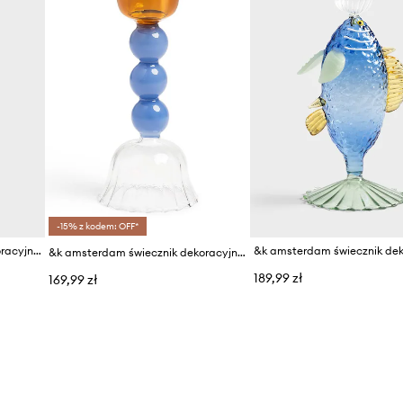
-15% z kodem: OFF*
&k amsterdam świecznik dekoracyjny fish yellow
&k amsterdam świecznik dekoracyjny
189,99 zł
169,99 zł