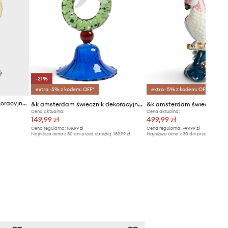
-21%
extra -5% z kodem: OFF*
extra -5% z kodem: OFF*
&k amsterdam świecznik dekoracyjny fish blue
&k amsterdam świecznik dekoracyjny merry wreath
Cena aktualna:
Cena aktualna:
149,99 zł
499,99 zł
Cena regularna:
189,99 zł
Cena regularna:
749,99 zł
Najniższa cena z 30 dni przed obniżką:
189,99 zł
Najniższa cena z 30 dni przed obniżką