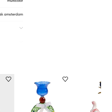
multicolor
&k amsterdam