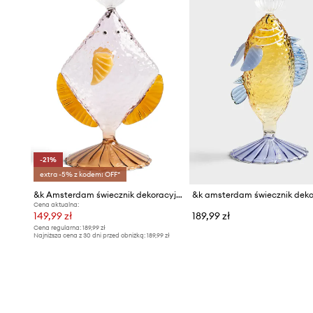
-21%
extra -5% z kodem: OFF*
&k Amsterdam świecznik dekoracyjny ze szkła barwionego 10 x 7,5 x 18 cm
Cena aktualna:
149,99 zł
189,99 zł
Cena regularna:
189,99 zł
Najniższa cena z 30 dni przed obniżką:
189,99 zł