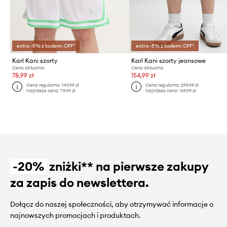
extra -5% z kodem: OFF*
extra -5% z kodem: OFF*
Karl Kani szorty
Karl Kani szorty jeansowe
Cena aktualna:
Cena aktualna:
78,99 zł
154,99 zł
Cena regularna:
149,99 zł
Cena regularna:
299,99 zł
Najniższa cena:
79,99 zł
Najniższa cena:
169,99 zł
-20%
zniżki** na pierwsze zakupy
za zapis do newslettera.
Dołącz do naszej społeczności, aby otrzymywać informacje o
najnowszych promocjach i produktach.