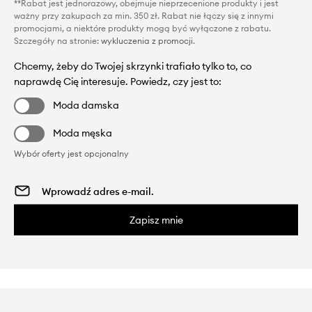
**Rabat jest jednorazowy, obejmuje nieprzecenione produkty i jest
ważny przy zakupach za min. 350 zł. Rabat nie łączy się z innymi
promocjami, a niektóre produkty mogą być wyłączone z rabatu.
Szczegóły na stronie:
wykluczenia z promocji
.
Chcemy, żeby do Twojej skrzynki trafiało tylko to, co
naprawdę Cię interesuje. Powiedz, czy jest to:
Moda damska
Moda męska
Wybór oferty jest opcjonalny
Zapisz mnie