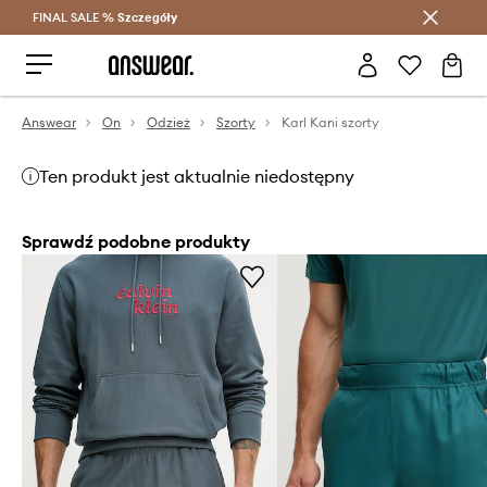
FINAL SALE %
Szczegóły
Oszczędzaj z Answear Club >
Answear
On
Odzież
Szorty
Karl Kani szorty
Ten produkt jest aktualnie niedostępny
Sprawdź podobne produkty