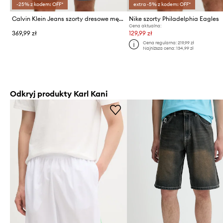
-25% z kodem: OFF*
extra -5% z kodem: OFF*
Calvin Klein Jeans szorty dresowe męskie z bawełną
Nike szorty Philadelphia Eagles
Cena aktualna:
369,99 zł
129,99 zł
Cena regularna:
219,99 zł
Najniższa cena:
134,99 zł
Odkryj produkty Karl Kani