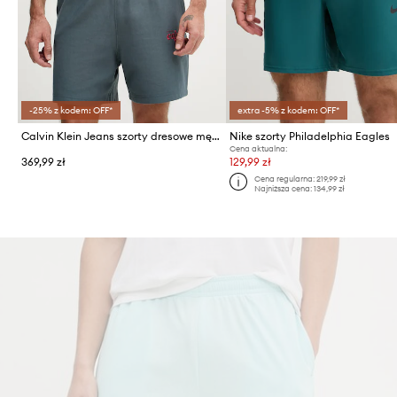
-25% z kodem: OFF*
extra -5% z kodem: OFF*
Calvin Klein Jeans szorty dresowe męskie z bawełną
Nike szorty Philadelphia Eagles
Cena aktualna:
369,99 zł
129,99 zł
Cena regularna:
219,99 zł
Najniższa cena:
134,99 zł