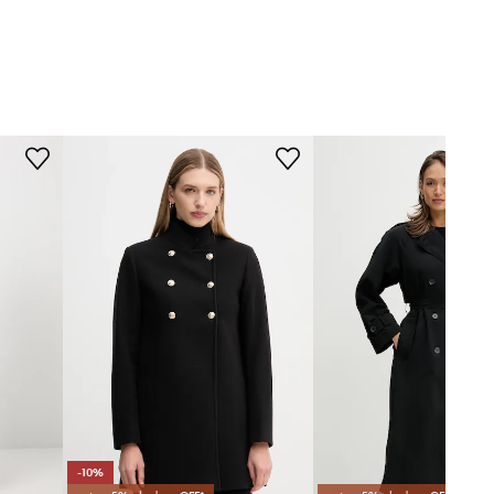
ak wypełnienia
WYMIARY
Modelka ze zdjęcia ma 177 cm
wzrostu i ma na sobie rozmiar S.
Rozmiarówka standardowa
A4W15056
Zalecamy wybór rozmiaru, jaki nosisz
zazwyczaj.
czarny
Rozmiary prezentowane w sklepie
zostały przeliczone na standardową,
europejską tabelę rozmiarową. Na
agerfeld Jeans
metce dostarczonego produktu
znajduje się oryginalne oznaczenie
producenta.
Tabela rozmiarów
-10%