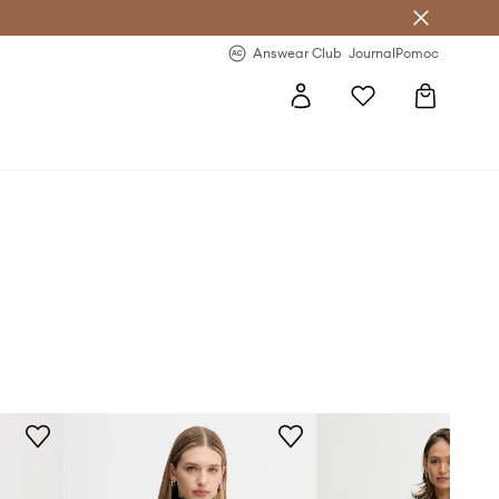
letter >
Regularne nowości >
Answear Club
Journal
Pomoc