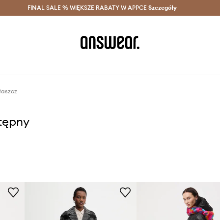
szczędzaj z Answear Club >
FINAL SALE % WIĘKSZE RABATY W APPCE
Dostawa nawet w 24h >
Szczegóły
News
łaszcz
stępny