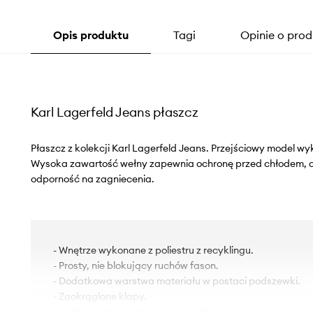
Opis produktu
Tagi
Opinie o prod
Karl Lagerfeld Jeans płaszcz
Płaszcz z kolekcji Karl Lagerfeld Jeans. Przejściowy model wy
Wysoka zawartość wełny zapewnia ochronę przed chłodem, a 
odporność na zagniecenia.
- Wnętrze wykonane z poliestru z recyklingu.
- Prosty, nie blokujący ruchów fason.
- Dodatkowa warstwa materiału w postaci podszewki.
- Zaokrąglone klapy.
- Jednorzędowe zapięcie na guziki.