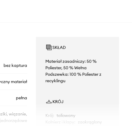
SKŁAD
Materiał zasadniczy: 50 %
bez kaptura
Poliester, 50 % Wełna
Podszewka: 100 % Poliester z
recyklingu
yczny materiał
pełna
KRÓJ
ziki, wiązanie,
Krój
:
taliowany
jednorzędowe
Kołnierz i klapy
:
zaokrąglony