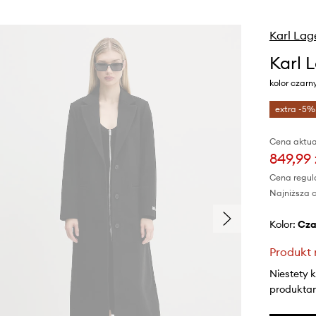
Karl Lag
Karl 
kolor czar
extra -5%
Cena aktua
849,99 
Cena regul
Najniższa c
Kolor:
cz
Produkt 
Niestety 
produktami