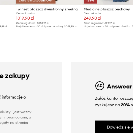
extra -5% z kodem: OFF*
-28%
Twinset płaszcz dwustronny z wełną
Medicine płaszcz puchowy
Cena aktualna:
Cena aktualna:
1019,90 zł
249,90 zł
Cena regularna:
2059,90 zł
Cena regularna:
629,90 zł
9,99 zł
Najniższa cena z 30 dni przed obniżką:
2059,90 zł
Najniższa cena z 30 dni przed obniżką:
3
ze zakupy
Answear
 informacje o
Załóż konto i oszc
zyskujesz do
20%
s
dukty i jest ważny
nnymi promocjami, a
góły na stronie:
Dowiedz się w