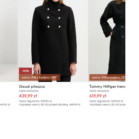
-10%
extra -5% z kodem: OFF*
extra -5% z kodem: OFF*
Gaudi płaszcz
Tommy Hilfiger trencz
Cena aktualna:
Cena aktualna:
439,99 zł
619,99 zł
Cena regularna:
999,90 zł
Cena regularna:
1299,90 zł
49,90 zł
Najniższa cena z 30 dni przed obniżką:
489,99 zł
Najniższa cena z 30 dni przed obniżką