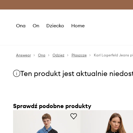
Premium Fashion Benefits >
O
Ona
On
Dziecko
Home
Answear
Ona
Odzież
Płaszcze
Karl Lagerfeld Jeans p
Ten produkt jest aktualnie niedo
Sprawdź podobne produkty