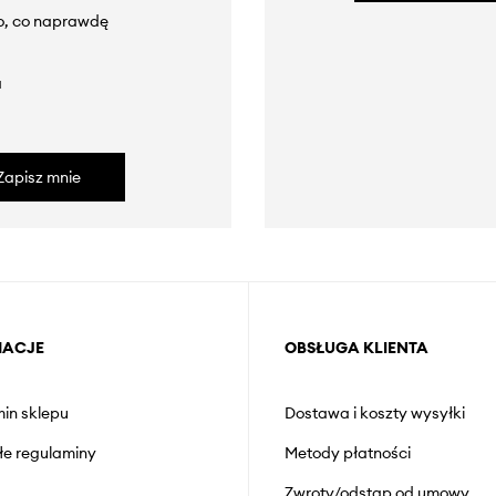
to, co naprawdę
a
Zapisz mnie
MACJE
OBSŁUGA KLIENTA
in sklepu
Dostawa i koszty wysyłki
łe regulaminy
Metody płatności
Zwroty/odstąp od umowy