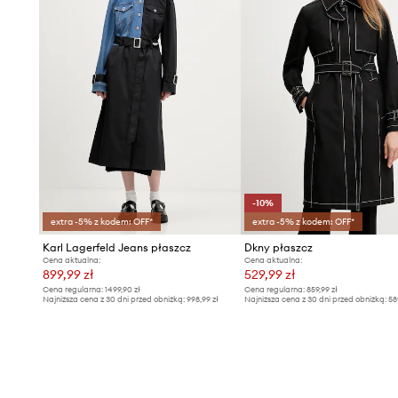
-10%
extra -5% z kodem: OFF*
extra -5% z kodem: OFF*
Karl Lagerfeld Jeans płaszcz
Dkny płaszcz
Cena aktualna:
Cena aktualna:
899,99 zł
529,99 zł
Cena regularna:
1499,90 zł
Cena regularna:
859,99 zł
Najniższa cena z 30 dni przed obniżką:
998,99 zł
Najniższa cena z 30 dni przed obniżką:
58