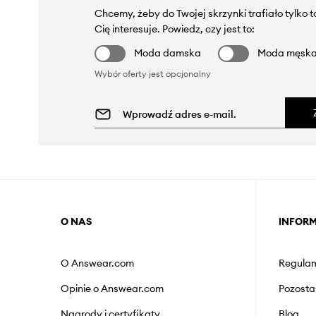
Chcemy, żeby do Twojej skrzynki trafiało tylko 
Cię interesuje. Powiedz, czy jest to:
Moda damska
Moda męsk
Wybór oferty jest opcjonalny
O NAS
INFOR
O Answear.com
Regulam
Opinie o Answear.com
Pozosta
Nagrody i certyfikaty
Blog