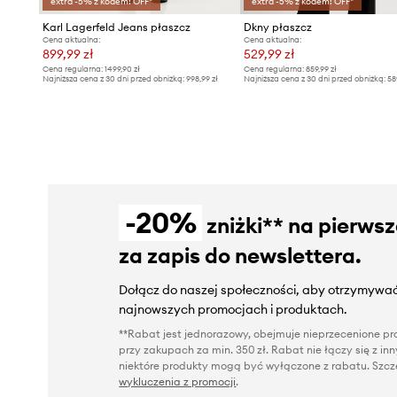
extra -5% z kodem: OFF*
extra -5% z kodem: OFF*
Karl Lagerfeld Jeans płaszcz
Dkny płaszcz
Cena aktualna:
Cena aktualna:
899,99 zł
529,99 zł
Cena regularna:
1499,90 zł
Cena regularna:
859,99 zł
Najniższa cena z 30 dni przed obniżką:
998,99 zł
Najniższa cena z 30 dni przed obniżką:
58
-20%
zniżki** na pierws
za zapis do newslettera.
Dołącz do naszej społeczności, aby otrzymywać
najnowszych promocjach i produktach.
**Rabat jest jednorazowy, obejmuje nieprzecenione pro
przy zakupach za min. 350 zł. Rabat nie łączy się z i
niektóre produkty mogą być wyłączone z rabatu. Szcze
wykluczenia z promocji
.