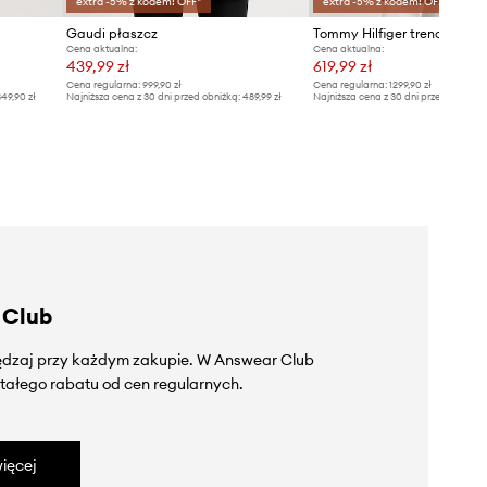
extra -5% z kodem: OFF*
extra -5% z kodem: OFF*
Gaudi płaszcz
Tommy Hilfiger trencz
Cena aktualna:
Cena aktualna:
439,99 zł
619,99 zł
Cena regularna:
999,90 zł
Cena regularna:
1299,90 zł
49,90 zł
Najniższa cena z 30 dni przed obniżką:
489,99 zł
Najniższa cena z 30 dni przed obniżką
 Club
zędzaj przy każdym zakupie. W Answear Club
tałego rabatu od cen regularnych.
ięcej