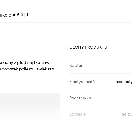
ukcie
5.0
1
CECHY PRODUKTU
konany z gładkiej tkaniny.
Kaptur
dodatek poliestru zwiększa
Elastyczność
nieelast
Podszewka
Zapięcie
na gu