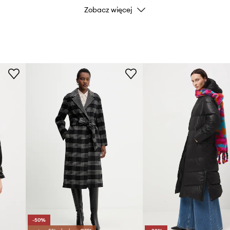
Wypełnienie
br
Zobacz więcej
reśla talię.
zpieczne przechowywanie
zania się oraz lepsze
DANE PRODUKTU
Kod producenta
Kolor
Marka
Karl L
Producent
ID Produktu
-50%