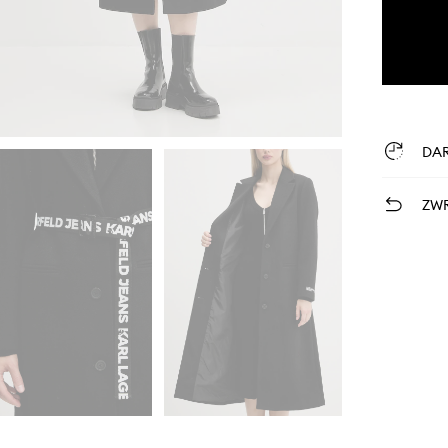
DA
ZWR