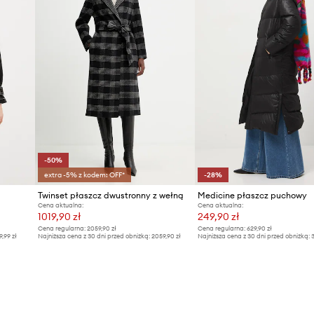
-50%
extra -5% z kodem: OFF*
-28%
Twinset płaszcz dwustronny z wełną
Medicine płaszcz puchowy
Cena aktualna:
Cena aktualna:
1019,90 zł
249,90 zł
Cena regularna:
2059,90 zł
Cena regularna:
629,90 zł
9,99 zł
Najniższa cena z 30 dni przed obniżką:
2059,90 zł
Najniższa cena z 30 dni przed obniżką:
3