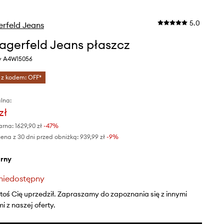
5.0
erfeld Jeans
Lagerfeld Jeans płaszcz
ny A4W15056
 z kodem: OFF*
lna:
zł
arna:
1629,90 zł
-47%
ena z 30 dni przed obniżką:
939,99 zł
 -9%
arny
niedostępny
ktoś Cię uprzedził. Zapraszamy do zapoznania się z innymi
 z naszej oferty.