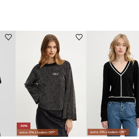
-50%
extra -5% z kodem: OFF*
extra -5% z kodem: OFF*