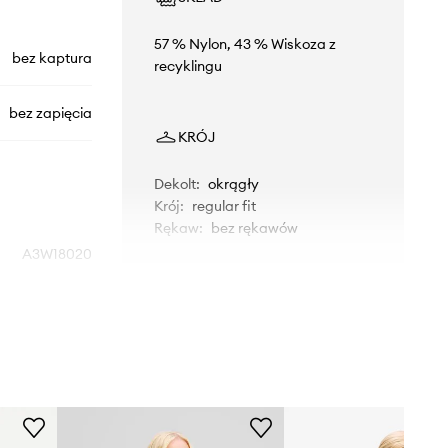
57 % Nylon, 43 % Wiskoza z
bez kaptura
recyklingu
bez zapięcia
KRÓJ
Dekolt
:
okrągły
Krój
:
regular fit
Rękaw
:
bez rękawów
A3W18020
WYMIARY
czarny
Rozmiarówka standardowa
Karl Lagerfeld
Zalecamy wybór rozmiaru, jaki nosisz
zazwyczaj.
Rozmiary prezentowane w sklepie
zostały przeliczone na standardową,