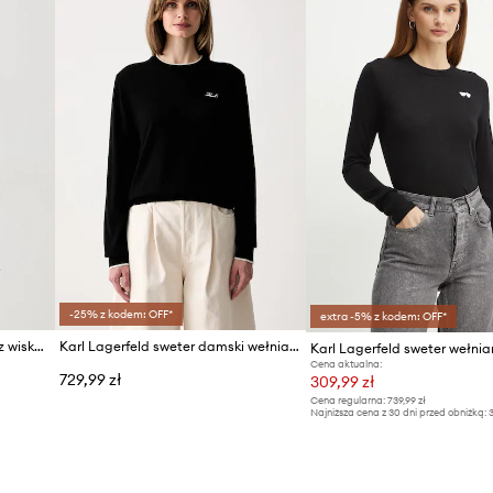
ID Produktu
-25% z kodem: OFF*
extra -5% z kodem: OFF*
Karl Lagerfeld sweter damski z wiskozą
Karl Lagerfeld sweter damski wełniany
Karl Lagerfeld sweter wełnia
Cena aktualna:
729,99 zł
309,99 zł
Cena regularna:
739,99 zł
Najniższa cena z 30 dni przed obniżką:
3