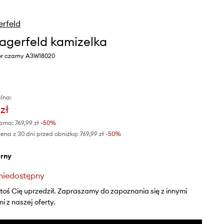
erfeld
Lagerfeld kamizelka
or czarny A3W18020
lna:
zł
arna:
769,99 zł
-50%
ena z 30 dni przed obniżką:
769,99 zł
 -50%
arny
niedostępny
ktoś Cię uprzedził. Zapraszamy do zapoznania się z innymi
 z naszej oferty.