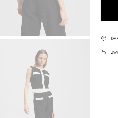
DA
ZWR