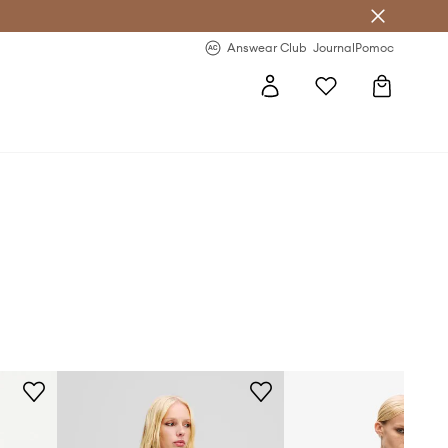
letter >
Regularne nowości >
Answear Club
Journal
Pomoc