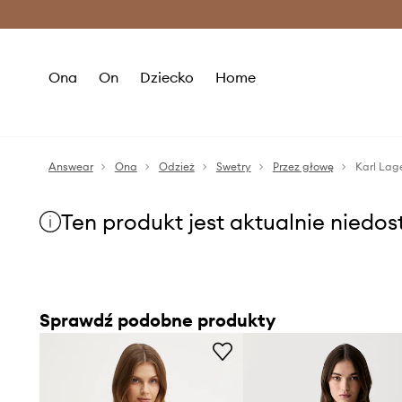
Premium Fashion Benefits >
O
Ona
On
Dziecko
Home
Answear
Ona
Odzież
Swetry
Przez głowę
Karl Lag
Ten produkt jest aktualnie niedo
Sprawdź podobne produkty