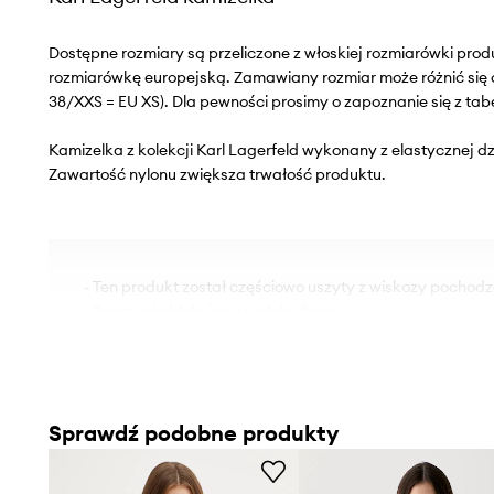
Dostępne rozmiary są przeliczone z włoskiej rozmiarówki pr
rozmiarówkę europejską. Zamawiany rozmiar może różnić się 
38/XXS = EU XS). Dla pewności prosimy o zapoznanie się z tab
Kamizelka z kolekcji Karl Lagerfeld wykonany z elastycznej dz
Zawartość nylonu zwiększa trwałość produktu.
- Ten produkt został częściowo uszyty z wiskozy pochodzą
- Prosty, nie blokujący ruchów fason.
- Okrągły, prążkowany dekolt.
- Model bez rękawów.
- Imitacja kieszeni na piersi.
Sprawdź podobne produkty