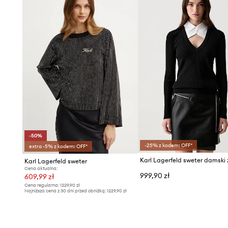
-50%
-25% z kodem: OFF*
extra -5% z kodem: OFF*
Karl Lagerfeld sweter
Cena aktualna:
999,90 zł
609,99 zł
Cena regularna:
1229,90 zł
Najniższa cena z 30 dni przed obniżką:
1229,90 zł