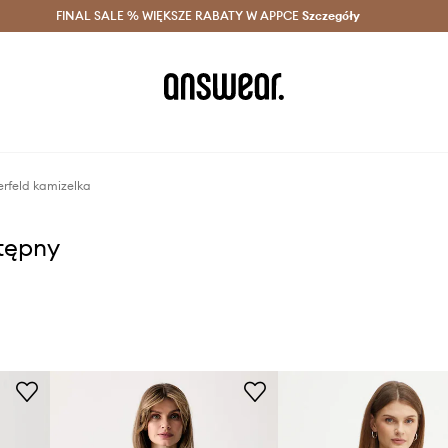
szczędzaj z Answear Club >
FINAL SALE % WIĘKSZE RABATY W APPCE
Dostawa nawet w 24h >
Szczegóły
News
erfeld kamizelka
stępny