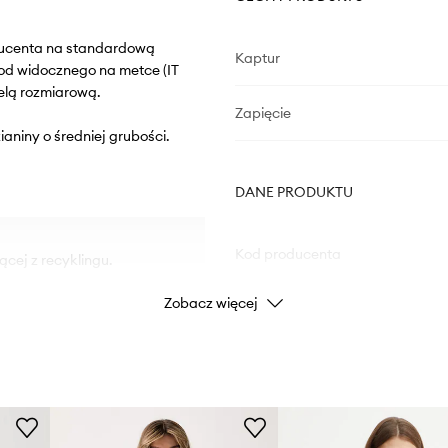
oducenta na standardową
Kaptur
od widocznego na metce (IT
elą rozmiarową.
Zapięcie
ianiny o średniej grubości.
DANE PRODUKTU
Kod producenta
cej z recyklingu.
Zobacz więcej
Kolor
Marka
Producent