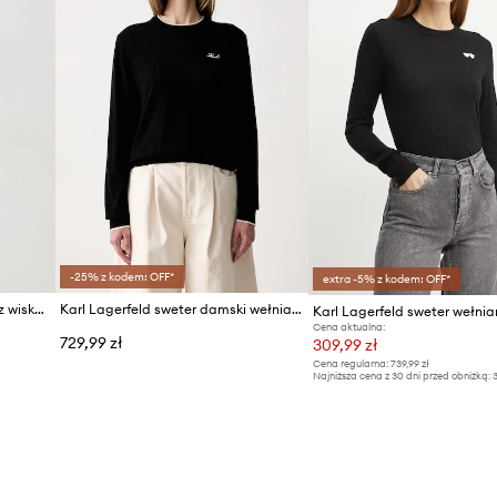
-25% z kodem: OFF*
extra -5% z kodem: OFF*
Karl Lagerfeld sweter damski z wiskozą
Karl Lagerfeld sweter damski wełniany
Karl Lagerfeld sweter wełnia
Cena aktualna:
729,99 zł
309,99 zł
Cena regularna:
739,99 zł
Najniższa cena z 30 dni przed obniżką:
3