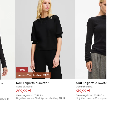
europejską tabelę rozmiarową. Na
metce dostarczonego produktu
znajduje się oryginalne oznaczenie
producenta.
Tabela rozmiarów
-50%
extra -5% z kodem: OFF*
Karl Lagerfeld sweter
Karl Lagerfeld sweter kasz
ny
Cena aktualna:
Cena aktualna:
359,99 zł
619,99 zł
Cena regularna:
719,99 zł
Cena regularna:
1399,90 zł
Najniższa cena z 30 dni przed obniżką:
719,99 zł
Najniższa cena z 30 dni przed obniżką
24,99 zł