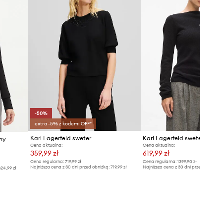
-50%
extra -5% z kodem: OFF*
Karl Lagerfeld sweter
Karl Lagerfeld sweter kasz
ny
Cena aktualna:
Cena aktualna:
359,99 zł
619,99 zł
Cena regularna:
719,99 zł
Cena regularna:
1399,90 zł
Najniższa cena z 30 dni przed obniżką:
719,99 zł
Najniższa cena z 30 dni przed obniżką
24,99 zł