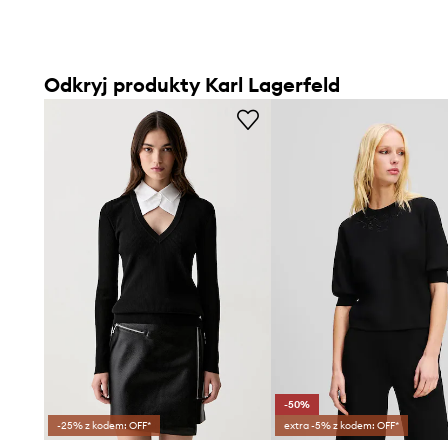
Odkryj produkty Karl Lagerfeld
-50%
-25% z kodem: OFF*
extra -5% z kodem: OFF*