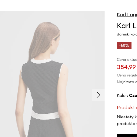
Karl Lag
Karl 
damski kol
-50%
Cena aktua
384,99 
Cena regul
Najniższa c
Kolor:
cz
Produkt 
Niestety 
produktami