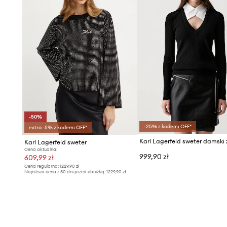
-50%
-25% z kodem: OFF*
extra -5% z kodem: OFF*
Karl Lagerfeld sweter
Cena aktualna:
999,90 zł
609,99 zł
Cena regularna:
1229,90 zł
Najniższa cena z 30 dni przed obniżką:
1229,90 zł