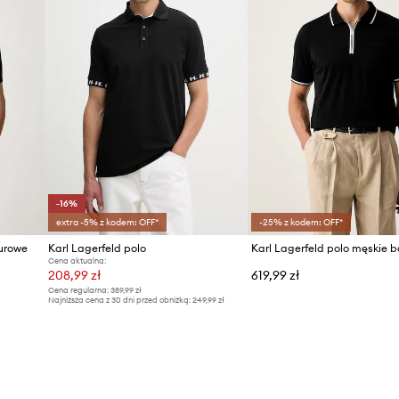
-16%
extra -5% z kodem: OFF*
-25% z kodem: OFF*
żurowe
Karl Lagerfeld polo
Cena aktualna:
208,99 zł
619,99 zł
Cena regularna:
389,99 zł
Najniższa cena z 30 dni przed obniżką:
249,99 zł