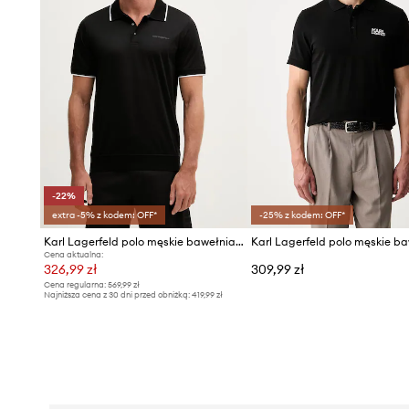
-22%
extra -5% z kodem: OFF*
-25% z kodem: OFF*
Karl Lagerfeld polo męskie bawełniane
Cena aktualna:
326,99 zł
309,99 zł
Cena regularna:
569,99 zł
Najniższa cena z 30 dni przed obniżką:
419,99 zł