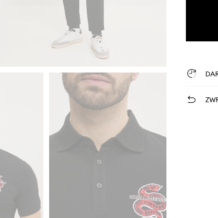
DA
ZWR