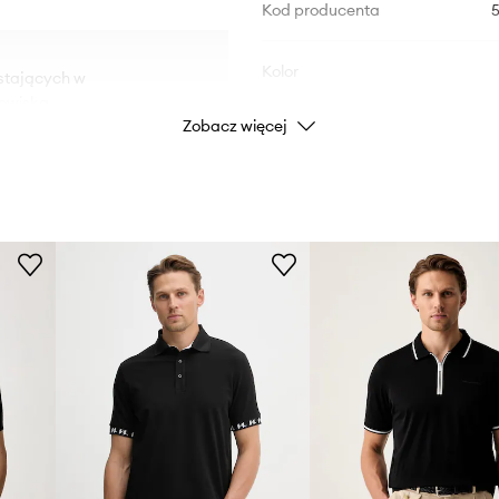
Kod producenta
Kolor
wstających w
owiska.
Zobacz więcej
Marka
Producent
oraz swobodne ubieranie i
ID Produktu