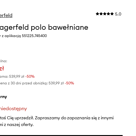
5.0
erfeld
Lagerfeld polo bawełniane
y z aplikacją 551225.745400
lna:
zł
arna:
539,99 zł
-50%
ena z 30 dni przed obniżką:
539,99 zł
 -50%
arny
niedostępny
ktoś Cię uprzedził. Zapraszamy do zapoznania się z innymi
 z naszej oferty.