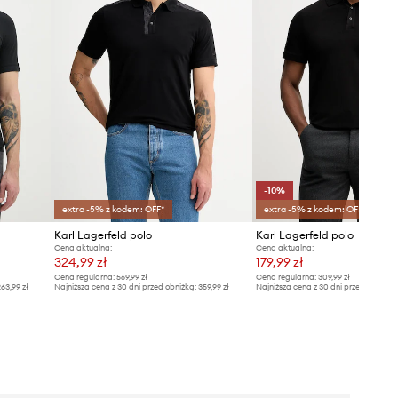
-10%
extra -5% z kodem: OFF*
extra -5% z kodem: OFF*
Karl Lagerfeld polo
Karl Lagerfeld polo
Cena aktualna:
Cena aktualna:
324,99 zł
179,99 zł
Cena regularna:
569,99 zł
Cena regularna:
309,99 zł
63,99 zł
Najniższa cena z 30 dni przed obniżką:
359,99 zł
Najniższa cena z 30 dni przed obniżką