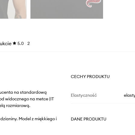
ukcie
5.0
2
CECHY PRODUKTU
oducenta na standardową
Elastyczność
elast
od widocznego na metce (IT
elą rozmiarową.
 dzianiny. Model z miękkiego i
DANE PRODUKTU