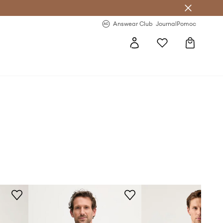
letter >
Regularne nowości >
Answear Club
Journal
Pomoc