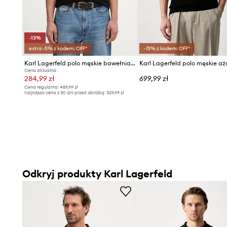
-13%
extra -5% z kodem: OFF*
-15% z kodem: OFF*
Karl Lagerfeld polo męskie bawełniane z elastanem
Karl Lagerfeld polo męskie a
Cena aktualna:
284,99 zł
699,99 zł
Cena regularna:
489,99 zł
Najniższa cena z 30 dni przed obniżką:
329,99 zł
Odkryj produkty Karl Lagerfeld