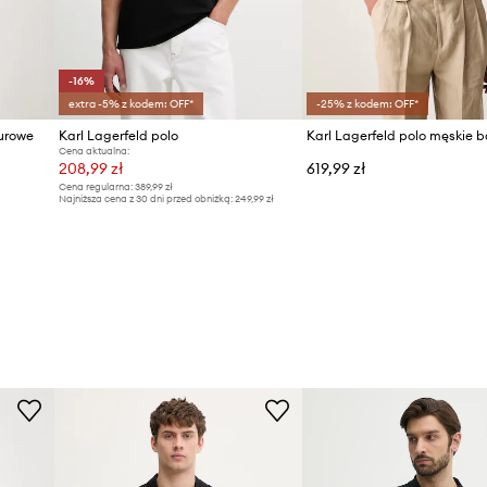
-16%
extra -5% z kodem: OFF*
-25% z kodem: OFF*
żurowe
Karl Lagerfeld polo
Cena aktualna:
208,99 zł
619,99 zł
Cena regularna:
389,99 zł
Najniższa cena z 30 dni przed obniżką:
249,99 zł