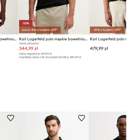
-10%
extra -5% z kodem: OFF*
-15% z kodem: OFF*
Karl Lagerfeld polo męskie bawełniane
Karl Lagerfeld polo męskie bawełniane
Cena aktualna:
344,99 zł
479,99 zł
Cena regularna:
599,99 zł
Najniższa cena z 30 dni przed obniżką:
384,99 zł