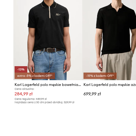
-13%
extra -5% z kodem: OFF*
-15% z kodem: OFF*
Karl Lagerfeld polo męskie bawełniane z elastanem
Karl Lagerfeld polo męskie a
Cena aktualna:
284,99 zł
699,99 zł
Cena regularna:
489,99 zł
Najniższa cena z 30 dni przed obniżką:
329,99 zł