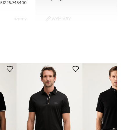
551225.745400
czarny
WYMIARY
Model ze zdjęcia ma 184 cm
Karl Lagerfeld
wzrostu i ma na sobie rozmiar M.
Rozmiarówka standardowa
Zalecamy wybór rozmiaru, jaki nosisz
zazwyczaj.
Tabela rozmiarów