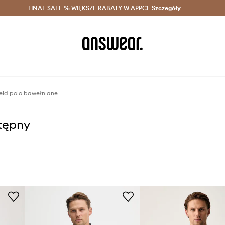
szczędzaj z Answear Club >
FINAL SALE % WIĘKSZE RABATY W APPCE
Dostawa nawet w 24h >
Szczegóły
News
feld polo bawełniane
stępny