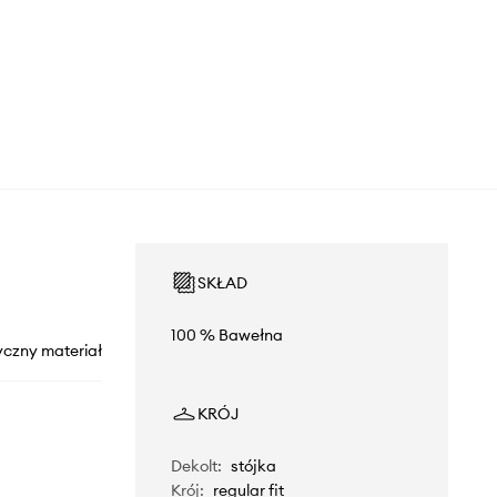
SKŁAD
100 % Bawełna
yczny materiał
KRÓJ
Dekolt
:
stójka
Krój
:
regular fit