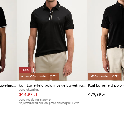
-10%
extra -5% z kodem: OFF*
-15% z kodem: OFF*
Karl Lagerfeld polo męskie bawełniane
Karl Lagerfeld polo męskie bawełniane
Cena aktualna:
344,99 zł
479,99 zł
Cena regularna:
599,99 zł
Najniższa cena z 30 dni przed obniżką:
384,99 zł