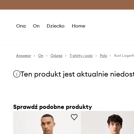
Premium Fashion Benefits >
O
Ona
On
Dziecko
Home
Answear
On
Odzież
T-shirty i polo
Polo
Karl Lager
Ten produkt jest aktualnie niedo
Sprawdź podobne produkty