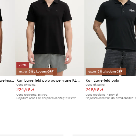
-10%
extra -5% z kodem: OFF*
extra -5% z kodem: OFF*
Karl Lagerfeld polo męskie bawełniane z elastanem
Karl Lagerfeld polo bawełniane KL METAL
Karl Lagerfeld polo
Cena aktualna:
Cena aktualna:
224,99 zł
249,99 zł
Cena regularna:
389,99 zł
Cena regularna:
439,99 zł
Najniższa cena z 30 dni przed obniżką:
249,99 zł
Najniższa cena z 30 dni przed obniżką:
2