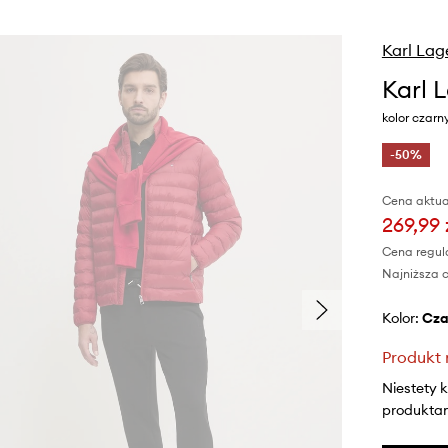
Karl Lag
Karl 
kolor czarn
-50%
Cena aktua
269,99 
Cena regul
Najniższa c
Kolor:
cz
Produkt 
Niestety 
produktami