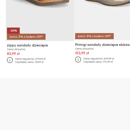
-30%
extra -5% z kodem: OFF*
extra -5% z kodem: OFF*
Primigi sandały dziecięce skórz
zippy sandały dziecięce
Cena aktualna:
Cena aktualna:
153,99 zł
83,99 zł
Cena regularna:
249,99 zł
Cena regularna:
279,99 zł
Najniższa cena:
170,99 zł
Najniższa cena:
119,99 zł