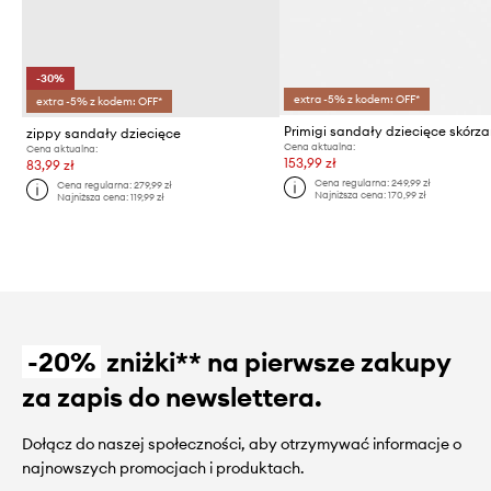
-30%
extra -5% z kodem: OFF*
extra -5% z kodem: OFF*
Primigi sandały dziecięce skórz
zippy sandały dziecięce
Cena aktualna:
Cena aktualna:
153,99 zł
83,99 zł
Cena regularna:
249,99 zł
Cena regularna:
279,99 zł
Najniższa cena:
170,99 zł
Najniższa cena:
119,99 zł
-20%
zniżki** na pierwsze zakupy
za zapis do newslettera.
Dołącz do naszej społeczności, aby otrzymywać informacje o
najnowszych promocjach i produktach.