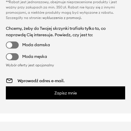
**Rabat jest jednorazowy, obejmuje nieprzecenione produkty i jest
ważny przy zakupach za min. 350 zł. Rabat nie łączy się z innymi
promocjami, a niektóre produkty mogą być wyłączone z rabatu.
Szczegóły na stronie:
wykluczenia z promocji
.
Chcemy, żeby do Twojej skrzynki trafiało tylko to, co
naprawdę Cię interesuje. Powiedz, czy jest to:
Moda damska
Moda męska
Wybór oferty jest opcjonalny
Zapisz mnie