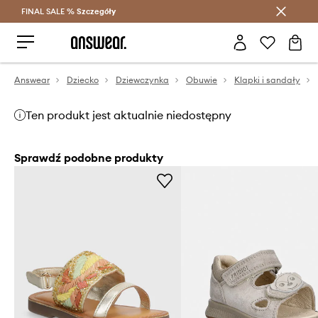
FINAL SALE %
Szczegóły
Oszczędzaj z Answear Club >
Answear
Dziecko
Dziewczynka
Obuwie
Klapki i sandały
Ten produkt jest aktualnie niedostępny
Sprawdź podobne produkty