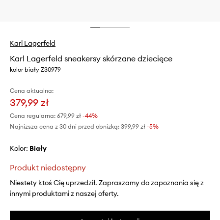
Karl Lagerfeld
Karl Lagerfeld sneakersy skórzane dziecięce
kolor biały Z30979
Cena aktualna:
379,99 zł
Cena regularna:
679,99 zł
-44%
Najniższa cena z 30 dni przed obniżką:
399,99 zł
 -5%
Kolor:
biały
Produkt niedostępny
Niestety ktoś Cię uprzedził. Zapraszamy do zapoznania się z
innymi produktami z naszej oferty.