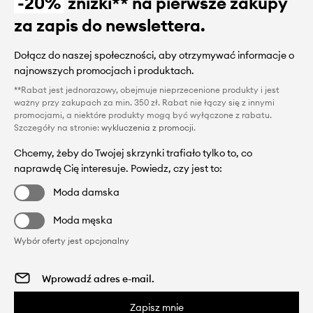
-20%
zniżki** na pierwsze zakupy
za zapis do newslettera.
Dołącz do naszej społeczności, aby otrzymywać informacje o
najnowszych promocjach i produktach.
**Rabat jest jednorazowy, obejmuje nieprzecenione produkty i jest
ważny przy zakupach za min. 350 zł. Rabat nie łączy się z innymi
promocjami, a niektóre produkty mogą być wyłączone z rabatu.
Szczegóły na stronie:
wykluczenia z promocji
.
Chcemy, żeby do Twojej skrzynki trafiało tylko to, co
naprawdę Cię interesuje. Powiedz, czy jest to:
Moda damska
Moda męska
Wybór oferty jest opcjonalny
Zapisz mnie