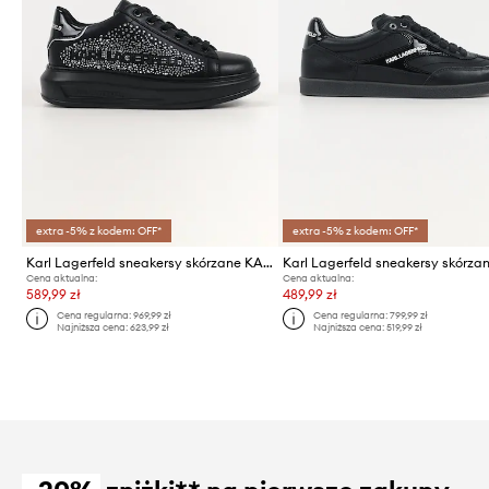
extra -5% z kodem: OFF*
extra -5% z kodem: OFF*
Karl Lagerfeld sneakersy skórzane KAPRI
Cena aktualna:
Cena aktualna:
589,99 zł
489,99 zł
Cena regularna:
969,99 zł
Cena regularna:
799,99 zł
Najniższa cena:
623,99 zł
Najniższa cena:
519,99 zł