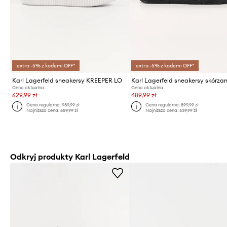
extra -5% z kodem: OFF*
extra -5% z kodem: OFF*
Karl Lagerfeld sneakersy KREEPER LO
Cena aktualna:
Cena aktualna:
629,99 zł
489,99 zł
Cena regularna:
989,99 zł
Cena regularna:
899,99 zł
Najniższa cena:
659,99 zł
Najniższa cena:
539,99 zł
Odkryj produkty Karl Lagerfeld