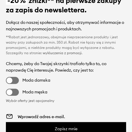
-20%
zniżki** na pierwsze zakupy
za zapis do newslettera.
Dołącz do naszej społeczności, aby otrzymywać informacje o
najnowszych promocjach i produktach.
**Rabat jest jednorazowy, obejmuje nieprzecenione produkty i jest
ważny przy zakupach za min. 350 zł. Rabat nie łączy się z innymi
promocjami, a niektóre produkty mogą być wyłączone z rabatu.
Szczegóły na stronie:
wykluczenia z promocji
.
Chcemy, żeby do Twojej skrzynki trafiało tylko to, co
naprawdę Cię interesuje. Powiedz, czy jest to:
Moda damska
Moda męska
Wybór oferty jest opcjonalny
Zapisz mnie