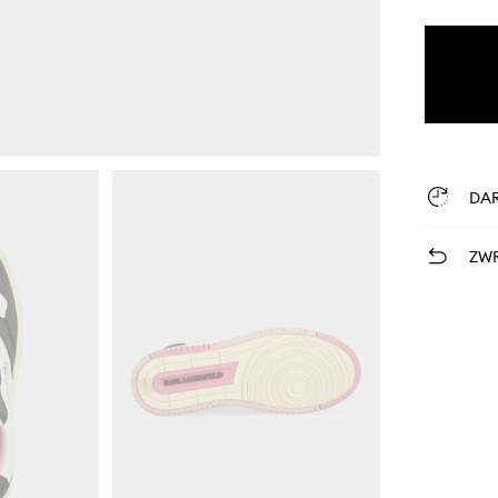
DA
ZWR