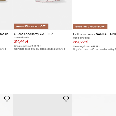
extra -5% z kodem: OFF*
extra -5% z kodem: OFF*
mskie
Guess sneakersy CARRLI7
Hoff sneakersy SANTA BAR
Cena aktualna:
Cena aktualna:
319,99 zł
284,99 zł
Cena regularna:
549,99 zł
Cena regularna:
499,99 zł
9,99 zł
Najniższa cena z 30 dni przed obniżką:
334,99 zł
Najniższa cena z 30 dni przed obniżką:
2