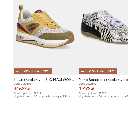
extra -5% z kodem: OFF*
extra -5% z kodem: OFF*
Liu Jo sneakersy LIU JO MAXI WONDER 97
Puma Speedcat sneakersy da
Cena aktualna:
Cena aktualna:
449,99 zł
419,99 zł
Cena regularna:
729,99 zł
Cena regularna:
559,99 zł
Najniższa cena z 30 dni przed obniżką:
469,99 zł
Najniższa cena z 30 dni przed obniżką:
43