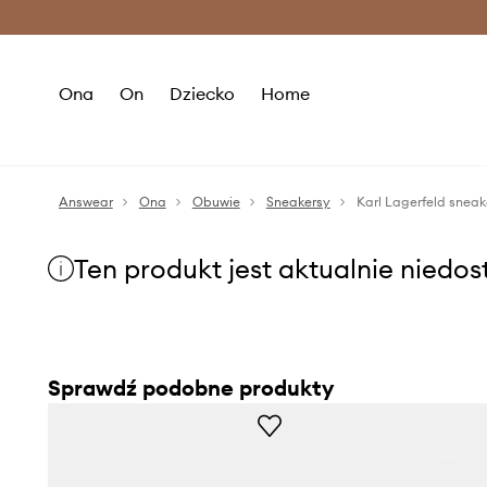
Premium Fashion Benefits >
O
Ona
On
Dziecko
Home
Answear
Ona
Obuwie
Sneakersy
Karl Lagerfeld snea
Ten produkt jest aktualnie niedo
Sprawdź podobne produkty