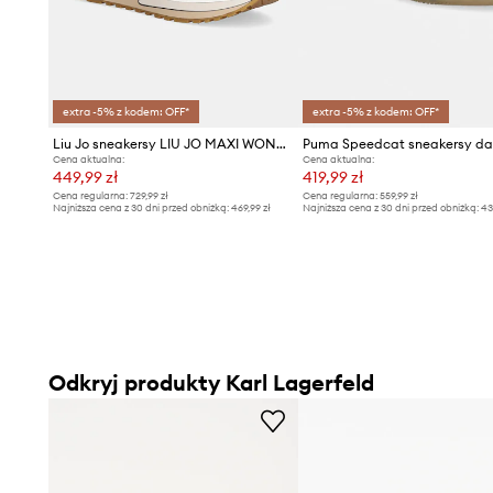
extra -5% z kodem: OFF*
extra -5% z kodem: OFF*
Liu Jo sneakersy LIU JO MAXI WONDER 97
Puma Speedcat sneakersy da
Cena aktualna:
Cena aktualna:
449,99 zł
419,99 zł
Cena regularna:
729,99 zł
Cena regularna:
559,99 zł
Najniższa cena z 30 dni przed obniżką:
469,99 zł
Najniższa cena z 30 dni przed obniżką:
43
Odkryj produkty Karl Lagerfeld