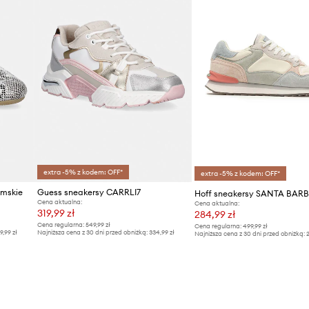
extra -5% z kodem: OFF*
extra -5% z kodem: OFF*
mskie
Guess sneakersy CARRLI7
Hoff sneakersy SANTA BAR
Cena aktualna:
Cena aktualna:
319,99 zł
284,99 zł
Cena regularna:
549,99 zł
Cena regularna:
499,99 zł
9,99 zł
Najniższa cena z 30 dni przed obniżką:
334,99 zł
Najniższa cena z 30 dni przed obniżką:
2