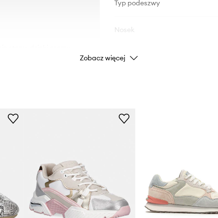
Typ podeszwy
Nosek
ie stopy, dzięki czemu
Zobacz więcej
DANE PRODUKTU
Kod producenta
Kolor
Marka
Producent
ID Produktu