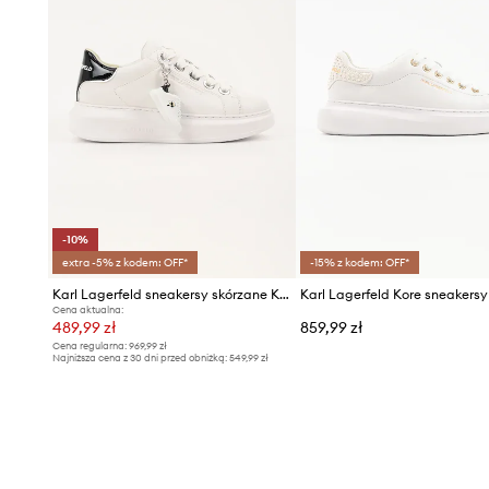
-10%
extra -5% z kodem: OFF*
-15% z kodem: OFF*
Karl Lagerfeld sneakersy skórzane KAPRI
Cena aktualna:
489,99 zł
859,99 zł
Cena regularna:
969,99 zł
Najniższa cena z 30 dni przed obniżką:
549,99 zł