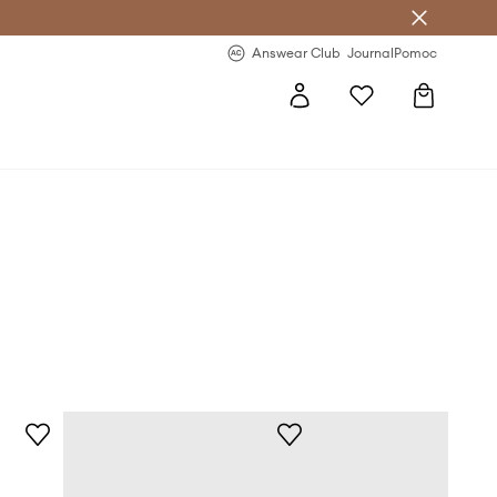
letter >
Regularne nowości >
Answear Club
Journal
Pomoc