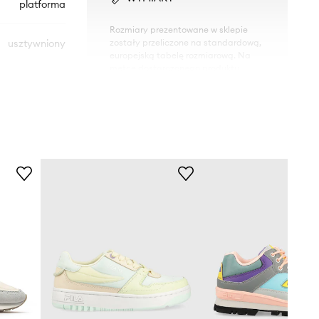
platforma
Rozmiary prezentowane w sklepie
usztywniony
zostały przeliczone na standardową,
europejską tabelę rozmiarową. Na
metce dostarczonego produktu
znajduje się oryginalne oznaczenie
producenta.
Tabela rozmiarów
KL63020.001
multicolor
Karl Lagerfeld