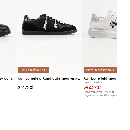
-15% z kodem: OFF*
extra -5% z kodem: OFF*
Karl Lagerfeld Kapri sneakersy damskie skórzane
Karl Lagerfeld Kandidate sneakersy damskie skórzane
Cena aktualna:
819,99 zł
542,99 zł
Cena regularna:
899,99 zł
Najniższa cena z 30 dni przed obniżką