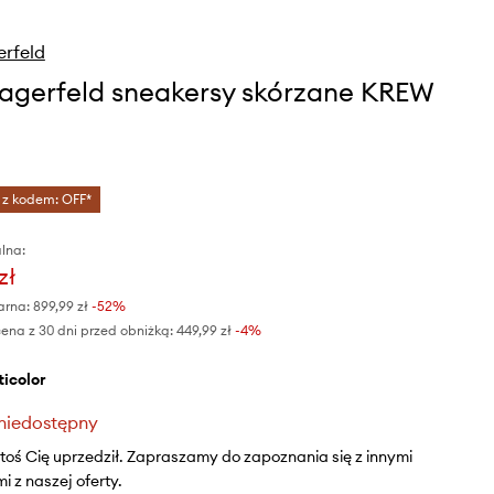
erfeld
Lagerfeld sneakersy skórzane KREW
 z kodem: OFF*
lna:
zł
arna:
899,99 zł
-52%
ena z 30 dni przed obniżką:
449,99 zł
 -4%
lticolor
niedostępny
ktoś Cię uprzedził. Zapraszamy do zapoznania się z innymi
 z naszej oferty.