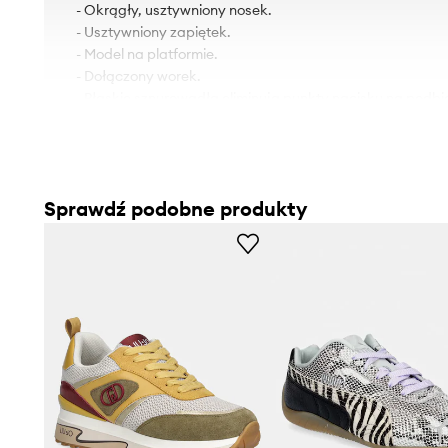
- Okrągły, usztywniony nosek.
- Usztywniony zapiętek.
- Model na platformie.
- Dołączony worek.
- Płaskie sznurowadła eliminują punkty nacisku na podbic
zapewniają dobre dopasowanie oraz komfort noszenia.
- Wysokość platformy: 3,5 cm.
- Długość wkładki wynosi: 23 cm.
- Wymiary podane dla rozmiaru: 37.
Sprawdź podobne produkty