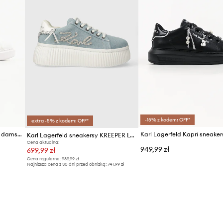
-15% z kodem: OFF*
extra -5% z kodem: OFF*
Karl Lagerfeld Kore sneakersy damskie skórzane
Karl Lagerfeld sneakersy KREEPER LO
Cena aktualna:
949,99 zł
699,99 zł
Cena regularna:
989,99 zł
Najniższa cena z 30 dni przed obniżką:
741,99 zł