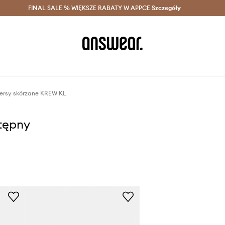
szczędzaj z Answear Club >
FINAL SALE % WIĘKSZE RABATY W APPCE
Dostawa nawet w 24h >
Szczegóły
News
kersy skórzane KREW KL
stępny