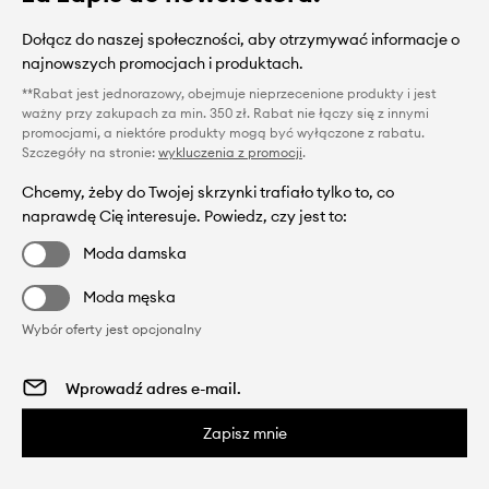
Dołącz do naszej społeczności, aby otrzymywać informacje o
najnowszych promocjach i produktach.
**Rabat jest jednorazowy, obejmuje nieprzecenione produkty i jest
ważny przy zakupach za min. 350 zł. Rabat nie łączy się z innymi
promocjami, a niektóre produkty mogą być wyłączone z rabatu.
Szczegóły na stronie:
wykluczenia z promocji
.
Chcemy, żeby do Twojej skrzynki trafiało tylko to, co
naprawdę Cię interesuje. Powiedz, czy jest to:
Moda damska
Moda męska
Wybór oferty jest opcjonalny
Zapisz mnie