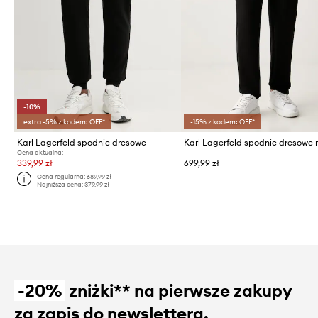
-10%
extra -5% z kodem: OFF*
-15% z kodem: OFF*
Karl Lagerfeld spodnie dresowe
Cena aktualna:
339,99 zł
699,99 zł
Cena regularna:
689,99 zł
Najniższa cena:
379,99 zł
-20%
zniżki** na pierwsze zakupy
za zapis do newslettera.