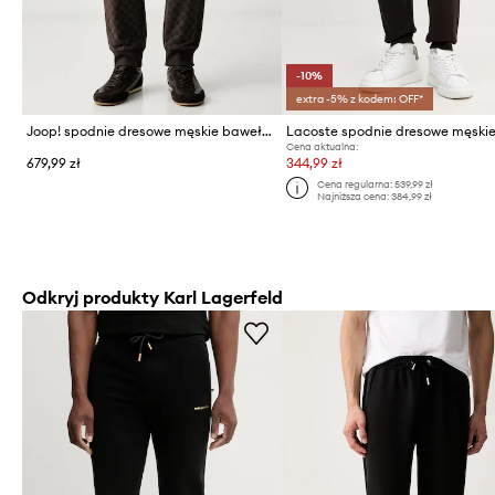
-10%
extra -5% z kodem: OFF*
Joop! spodnie dresowe męskie bawełniane z elastanem
Cena aktualna:
679,99 zł
344,99 zł
Cena regularna:
539,99 zł
Najniższa cena:
384,99 zł
Odkryj produkty Karl Lagerfeld