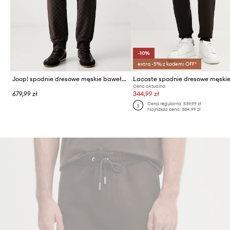
-10%
extra -5% z kodem: OFF*
Joop! spodnie dresowe męskie bawełniane z elastanem
Cena aktualna:
679,99 zł
344,99 zł
Cena regularna:
539,99 zł
Najniższa cena:
384,99 zł