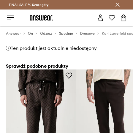
FINAL SALE %
Szczegóły
Oszczędzaj z Answear Club >
Answear
On
Odzież
Spodnie
Dresowe
Karl Lagerfeld sp
Ten produkt jest aktualnie niedostępny
Sprawdź podobne produkty