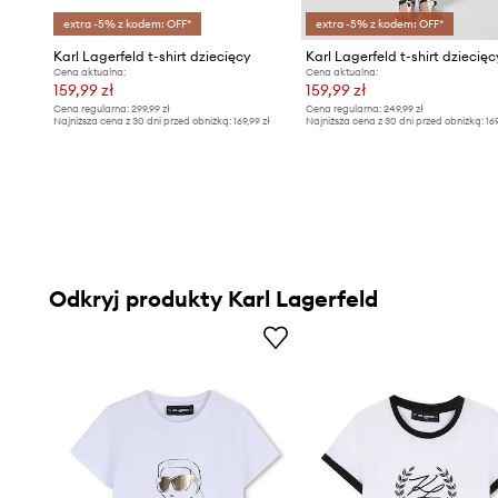
extra -5% z kodem: OFF*
extra -5% z kodem: OFF*
Karl Lagerfeld t-shirt dziecięcy
Karl Lagerfeld t-shirt dziecięc
Cena aktualna:
Cena aktualna:
159,99 zł
159,99 zł
Cena regularna:
299,99 zł
Cena regularna:
249,99 zł
Najniższa cena z 30 dni przed obniżką:
169,99 zł
Najniższa cena z 30 dni przed obniżką:
16
Odkryj produkty Karl Lagerfeld