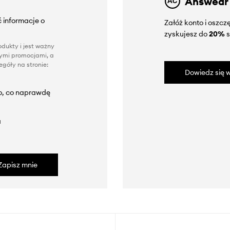
Answear
 informacje o
Załóż konto i oszc
zyskujesz do
20%
s
dukty i jest ważny
nnymi promocjami, a
góły na stronie:
Dowiedz się w
to, co naprawdę
a
Zapisz mnie