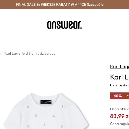
szczędzaj z Answear Club >
FINAL SALE % WIĘKSZE RABATY W APPCE
Dostawa nawet w 24h >
Szczegóły
News
Karl Lagerfeld t-shirt dziecięcy
Karl Lag
Karl L
kolor biały
-40%
e
Cena aktua
83,99 z
Cena regul