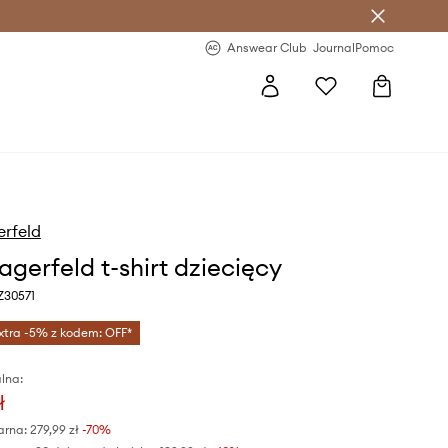
letter >
Regularne nowości >
Answear Club
Journal
Pomoc
erfeld
agerfeld t-shirt dziecięcy
 Z30571
xtra -5% z kodem: OFF*
lna:
ł
arna:
279,99 zł
-70%