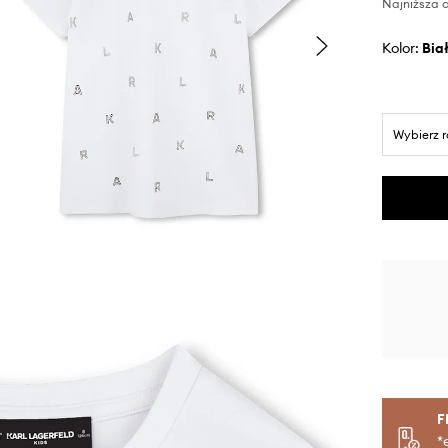
Najniższa c
Kolor:
bia
Wybierz 
F
*