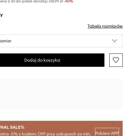
ena z 30 dni przed obniżką:
139,99 zł
 -40%
ły
Tabela rozmiarów
rozmiar
Dodaj do koszyka
INAL SALE%
Pobierz APP
extra -5% z kodem: OFF przy zakupach za min.