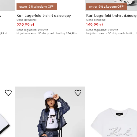
extra -5% z kodem: OFF*
extra -5% z kodem: OFF*
y
Karl Lagerfeld t-shirt dziecięcy
Karl Lagerfeld t-shirt dzieci
Cena aktualna:
Cena aktualna:
229,99 zł
169,99 zł
Cena regularna:
299,99 zł
Cena regularna:
249,99 zł
9,99 zł
Najniższa cena z 30 dni przed obniżką:
254,99 zł
Najniższa cena z 30 dni przed obniżką:
1