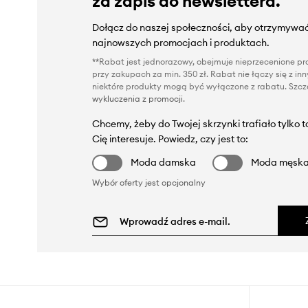
za zapis do newslettera.
Dołącz do naszej społeczności, aby otrzymywać
najnowszych promocjach i produktach.
**Rabat jest jednorazowy, obejmuje nieprzecenione pro
przy zakupach za min. 350 zł. Rabat nie łączy się z i
niektóre produkty mogą być wyłączone z rabatu. Szcze
wykluczenia z promocji
.
Chcemy, żeby do Twojej skrzynki trafiało tylko 
Cię interesuje. Powiedz, czy jest to:
Moda damska
Moda męsk
Wybór oferty jest opcjonalny