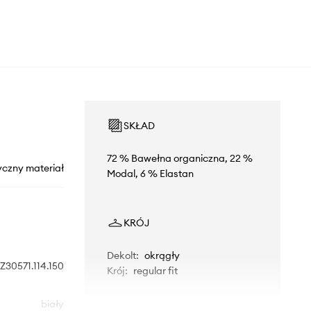
SKŁAD
72 % Bawełna organiczna, 22 %
yczny materiał
Modal, 6 % Elastan
KRÓJ
Dekolt
:
okrągły
Z30571.114.150
Krój
:
regular fit
biały