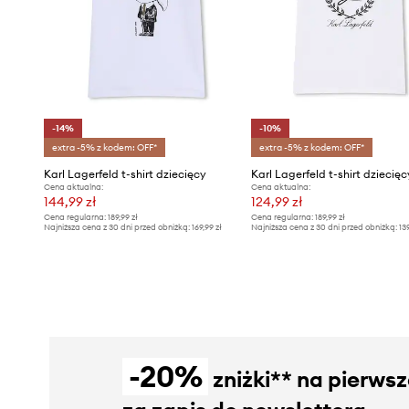
-14%
-10%
extra -5% z kodem: OFF*
extra -5% z kodem: OFF*
Karl Lagerfeld t-shirt dziecięcy
Karl Lagerfeld t-shirt dziecięc
Cena aktualna:
Cena aktualna:
144,99 zł
124,99 zł
Cena regularna:
189,99 zł
Cena regularna:
189,99 zł
Najniższa cena z 30 dni przed obniżką:
169,99 zł
Najniższa cena z 30 dni przed obniżką:
13
-20%
zniżki** na pierws