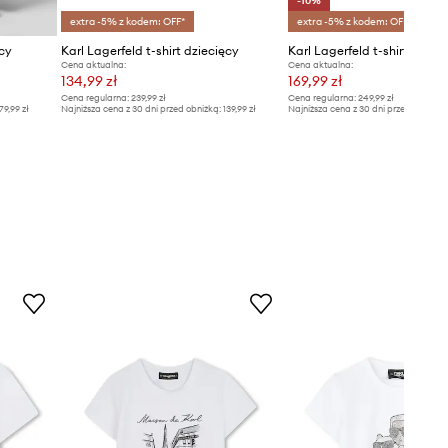
-10%
extra -5% z kodem: OFF*
extra -5% z kodem: OFF*
ęcy
Karl Lagerfeld t-shirt dziecięcy
Karl Lagerfeld t-shirt dziec
Cena aktualna:
Cena aktualna:
134,99 zł
169,99 zł
Cena regularna:
239,99 zł
Cena regularna:
249,99 zł
79,99 zł
Najniższa cena z 30 dni przed obniżką:
139,99 zł
Najniższa cena z 30 dni przed obniżką