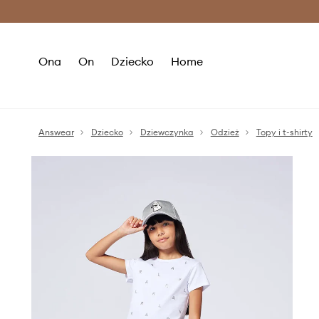
Premium Fashion Benefits >
O
Ona
On
Dziecko
Home
Answear
Dziecko
Dziewczynka
Odzież
Topy i t-shirty