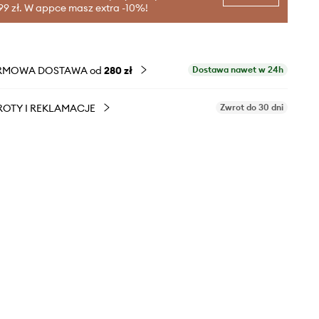
99 zł. W appce masz extra -10%!
RMOWA DOSTAWA od
280 zł
Dostawa nawet w 24h
OTY I REKLAMACJE
Zwrot do 30 dni