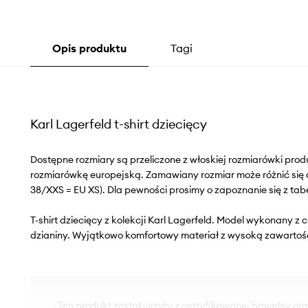
Opis produktu
Tagi
Karl Lagerfeld t-shirt dziecięcy
Dostępne rozmiary są przeliczone z włoskiej rozmiarówki pr
rozmiarówkę europejską. Zamawiany rozmiar może różnić się 
38/XXS = EU XS). Dla pewności prosimy o zapoznanie się z tab
T-shirt dziecięcy z kolekcji Karl Lagerfeld. Model wykonany z c
dzianiny. Wyjątkowo komfortowy materiał z wysoką zawartoś
- Ten produkt został uszyty z certyfikowanej bawełny orga