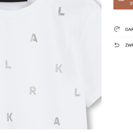
3
DA
ZWR