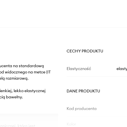
CECHY PRODUKTU
oducenta na standardową
Elastyczność
elast
od widocznego na metce (IT
elą rozmiarową.
ienkiej, lekko elastycznej
DANE PRODUKTU
cią bawełny.
Kod producenta
Kolor
nicznej, która jest