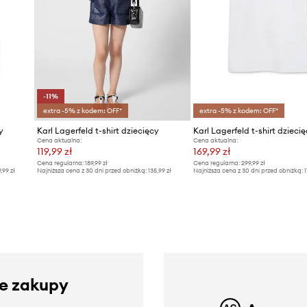
-11%
extra -5% z kodem: OFF*
extra -5% z kodem: OFF*
y
Karl Lagerfeld t-shirt dziecięcy
Karl Lagerfeld t-shirt dzieci
Cena aktualna:
Cena aktualna:
119,99 zł
169,99 zł
Cena regularna:
189,99 zł
Cena regularna:
299,99 zł
9,99 zł
Najniższa cena z 30 dni przed obniżką:
135,99 zł
Najniższa cena z 30 dni przed obniżką:
1
ze zakupy