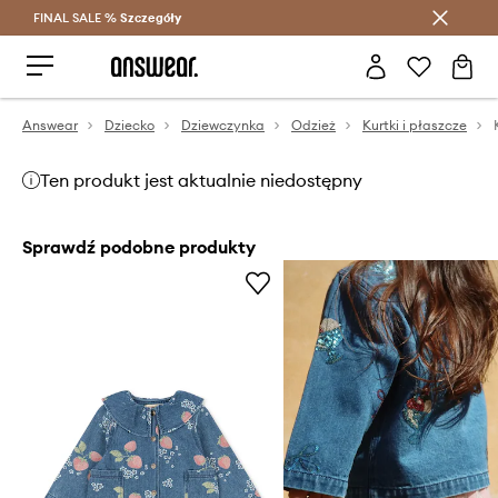
FINAL SALE %
Szczegóły
Oszczędzaj z Answear Club >
Answear
Dziecko
Dziewczynka
Odzież
Kurtki i płaszcze
Ten produkt jest aktualnie niedostępny
Sprawdź podobne produkty