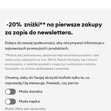
-20%
zniżki** na pierwsze zakupy
za zapis do newslettera.
Dołącz do naszej społeczności, aby otrzymywać informacje o
najnowszych promocjach i produktach.
**Rabat jest jednorazowy, obejmuje nieprzecenione produkty i jest
ważny przy zakupach za min. 350 zł. Rabat nie łączy się z innymi
promocjami, a niektóre produkty mogą być wyłączone z rabatu.
Szczegóły na stronie:
wykluczenia z promocji
.
Chcemy, żeby do Twojej skrzynki trafiało tylko to, co
naprawdę Cię interesuje. Powiedz, czy jest to:
Moda damska
Moda męska
Wybór oferty jest opcjonalny