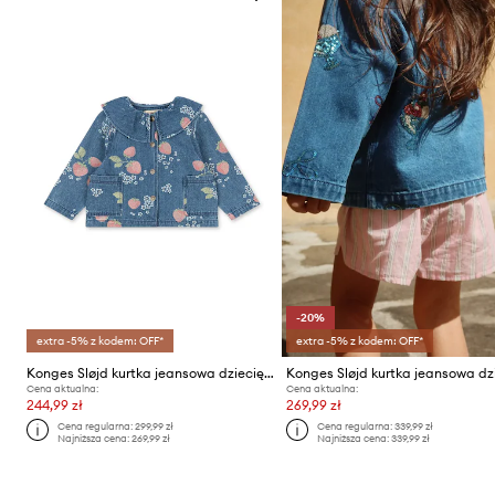
-20%
extra -5% z kodem: OFF*
extra -5% z kodem: OFF*
Konges Sløjd kurtka jeansowa dziecięca MAGOT COLLAR JACKET GOTS
Cena aktualna:
Cena aktualna:
244,99 zł
269,99 zł
Cena regularna:
299,99 zł
Cena regularna:
339,99 zł
Najniższa cena:
269,99 zł
Najniższa cena:
339,99 zł