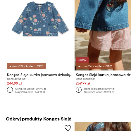
-20%
extra -5% z kodem: OFF*
extra -5% z kodem: OFF*
Konges Sløjd kurtka jeansowa dziecięca MAGOT COLLAR JACKET GOTS
Cena aktualna:
Cena aktualna:
244,99 zł
269,99 zł
Cena regularna:
299,99 zł
Cena regularna:
339,99 zł
Najniższa cena:
269,99 zł
Najniższa cena:
339,99 zł
Odkryj produkty Konges Sløjd