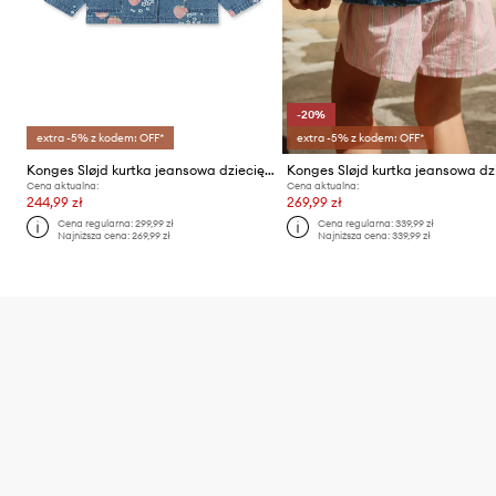
-20%
extra -5% z kodem: OFF*
extra -5% z kodem: OFF*
Konges Sløjd kurtka jeansowa dziecięca MAGOT COLLAR JACKET GOTS
Cena aktualna:
Cena aktualna:
244,99 zł
269,99 zł
Cena regularna:
299,99 zł
Cena regularna:
339,99 zł
Najniższa cena:
269,99 zł
Najniższa cena:
339,99 zł