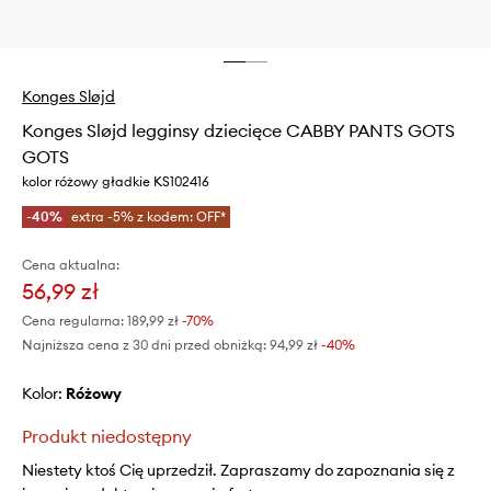
Konges Sløjd
Konges Sløjd legginsy dziecięce CABBY PANTS GOTS
GOTS
kolor różowy gładkie KS102416
-40%
extra -5% z kodem: OFF*
Cena aktualna:
56,99 zł
Cena regularna:
189,99 zł
-70%
Najniższa cena z 30 dni przed obniżką:
94,99 zł
 -40%
Kolor:
różowy
Produkt niedostępny
Niestety ktoś Cię uprzedził. Zapraszamy do zapoznania się z