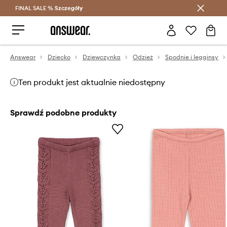
FINAL SALE %
Szczegóły
Oszczędzaj z Answear Club >
Answear
Dziecko
Dziewczynka
Odzież
Spodnie i legginsy
Ten produkt jest aktualnie niedostępny
Sprawdź podobne produkty