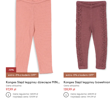
-10%
extra -5% z kodem: OFF*
extra -5% z kodem: OFF*
Konges Sløjd legginsy dziecięce MINNIE PANTS GOTS
Cena aktualna:
Cena aktualna:
97,99 zł
139,99 zł
Cena regularna:
129,99 zł
Cena regularna:
239,99 zł
Najniższa cena:
109,99 zł
Najniższa cena:
144,99 zł