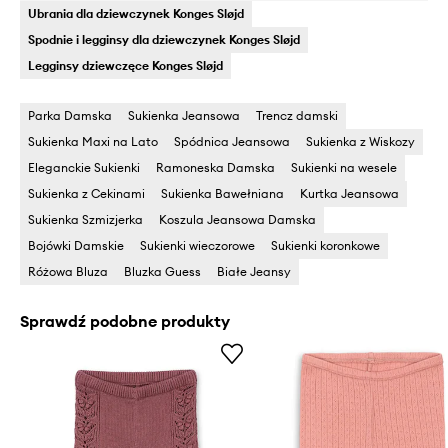
Ubrania dla dziewczynek Konges Sløjd
Spodnie i legginsy dla dziewczynek Konges Sløjd
Legginsy dziewczęce Konges Sløjd
Parka Damska
Sukienka Jeansowa
Trencz damski
Sukienka Maxi na Lato
Spódnica Jeansowa
Sukienka z Wiskozy
Eleganckie Sukienki
Ramoneska Damska
Sukienki na wesele
Sukienka z Cekinami
Sukienka Bawełniana
Kurtka Jeansowa
Sukienka Szmizjerka
Koszula Jeansowa Damska
Bojówki Damskie
Sukienki wieczorowe
Sukienki koronkowe
Różowa Bluza
Bluzka Guess
Białe Jeansy
Sprawdź podobne produkty