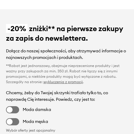
-20%
zniżki** na pierwsze zakupy
za zapis do newslettera.
Dołącz do naszej społeczności, aby otrzymywać informacje o
najnowszych promocjach i produktach.
**Rabat jest jednorazowy, obejmuje nieprzecenione produkty i jest
ważny przy zakupach za min. 350 zł. Rabat nie łączy się z innymi
promocjami, a niektóre produkty mogą być wyłączone z rabatu.
Szczegóły na stronie:
wykluczenia z promocji
.
Chcemy, żeby do Twojej skrzynki trafiało tylko to, co
naprawdę Cię interesuje. Powiedz, czy jest to:
Moda damska
Moda męska
Wybór oferty jest opcjonalny