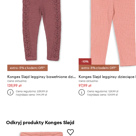
-10%
extra -5% z kodem: OFF*
extra -5% z kodem: OFF*
Konges Sløjd legginsy bawełniane dziecięce CABBY PANTS GOTS
Cena aktualna:
Cena aktualna:
139,99 zł
97,99 zł
Cena regularna:
239,99 zł
Cena regularna:
129,99 zł
Najniższa cena:
144,99 zł
Najniższa cena:
109,99 zł
Odkryj produkty Konges Sløjd