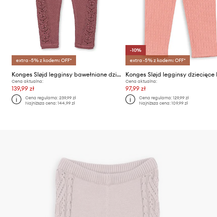
-10%
extra -5% z kodem: OFF*
extra -5% z kodem: OFF*
Konges Sløjd legginsy bawełniane dziecięce CABBY PANTS GOTS
Cena aktualna:
Cena aktualna:
139,99 zł
97,99 zł
Cena regularna:
239,99 zł
Cena regularna:
129,99 zł
Najniższa cena:
144,99 zł
Najniższa cena:
109,99 zł