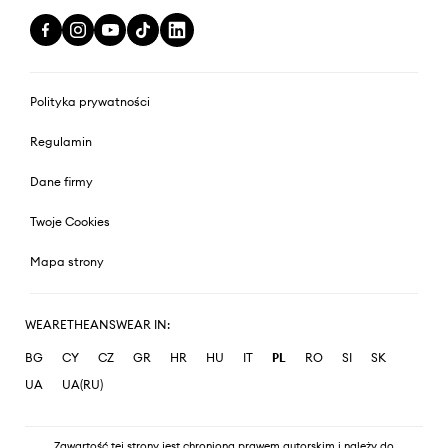
Polityka prywatności
Regulamin
Dane firmy
Twoje Cookies
Mapa strony
WEARETHEANSWEAR IN:
BG
CY
CZ
GR
HR
HU
IT
PL
RO
SI
SK
UA
UA(RU)
Zawartość tej strony jest chroniona prawem autorskim i należy do