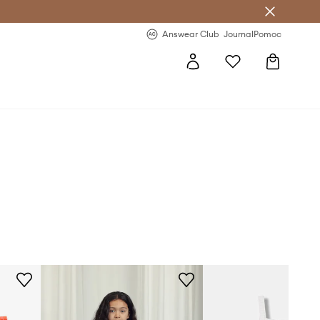
letter >
Regularne nowości >
Answear Club
Journal
Pomoc