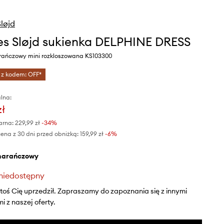
løjd
s Sløjd sukienka DELPHINE DRESS
rańczowy mini rozkloszowana KS103300
 z kodem: OFF*
lna:
zł
arna:
229,99 zł
-34%
ena z 30 dni przed obniżką:
159,99 zł
 -6%
marańczowy
niedostępny
ktoś Cię uprzedził. Zapraszamy do zapoznania się z innymi
 z naszej oferty.