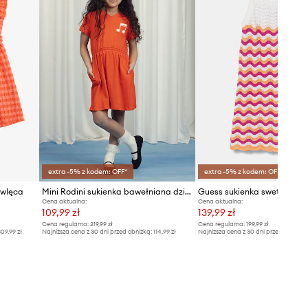
extra -5% z kodem: OFF*
extra -5% z kodem: OFF*
owlęca
Mini Rodini sukienka bawełniana dziecięca Note
Cena aktualna:
Cena aktualna:
109,99 zł
139,99 zł
Cena regularna:
219,99 zł
Cena regularna:
199,99 zł
09,99 zł
Najniższa cena z 30 dni przed obniżką:
114,99 zł
Najniższa cena z 30 dni przed obniżką