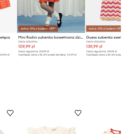
extra -5% z kodem: OFF*
extra -5% z kodem: OFF*
owlęca
Mini Rodini sukienka bawełniana dziecięca Note
Cena aktualna:
Cena aktualna:
109,99 zł
139,99 zł
Cena regularna:
219,99 zł
Cena regularna:
199,99 zł
09,99 zł
Najniższa cena z 30 dni przed obniżką:
114,99 zł
Najniższa cena z 30 dni przed obniżką