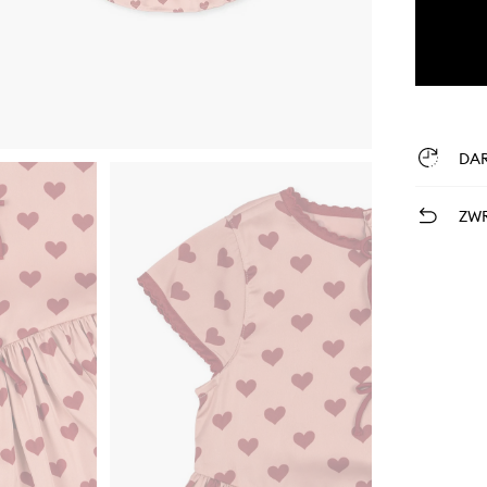
DA
ZWR