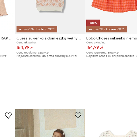
-50%
extra -5% z kodem: OFF*
extra -5% z kodem: OFF*
Konges Sløjd sukienka ROLI STRAP DRESS
Guess sukienka z domieszką wełny dziecięca
Bobo Choses sukienka niem
Cena aktualna:
Cena aktualna:
154,99 zł
154,99 zł
Cena regularna:
329,99 zł
Cena regularna:
309,99 zł
4,99 zł
Najniższa cena z 30 dni przed obniżką:
164,99 zł
Najniższa cena z 30 dni przed obniżką:
3