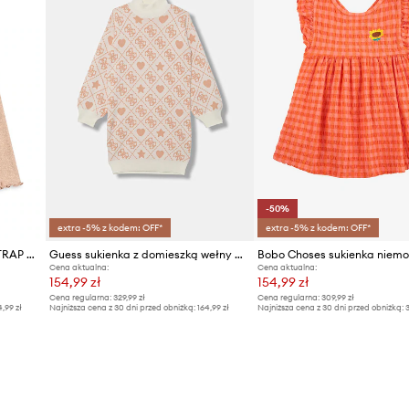
-50%
extra -5% z kodem: OFF*
extra -5% z kodem: OFF*
Konges Sløjd sukienka ROLI STRAP DRESS
Guess sukienka z domieszką wełny dziecięca
Bobo Choses sukienka niem
Cena aktualna:
Cena aktualna:
154,99 zł
154,99 zł
Cena regularna:
329,99 zł
Cena regularna:
309,99 zł
4,99 zł
Najniższa cena z 30 dni przed obniżką:
164,99 zł
Najniższa cena z 30 dni przed obniżką:
3