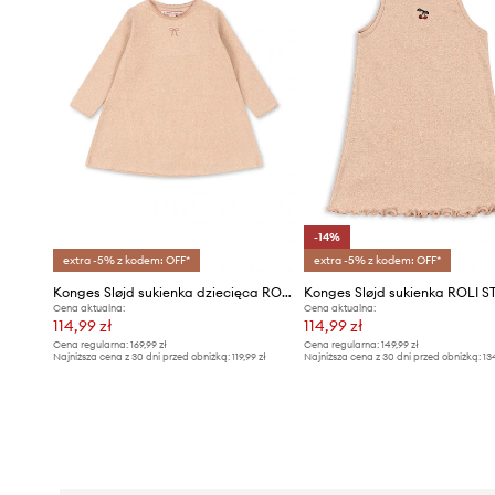
-14%
extra -5% z kodem: OFF*
extra -5% z kodem: OFF*
Konges Sløjd sukienka dziecięca ROLI DRESS
Cena aktualna:
Cena aktualna:
114,99 zł
114,99 zł
Cena regularna:
169,99 zł
Cena regularna:
149,99 zł
Najniższa cena z 30 dni przed obniżką:
119,99 zł
Najniższa cena z 30 dni przed obniżką:
13