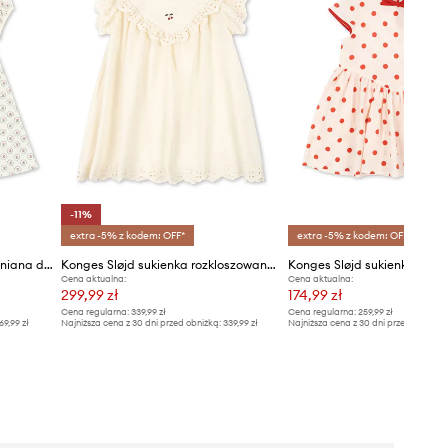
-11%
extra -5% z kodem: OFF*
extra -5% z kodem: OFF*
Konges Sløjd sukienka bawełniana dziecięca CLASSIC SS DRESS GOTS
Konges Sløjd sukienka rozkloszowana bawełniana POSEY DRESS
Cena aktualna:
Cena aktualna:
299,99 zł
174,99 zł
Cena regularna:
339,99 zł
Cena regularna:
259,99 zł
69,99 zł
Najniższa cena z 30 dni przed obniżką:
339,99 zł
Najniższa cena z 30 dni przed obniżką