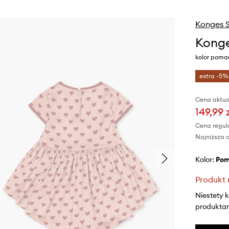
Konges S
Konge
kolor poma
extra -5%
Cena aktua
149,99 
Cena regul
Najniższa c
Kolor:
po
Produkt 
Niestety 
produktami