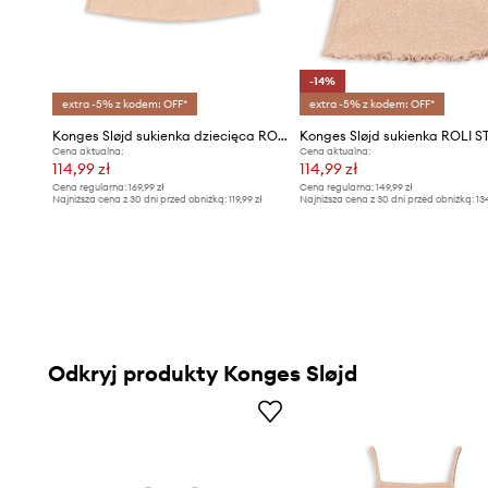
-14%
extra -5% z kodem: OFF*
extra -5% z kodem: OFF*
Konges Sløjd sukienka dziecięca ROLI DRESS
Cena aktualna:
Cena aktualna:
114,99 zł
114,99 zł
Cena regularna:
169,99 zł
Cena regularna:
149,99 zł
Najniższa cena z 30 dni przed obniżką:
119,99 zł
Najniższa cena z 30 dni przed obniżką:
13
Odkryj produkty Konges Sløjd