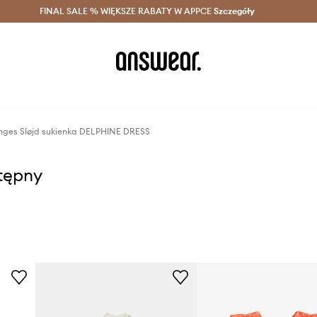
szczędzaj z Answear Club >
FINAL SALE % WIĘKSZE RABATY W APPCE
Dostawa nawet w 24h >
Szczegóły
News
nges Sløjd sukienka DELPHINE DRESS
stępny