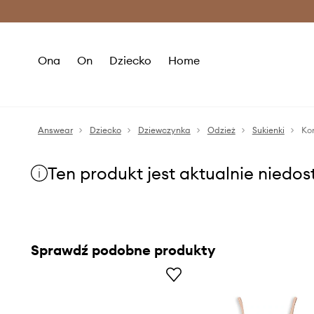
Premium Fashion Benefits >
O
Ona
On
Dziecko
Home
Answear
Dziecko
Dziewczynka
Odzież
Sukienki
Ko
Ten produkt jest aktualnie niedo
Sprawdź podobne produkty