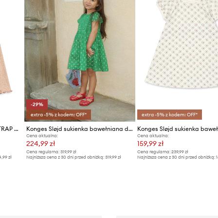
-29%
extra -5% z kodem: OFF*
extra -5% z kodem: OFF*
Konges Sløjd sukienka ROLI STRAP DRESS
Konges Sløjd sukienka bawełniana dziecięca CAMI SMOCK DRESS GOTS
Cena aktualna:
Cena aktualna:
224,99 zł
159,99 zł
Cena regularna:
319,99 zł
Cena regularna:
239,99 zł
4,99 zł
Najniższa cena z 30 dni przed obniżką:
319,99 zł
Najniższa cena z 30 dni przed obniżką:
1