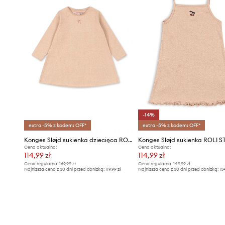
-14%
extra -5% z kodem: OFF*
extra -5% z kodem: OFF*
Konges Sløjd sukienka dziecięca ROLI DRESS
Cena aktualna:
Cena aktualna:
114,99 zł
114,99 zł
Cena regularna:
169,99 zł
Cena regularna:
149,99 zł
Najniższa cena z 30 dni przed obniżką:
119,99 zł
Najniższa cena z 30 dni przed obniżką:
13