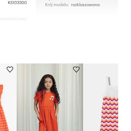
KS103300
Krój modelu
:
rozkloszowana
omarańczowy
Konges Sløjd