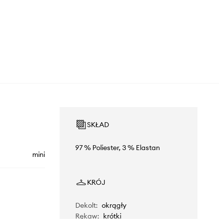
SKŁAD
97 % Poliester, 3 % Elastan
mini
KRÓJ
Dekolt
:
okrągły
Rękaw
:
krótki