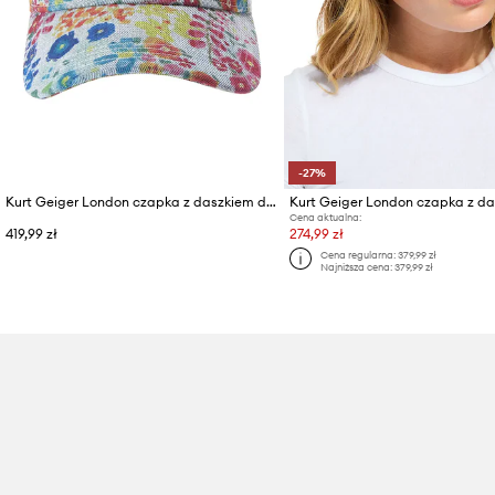
-27%
Kurt Geiger London czapka z daszkiem damska z bawełną KENSINGTON
Cena aktualna:
419,99 zł
274,99 zł
Cena regularna:
379,99 zł
Najniższa cena:
379,99 zł