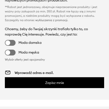
najnowszych promocjach i produktach.
**Rabat jest jednorazowy, obejmuje nieprzecenione produkty i jest
ważny przy zakupach za min. 350 zł. Rabat nie łączy się z innymi
promocjami, a niektóre produkty mogą być wyłączone z rabatu.
Szczegóły na stronie:
wykluczenia z promocji
.
Chcemy, żeby do Twojej skrzynki trafiało tylko to, co
naprawdę Cię interesuje. Powiedz, czy jest to:
Moda damska
Moda męska
Wybór oferty jest opcjonalny
Zapisz mnie