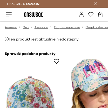
FINAL SALE %
Szczegóły
Oszczędzaj z Answear Club >
Answear
Ona
Akcesoria
Czapki i kapelusze
Czapki z daszk
Ten produkt jest aktualnie niedostępny
Sprawdź podobne produkty