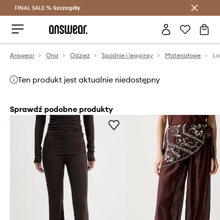
FINAL SALE %
Szczegóły
Oszczędzaj z Answear Club >
Answear
Ona
Odzież
Spodnie i legginsy
Materiałowe
La
Ten produkt jest aktualnie niedostępny
Sprawdź podobne produkty