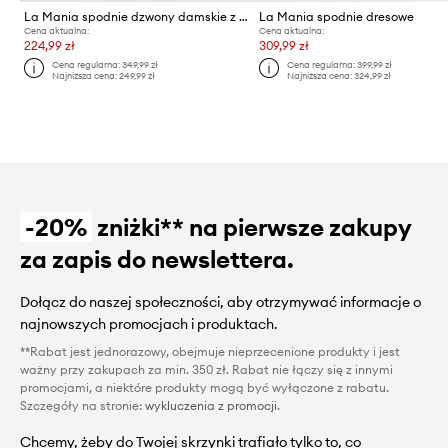
La Mania spodnie dzwony damskie z wiskozą
La Mania spodnie dresowe
Cena aktualna:
Cena aktualna:
224,99 zł
309,99 zł
Cena regularna:
349,99 zł
Cena regularna:
399,99 zł
Najniższa cena:
249,99 zł
Najniższa cena:
324,99 zł
-20%
zniżki** na pierwsze zakupy
za zapis do newslettera.
Dołącz do naszej społeczności, aby otrzymywać informacje o
najnowszych promocjach i produktach.
**Rabat jest jednorazowy, obejmuje nieprzecenione produkty i jest
ważny przy zakupach za min. 350 zł. Rabat nie łączy się z innymi
promocjami, a niektóre produkty mogą być wyłączone z rabatu.
Szczegóły na stronie:
wykluczenia z promocji
.
Chcemy, żeby do Twojej skrzynki trafiało tylko to, co