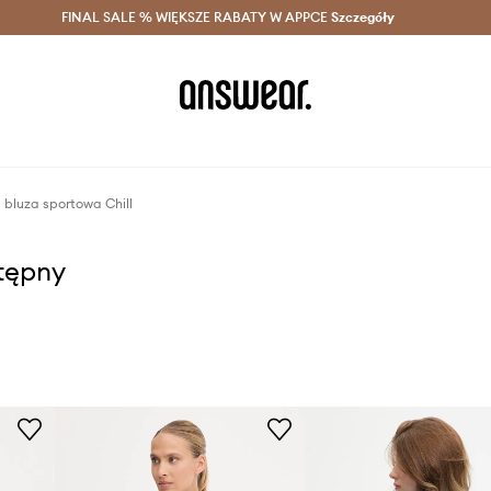
szczędzaj z Answear Club >
FINAL SALE % WIĘKSZE RABATY W APPCE
Dostawa nawet w 24h >
Szczegóły
News
 bluza sportowa Chill
stępny