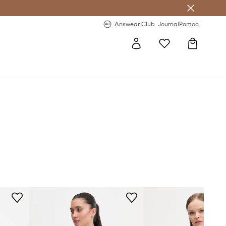
letter >
Regularne nowości >
Answear Club
Journal
Pomoc