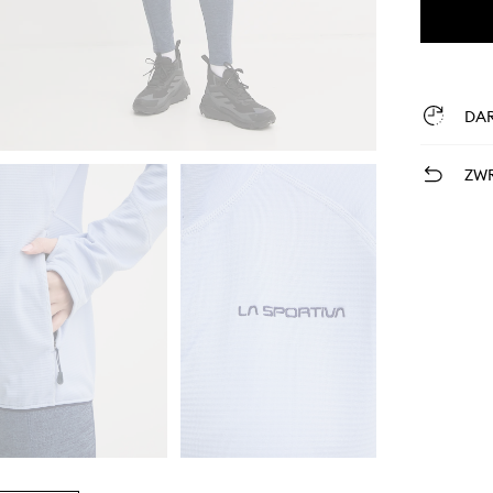
DA
ZWR