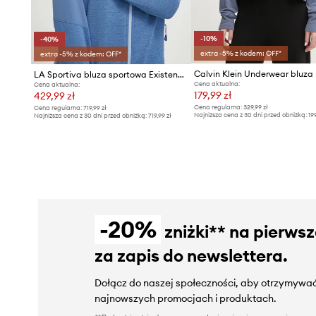
-10%
-40%
extra -5% z kodem: OFF*
extra -5% z kodem: OFF*
Calvin Klein Underwear bluza
LA Sportiva bluza sportowa Existence Hoody
Cena aktualna:
Cena aktualna:
179,99 zł
429,99 zł
Cena regularna:
329,99 zł
Cena regularna:
719,99 zł
Najniższa cena z 30 dni przed obniżką:
19
Najniższa cena z 30 dni przed obniżką:
719,99 zł
-20%
zniżki** na pierws
za zapis do newslettera.
Dołącz do naszej społeczności, aby otrzymywać
najnowszych promocjach i produktach.