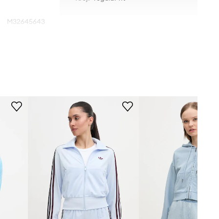
M32645643
niebieski
La Sportiva