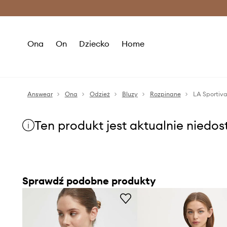
Premium Fashion Benefits >
O
Ona
On
Dziecko
Home
Answear
Ona
Odzież
Bluzy
Rozpinane
LA Sportiva
Ten produkt jest aktualnie niedo
Sprawdź podobne produkty