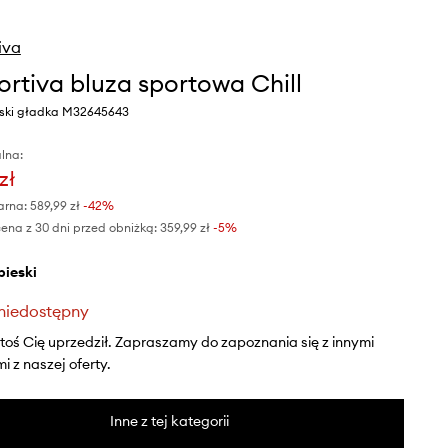
iva
ortiva bluza sportowa Chill
ieski gładka M32645643
lna:
zł
arna:
589,99 zł
-42%
ena z 30 dni przed obniżką:
359,99 zł
 -5%
ebieski
niedostępny
ktoś Cię uprzedził. Zapraszamy do zapoznania się z innymi
 z naszej oferty.
Inne z tej kategorii