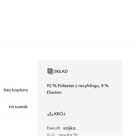
SKŁAD
92 % Poliester z recyklingu, 8 %
bez kaptura
Elastan
na suwak
KRÓJ
Dekolt
:
stójka
Krój
:
regular fit