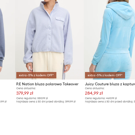
extra -5% z kodem: OFF*
extra -5% z kodem: OFF*
P.E Nation bluza polarowa Takeover
Cena aktualna:
Cena aktualna:
379,99 zł
284,99 zł
Cena regularna:
559,99 zł
Cena regularna:
469,99 zł
9,99 zł
Najniższa cena z 30 dni przed obniżką:
399,99 zł
Najniższa cena z 30 dni przed obniżką:
3