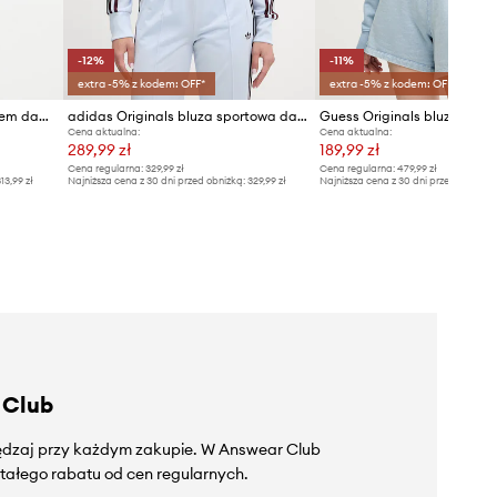
-12%
-11%
extra -5% z kodem: OFF*
extra -5% z kodem: OFF*
Juicy Couture bluza z kapturem damska welurowa MADISON COL OUT
adidas Originals bluza sportowa damska
Guess Originals bluza baw
Cena aktualna:
Cena aktualna:
289,99 zł
189,99 zł
Cena regularna:
329,99 zł
Cena regularna:
479,99 zł
13,99 zł
Najniższa cena z 30 dni przed obniżką:
329,99 zł
Najniższa cena z 30 dni przed obniżką
 Club
zędzaj przy każdym zakupie. W Answear Club
tałego rabatu od cen regularnych.