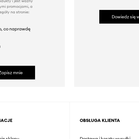
dukty i jest ważny
nnymi promocjami, a
góły na stronie:
Dowiedz się w
to, co naprawdę
a
Zapisz mnie
MACJE
OBSŁUGA KLIENTA
in sklepu
Dostawa i koszty wysyłki