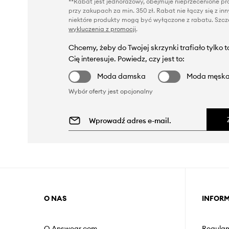
**Rabat jest jednorazowy, obejmuje nieprzecenione pro
przy zakupach za min. 350 zł. Rabat nie łączy się z i
niektóre produkty mogą być wyłączone z rabatu. Szcze
wykluczenia z promocji
.
Chcemy, żeby do Twojej skrzynki trafiało tylko 
Cię interesuje. Powiedz, czy jest to:
Moda damska
Moda męsk
Wybór oferty jest opcjonalny
O NAS
INFOR
O Answear.com
Regulam