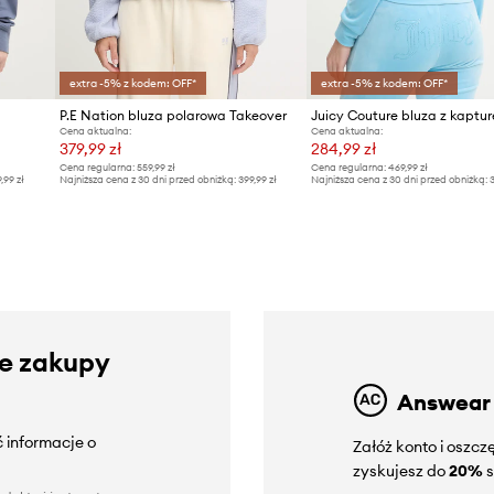
extra -5% z kodem: OFF*
extra -5% z kodem: OFF*
P.E Nation bluza polarowa Takeover
Cena aktualna:
Cena aktualna:
379,99 zł
284,99 zł
Cena regularna:
559,99 zł
Cena regularna:
469,99 zł
9,99 zł
Najniższa cena z 30 dni przed obniżką:
399,99 zł
Najniższa cena z 30 dni przed obniżką:
3
ze zakupy
Answear
 informacje o
Załóż konto i oszc
zyskujesz do
20%
s