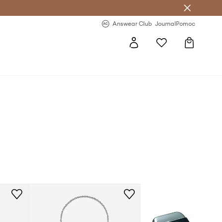
letter >
Regularne nowości >
Answear Club
Journal
Pomoc