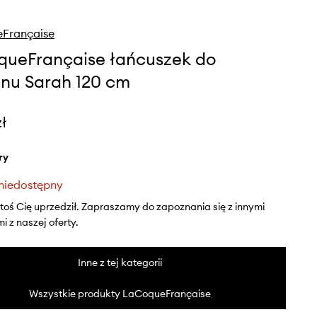
Française
ueFrançaise łańcuszek do
onu Sarah 120 cm
zł
ry
niedostępny
ktoś Cię uprzedził. Zapraszamy do zapoznania się z innymi
 z naszej oferty.
Inne z tej kategorii
Wszystkie produkty LaCoqueFrançaise