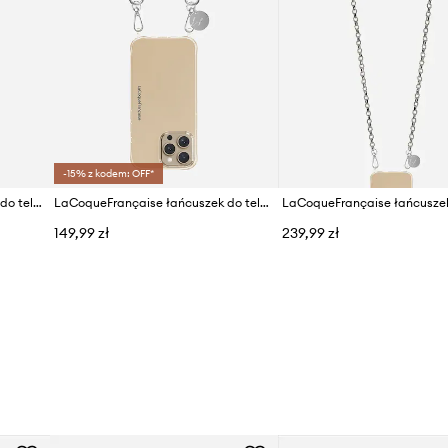
-15% z kodem: OFF*
LaCoqueFrançaise łańcuszek do telefonu Petra 120 cm
LaCoqueFrançaise łańcuszek do telefonu Mariah 40 cm
149,99 zł
239,99 zł