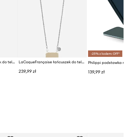
-25% z kodem: OFF*
LaCoqueFrançaise łańcuszek do telefonu 120 cm
LaCoqueFrançaise łańcuszek do telefonu 120 cm
Philippi podstawka na telef
239,99 zł
139,99 zł