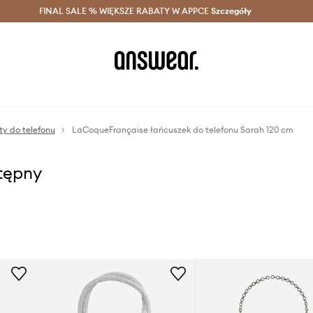
szczędzaj z Answear Club >
FINAL SALE % WIĘKSZE RABATY W APPCE
Dostawa nawet w 24h >
Szczegóły
News
y do telefonu
LaCoqueFrançaise łańcuszek do telefonu Sarah 120 cm
stępny