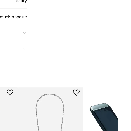
szary
queFrançaise