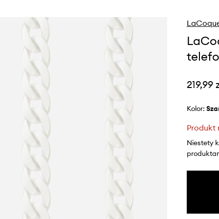
LaCoque
LaCoq
telef
219,99 
Kolor:
sza
Produkt 
Niestety 
produktami