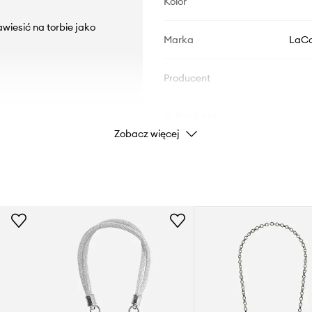
Kolor
wiesić na torbie jako
Marka
LaCo
Producent
ID Produktu
Zobacz więcej