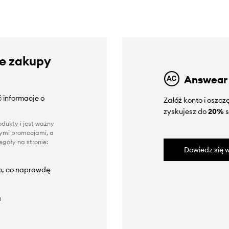
ze zakupy
Answear
 informacje o
Załóż konto i oszc
zyskujesz do
20%
s
dukty i jest ważny
nnymi promocjami, a
góły na stronie:
Dowiedz się w
to, co naprawdę
a