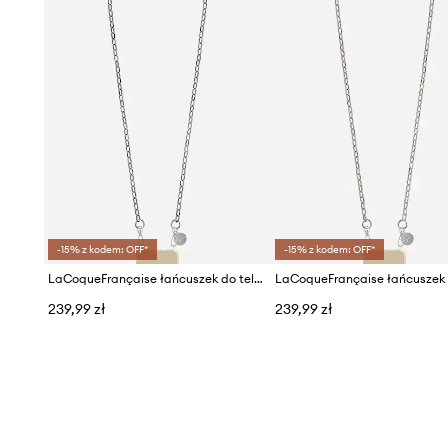
-15% z kodem: OFF*
-15% z kodem: OFF*
LaCoqueFrançaise łańcuszek do telefonu Petra 120 cm
239,99 zł
239,99 zł