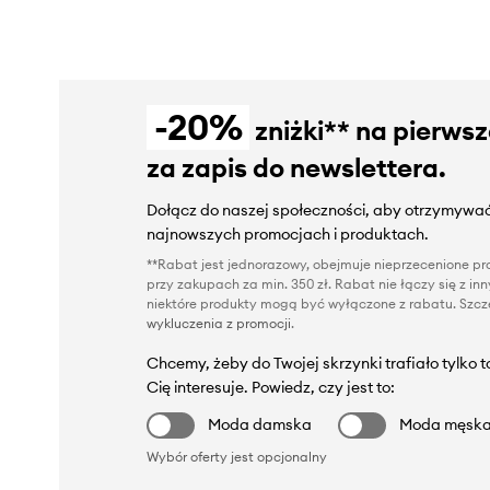
-20%
zniżki** na pierws
za zapis do newslettera.
Dołącz do naszej społeczności, aby otrzymywać
najnowszych promocjach i produktach.
**Rabat jest jednorazowy, obejmuje nieprzecenione pro
przy zakupach za min. 350 zł. Rabat nie łączy się z i
niektóre produkty mogą być wyłączone z rabatu. Szcze
wykluczenia z promocji
.
Chcemy, żeby do Twojej skrzynki trafiało tylko 
Cię interesuje. Powiedz, czy jest to:
Moda damska
Moda męsk
Wybór oferty jest opcjonalny