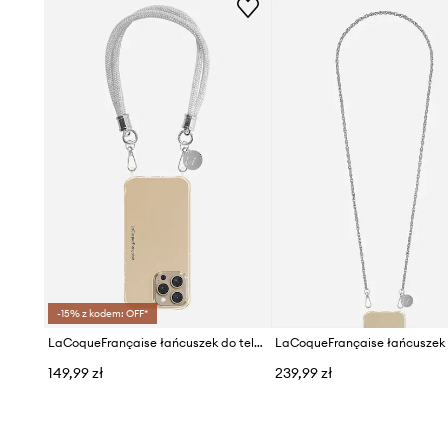
-15% z kodem: OFF*
LaCoqueFrançaise łańcuszek do telefonu Mariah 40 cm
149,99 zł
239,99 zł