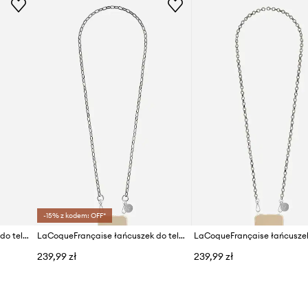
-15% z kodem: OFF*
LaCoqueFrançaise łańcuszek do telefonu 120 cm
LaCoqueFrançaise łańcuszek do telefonu Petra 120 cm
239,99 zł
239,99 zł