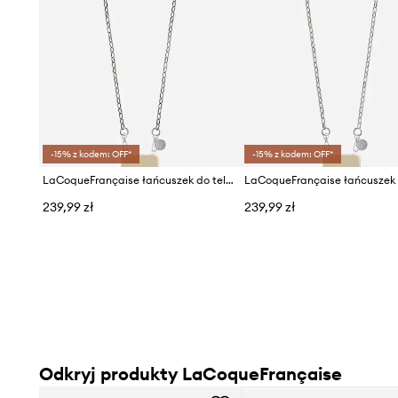
-15% z kodem: OFF*
-15% z kodem: OFF*
LaCoqueFrançaise łańcuszek do telefonu Petra 120 cm
239,99 zł
239,99 zł
Odkryj produkty LaCoqueFrançaise