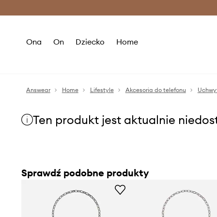
Premium Fashion Benefits >
O
Ona
On
Dziecko
Home
Answear
Home
Lifestyle
Akcesoria do telefonu
Uchwyt
Ten produkt jest aktualnie niedo
Sprawdź podobne produkty