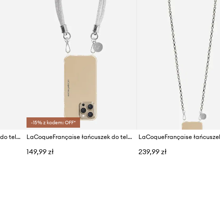
-15% z kodem: OFF*
LaCoqueFrançaise łańcuszek do telefonu Petra 120 cm
LaCoqueFrançaise łańcuszek do telefonu Mariah 40 cm
149,99 zł
239,99 zł