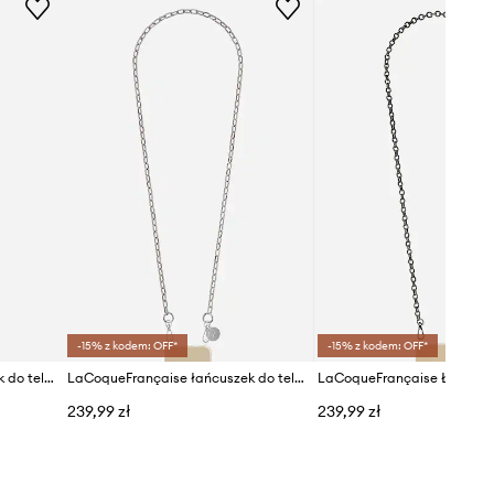
-15% z kodem: OFF*
-15% z kodem: OFF*
LaCoqueFrançaise łańcuszek do telefonu 120 cm
LaCoqueFrançaise łańcuszek do telefonu Petra 120 cm
239,99 zł
239,99 zł