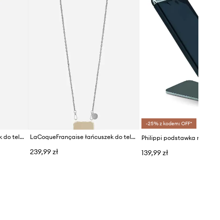
-25% z kodem: OFF*
LaCoqueFrançaise łańcuszek do telefonu 120 cm
LaCoqueFrançaise łańcuszek do telefonu 120 cm
Philippi podstawka na telef
239,99 zł
139,99 zł