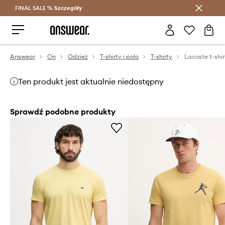
FINAL SALE %
Szczegóły
Oszczędzaj z Answear Club >
Answear
On
Odzież
T-shirty i polo
T-shirty
Lacoste t-shi
Ten produkt jest aktualnie niedostępny
Sprawdź podobne produkty