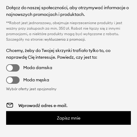
Dołącz do naszej społeczności, aby otrzymywać informacje o
najnowszych promocjach i produktach.
**Rabat jest jednorazowy, obejmuje nieprzecenione produkty i jest
ważny przy zakupach za min. 350 zł. Rabat nie łączy się z innymi
promocjami, a niektóre produkty mogą być wyłączone z rabatu.
Szczegóły na stronie:
wykluczenia z promocji
.
Chcemy, żeby do Twojej skrzynki trafiało tylko to, co
naprawdę Cię interesuje. Powiedz, czy jest to:
Moda damska
Moda męska
Wybór oferty jest opcjonalny
Zapisz mnie