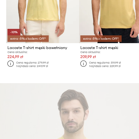
-10%
extra -5% z kodem: OFF*
extra -5% z kodem: OFF*
Lacoste T-shirt męski bawełniany
Lacoste T-shirt męski
Cena aktualna:
Cena aktualna:
224,99 zł
209,99 zł
Cena regularna:
279,99 zł
Cena regularna:
319,99 zł
Najniższa cena:
249,99 zł
Najniższa cena:
229,99 zł