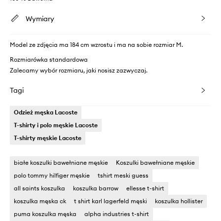
Wymiary
Model ze zdjęcia ma 184 cm wzrostu i ma na sobie rozmiar M.
Rozmiarówka standardowa
Zalecamy wybór rozmiaru, jaki nosisz zazwyczaj.
Tagi
Odzież męska Lacoste
T-shirty i polo męskie Lacoste
T-shirty męskie Lacoste
białe koszulki bawełniane męskie
Koszulki bawełniane męskie
polo tommy hilfiger męskie
tshirt meski guess
all saints koszulka
koszulka barrow
ellesse t-shirt
koszulka męska ck
t shirt karl lagerfeld męski
koszulka hollister
puma koszulka męska
alpha industries t-shirt