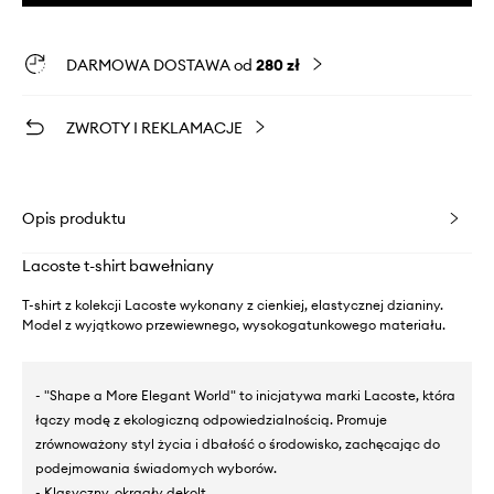
DARMOWA DOSTAWA od
280 zł
ZWROTY I REKLAMACJE
Opis produktu
Lacoste t-shirt bawełniany
T-shirt z kolekcji Lacoste wykonany z cienkiej, elastycznej dzianiny.
Model z wyjątkowo przewiewnego, wysokogatunkowego materiału.
- "Shape a More Elegant World" to inicjatywa marki Lacoste, która
łączy modę z ekologiczną odpowiedzialnością. Promuje
zrównoważony styl życia i dbałość o środowisko, zachęcając do
podejmowania świadomych wyborów.
- Klasyczny, okrągły dekolt.