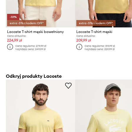
-10%
extra -5% z kodem: OFF*
extra -5% z kodem: OFF*
Lacoste T-shirt męski bawełniany
Lacoste T-shirt męski
Cena aktualna:
Cena aktualna:
224,99 zł
209,99 zł
Cena regularna:
279,99 zł
Cena regularna:
319,99 zł
Najniższa cena:
249,99 zł
Najniższa cena:
229,99 zł
Odkryj produkty Lacoste