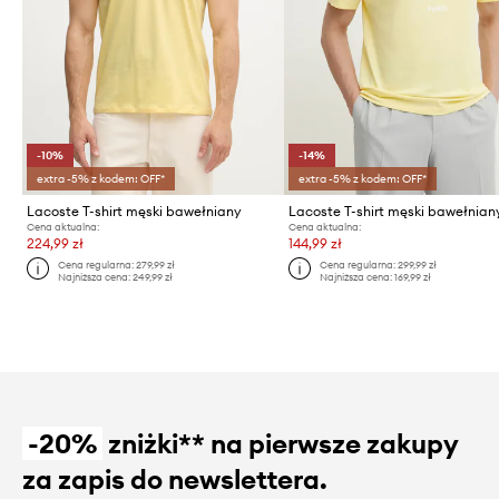
-10%
-14%
extra -5% z kodem: OFF*
extra -5% z kodem: OFF*
Lacoste T-shirt męski bawełniany
Lacoste T-shirt męski bawełnian
Cena aktualna:
Cena aktualna:
224,99 zł
144,99 zł
Cena regularna:
279,99 zł
Cena regularna:
299,99 zł
Najniższa cena:
249,99 zł
Najniższa cena:
169,99 zł
-20%
zniżki** na pierwsze zakupy
za zapis do newslettera.