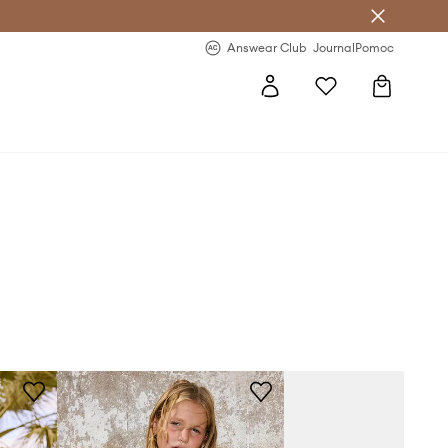
letter >
Regularne nowości >
Answear Club
Journal
Pomoc