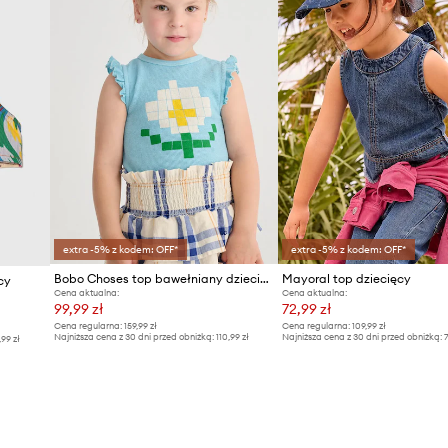
extra -5% z kodem: OFF*
extra -5% z kodem: OFF*
Bobo Choses top bawełniany dziecięcy Pixel Daisy
Mayoral top dziecięcy
cy
Cena aktualna:
Cena aktualna:
99,99 zł
72,99 zł
Cena regularna:
159,99 zł
Cena regularna:
109,99 zł
Najniższa cena z 30 dni przed obniżką:
110,99 zł
Najniższa cena z 30 dni przed obniżką:
7
,99 zł