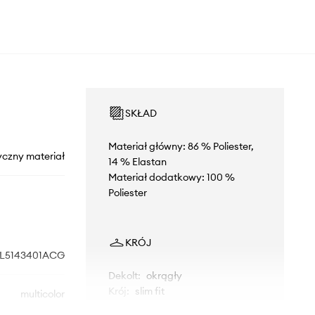
SKŁAD
Materiał główny: 86 % Poliester,
yczny materiał
14 % Elastan
Materiał dodatkowy: 100 %
Poliester
KRÓJ
L5143401ACG
Dekolt
:
okrągły
Krój
:
slim fit
multicolor