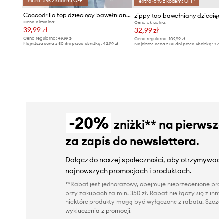
extra -5% z kodem: OFF*
extra -5% z kodem: OFF*
Coccodrillo top dziecięcy bawełniany
zippy top bawełniany dziecię
Cena aktualna:
Cena aktualna:
39,99 zł
32,99 zł
Cena regularna:
49,99 zł
Cena regularna:
109,99 zł
Najniższa cena z 30 dni przed obniżką:
42,99 zł
Najniższa cena z 30 dni przed obniżką:
47
-20%
zniżki** na pierws
za zapis do newslettera.
Dołącz do naszej społeczności, aby otrzymywać
najnowszych promocjach i produktach.
**Rabat jest jednorazowy, obejmuje nieprzecenione pro
przy zakupach za min. 350 zł. Rabat nie łączy się z i
niektóre produkty mogą być wyłączone z rabatu. Szcze
wykluczenia z promocji
.