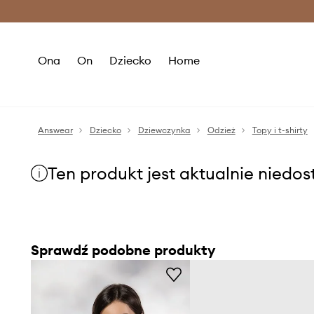
Premium Fashion Benefits >
O
Ona
On
Dziecko
Home
Answear
Dziecko
Dziewczynka
Odzież
Topy i t-shirty
Ten produkt jest aktualnie niedo
Sprawdź podobne produkty