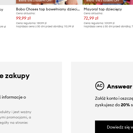
extra -5% z kodem: OFF*
extra -5% z kodem: OFF*
Bobo Choses top bawełniany dziecięcy Pixel Daisy
Mayoral top dziecięcy
cy
Cena aktualna:
Cena aktualna:
99,99 zł
72,99 zł
Cena regularna:
159,99 zł
Cena regularna:
109,99 zł
Najniższa cena z 30 dni przed obniżką:
110,99 zł
Najniższa cena z 30 dni przed obniżką:
7
,99 zł
ze zakupy
Answear
 informacje o
Załóż konto i oszc
zyskujesz do
20%
s
dukty i jest ważny
nnymi promocjami, a
góły na stronie:
Dowiedz się w