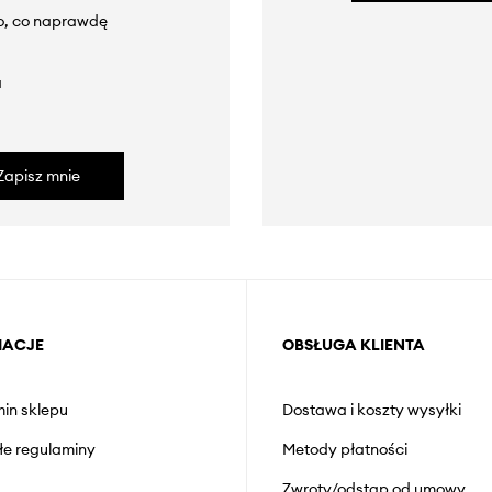
to, co naprawdę
a
Zapisz mnie
MACJE
OBSŁUGA KLIENTA
in sklepu
Dostawa i koszty wysyłki
łe regulaminy
Metody płatności
Zwroty/odstąp od umowy