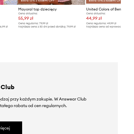
extra -5% z kodem: OFF*
extra -5% z kodem: OFF*
Mayoral top dziecięcy
Cena aktualna:
Cena aktualna:
55,99 zł
44,99 zł
Cena regularna:
79,99 zł
Cena regularna:
49,99 zł
6,99 zł
Najniższa cena z 30 dni przed obniżką:
79,99 zł
Najniższa cena od wprowadzenia do s
49,99 zł
 Club
zędzaj przy każdym zakupie. W Answear Club
tałego rabatu od cen regularnych.
ięcej