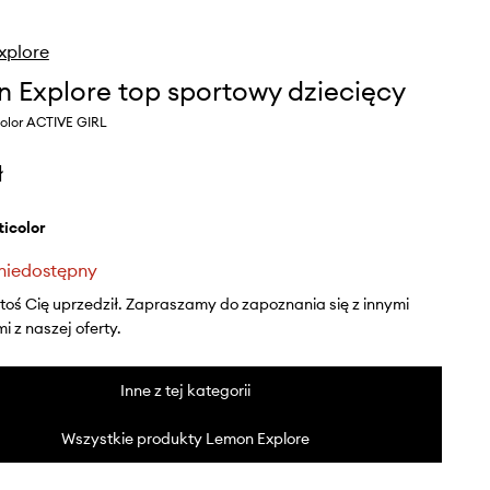
xplore
 Explore top sportowy dziecięcy
color ACTIVE GIRL
ł
lticolor
niedostępny
ktoś Cię uprzedził. Zapraszamy do zapoznania się z innymi
 z naszej oferty.
Inne z tej kategorii
Wszystkie produkty Lemon Explore