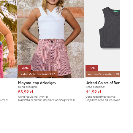
-30%
-10%
extra -5% z kodem: OFF*
extra -5% z kodem: OFF*
Mayoral top dziecięcy
Cena aktualna:
Cena aktualna:
55,99 zł
44,99 zł
Cena regularna:
79,99 zł
Cena regularna:
49,99 zł
6,99 zł
Najniższa cena z 30 dni przed obniżką:
79,99 zł
Najniższa cena od wprowadzenia do s
49,99 zł