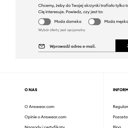
Chcemy, żeby do Twojej skrzynki trafiało tylko 
Cię interesuje. Powiedz, czy jest to:
Moda damska
Moda męsk
Wybór oferty jest opcjonalny
O NAS
INFOR
O Answear.com
Regulam
Opinie o Answear.com
Pozosta
Nagrody i certyfikaty
Blog