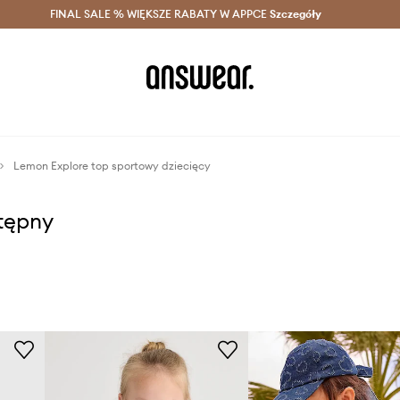
szczędzaj z Answear Club >
FINAL SALE % WIĘKSZE RABATY W APPCE
Dostawa nawet w 24h >
Szczegóły
News
Lemon Explore top sportowy dziecięcy
stępny