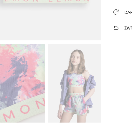
DA
ZWR