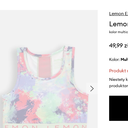
Lemon E
Lemon
kolor multi
49,99 z
Kolor:
mu
Produkt 
Niestety 
produktami