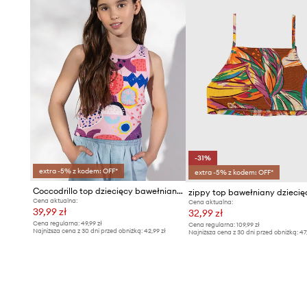
-31%
extra -5% z kodem: OFF*
extra -5% z kodem: OFF*
Coccodrillo top dziecięcy bawełniany
zippy top bawełniany dziecię
Cena aktualna:
Cena aktualna:
39,99 zł
32,99 zł
Cena regularna:
49,99 zł
Cena regularna:
109,99 zł
Najniższa cena z 30 dni przed obniżką:
42,99 zł
Najniższa cena z 30 dni przed obniżką:
47