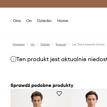
Premium Fashion Benefits >
O
Ona
On
Dziecko
Home
Answear
On
Odzież
Koszule
Les Deux koszula lniana
Ten produkt jest aktualnie niedo
Sprawdź podobne produkty