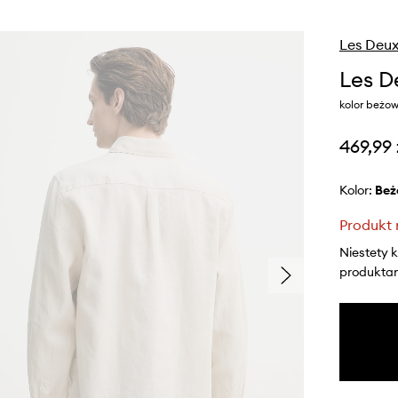
Les Deu
Les D
kolor beżow
469,99 
Kolor:
be
Produkt 
Niestety 
produktami