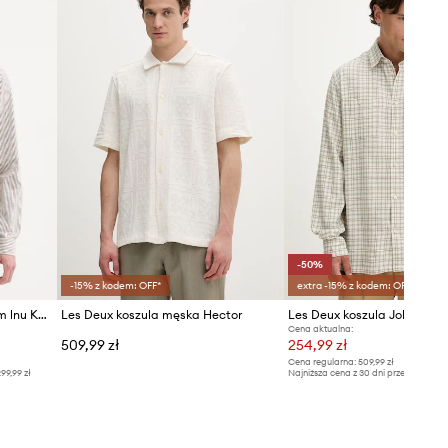
-50%
-15% z kodem: OFF*
extra -15% z kodem: OFF*
Les Deux koszula z dodatkiem lnu Konrad
Les Deux koszula męska Hector
Les Deux koszula John
Cena aktualna:
509,99 zł
254,99 zł
Cena regularna:
509,99 zł
99,99 zł
Najniższa cena z 30 dni przed obniżką