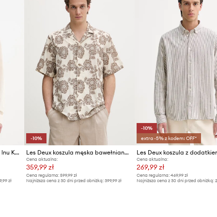
-10%
-10%
extra -5% z kodem: OFF*
Les Deux koszula z dodatkiem lnu Konrad
Les Deux koszula męska bawełniana Lesley
Cena aktualna:
Cena aktualna:
359,99 zł
269,99 zł
Cena regularna:
599,99 zł
Cena regularna:
469,99 zł
9,99 zł
Najniższa cena z 30 dni przed obniżką:
399,99 zł
Najniższa cena z 30 dni przed obniżką:
2