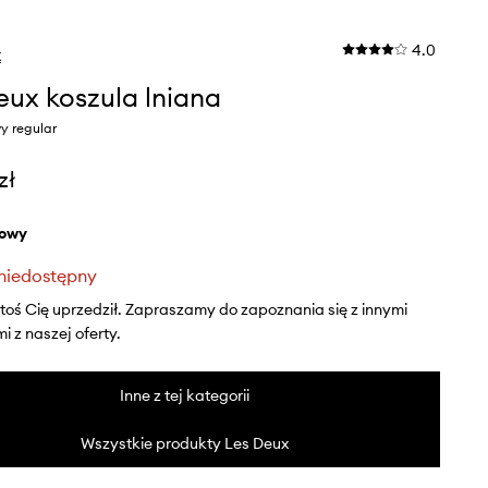
4.0
x
eux koszula lniana
y regular
zł
żowy
niedostępny
ktoś Cię uprzedził. Zapraszamy do zapoznania się z innymi
 z naszej oferty.
Inne z tej kategorii
Wszystkie produkty Les Deux