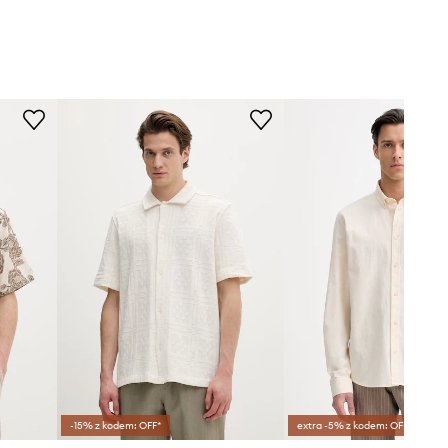
-15% z kodem: OFF*
extra -5% z kodem: OFF*