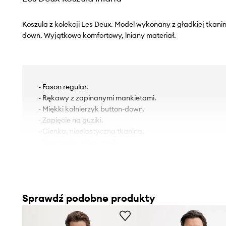
Koszula z kolekcji Les Deux. Model wykonany z gładkiej tkanin
down. Wyjątkowo komfortowy, lniany materiał.
- Fason regular.
- Rękawy z zapinanymi mankietami.
- Miękki kołnierzyk button-down.
- Zapięcie na guziki.
- Cienka, nieelastyczna tkanina.
- Naszywka z logo marki.
- Długość rękawa: 67 cm.
- Długość: 73 cm.
- Szerokość pod pachami: 58 cm.
- Szerokość w ramionach: 42 cm.
Sprawdź podobne produkty
- Wymiary podane dla rozmiaru: L.