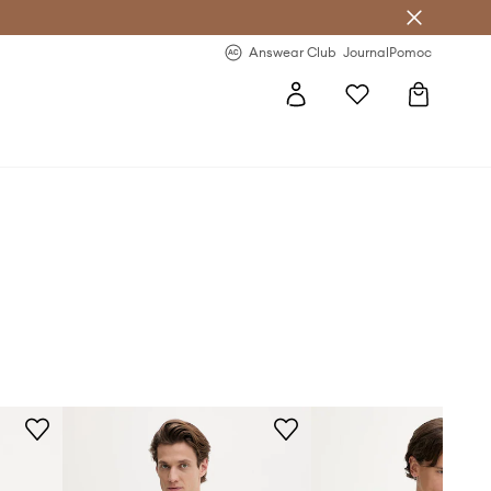
letter >
Regularne nowości >
Answear Club
Journal
Pomoc