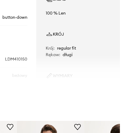
100 % Len
button-down
KRÓJ
Krój
:
regular fit
Rękaw
:
długi
LDM410150
beżowy
WYMIARY
Model ze zdjęcia ma 187 cm
Les Deux
wzrostu i ma na sobie rozmiar L.
Rozmiarówka standardowa
Zalecamy wybór rozmiaru, jaki nosisz
zazwyczaj.
Tabela rozmiarów