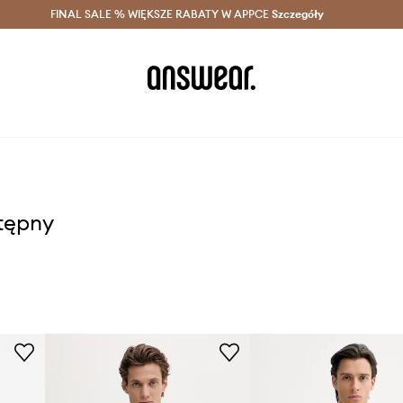
szczędzaj z Answear Club >
FINAL SALE % WIĘKSZE RABATY W APPCE
Dostawa nawet w 24h >
Szczegóły
News
stępny