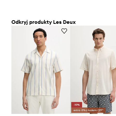
Odkryj produkty Les Deux
-10%
extra -5% z kodem: OFF*