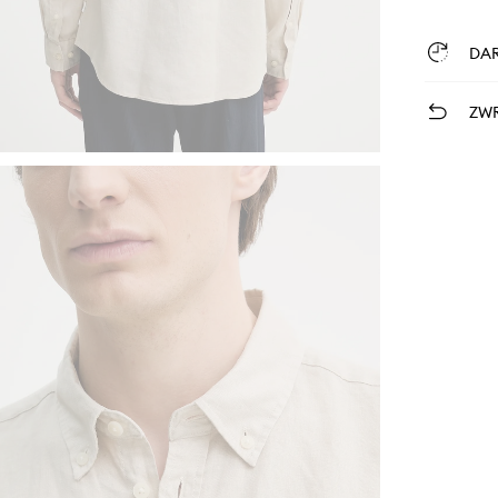
DA
ZWR