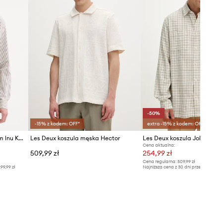
-50%
-15% z kodem: OFF*
extra -15% z kodem: OFF*
Les Deux koszula z dodatkiem lnu Konrad
Les Deux koszula męska Hector
Les Deux koszula John
Cena aktualna:
509,99 zł
254,99 zł
Cena regularna:
509,99 zł
99,99 zł
Najniższa cena z 30 dni przed obniżką