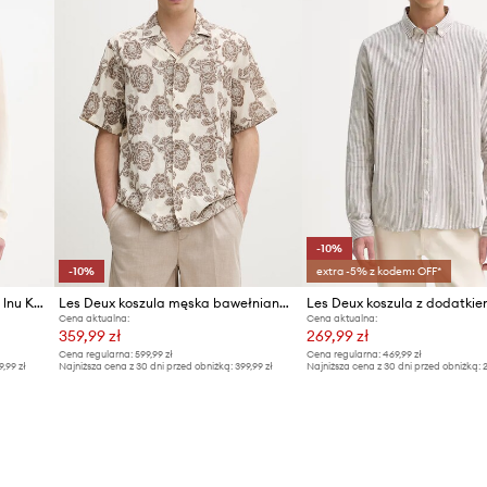
-10%
-10%
extra -5% z kodem: OFF*
Les Deux koszula z dodatkiem lnu Konrad
Les Deux koszula męska bawełniana Lesley
Cena aktualna:
Cena aktualna:
359,99 zł
269,99 zł
Cena regularna:
599,99 zł
Cena regularna:
469,99 zł
9,99 zł
Najniższa cena z 30 dni przed obniżką:
399,99 zł
Najniższa cena z 30 dni przed obniżką:
2