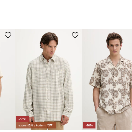
-50%
extra -15% z kodem: OFF*
-10%