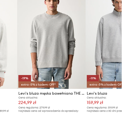
Zalecamy wybór rozmiaru, jaki nosisz
zazwyczaj.
Tabela rozmiarów
-19%
-11%
extra -5% z kodem: OFF*
extra -5% z kodem: OFF*
Levi's bluza męska bawełniana THE ORIGINAL HM
Levi's bluza
Cena aktualna:
Cena aktualna:
224,99 zł
159,99 zł
Cena regularna:
279,99 zł
Cena regularna:
319,99 zł
89,99 zł
Najniższa cena od wprowadzenia do sprzedaży:
Najniższa cena z 30 dni przed obniżką
279,99 zł