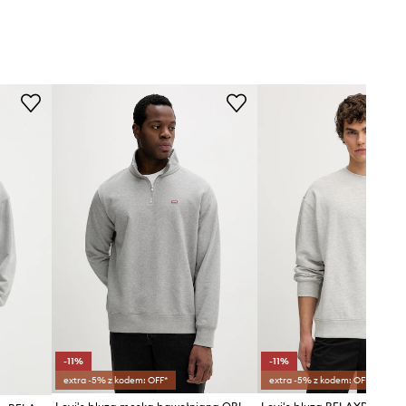
-11%
-11%
extra -5% z kodem: OFF*
extra -5% z kodem: OFF*