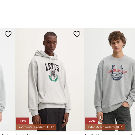
-16%
-20%
extra -5% z kodem: OFF*
extra -5% z kodem: OFF*