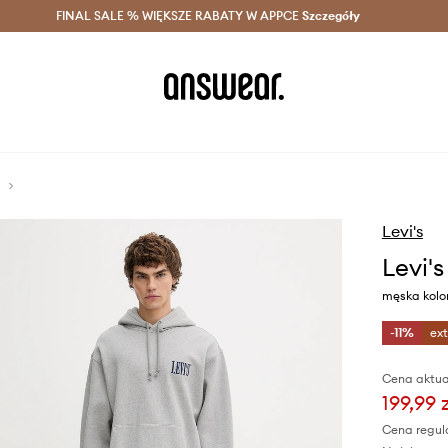
szczędzaj z Answear Club >
FINAL SALE % WIĘKSZE RABATY W APPCE
Dostawa nawet w 24h >
Szczegóły
News
Levi's
Levi's
męska kolo
-11%
ex
Cena aktua
199,99 
Cena regul