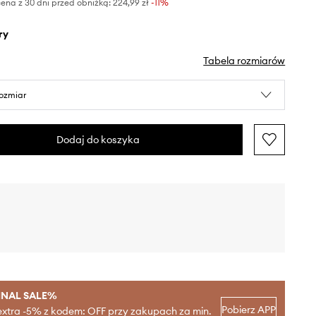
ena z 30 dni przed obniżką:
224,99 zł
 -11%
ry
Tabela rozmiarów
rozmiar
Dodaj do koszyka
INAL SALE%
Pobierz APP
extra -5% z kodem: OFF przy zakupach za min.