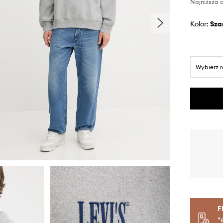
Najniższa c
Kolor:
sza
Wybierz 
F
*