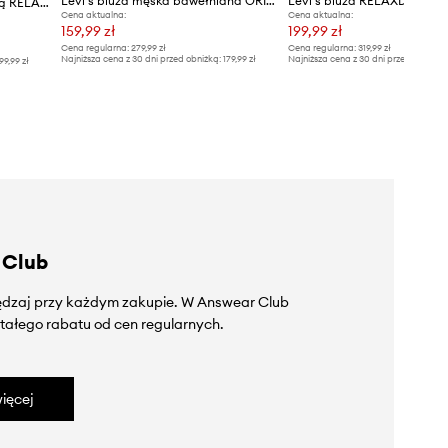
Levi's bluza męska bawełniana ORIGINAL HM 1/4 ZIP
Levi's bluza męska z bawełną RELAXD GRAPHIC CREW
Cena aktualna:
Cena aktualna:
159,99 zł
199,99 zł
Cena regularna:
279,99 zł
Cena regularna:
319,99 zł
Najniższa cena z 30 dni przed obniżką:
179,99 zł
Najniższa cena z 30 dni przed obniżką
99,99 zł
 Club
zędzaj przy każdym zakupie. W Answear Club
tałego rabatu od cen regularnych.
ięcej