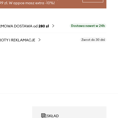
99 zł. W appce masz extra -10%!
RMOWA DOSTAWA od
280 zł
Dostawa nawet w 24h
OTY I REKLAMACJE
Zwrot do 30 dni
SKŁAD