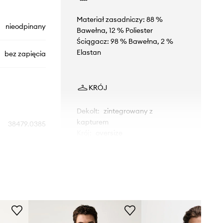
Materiał zasadniczy: 88 %
nieodpinany
Bawełna, 12 % Poliester
Ściągacz: 98 % Bawełna, 2 %
Elastan
bez zapięcia
KRÓJ
Dekolt
:
zintegrowany z
kapturem
38479.0385
Krój
:
oversize
szary
WYMIARY
Levi's
Model ze zdjęcia ma 186 cm
wzrostu i ma na sobie rozmiar L.
Rozmiarówka standardowa