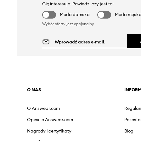
Cię interesuje. Powiedz, czy jest to:
Moda damska
Moda męsk
Wybór oferty jest opcjonalny
O NAS
INFOR
O Answear.com
Regulam
Opinie o Answear.com
Pozosta
Nagrody i certyfikaty
Blog