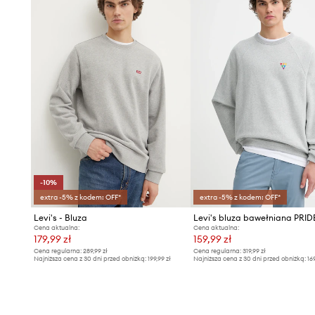
- Rękawy i dolna krawędź wykończona wygodnym, elas
- Długość rękawa(mierzona od kaptura): 80 cm.
- Długość: 71 cm.
- Szerokość pod pachami: 64 cm.
- Wymiary podane dla rozmiaru: L.
-10%
extra -5% z kodem: OFF*
extra -5% z kodem: OFF*
Levi's - Bluza
Cena aktualna:
Cena aktualna:
179,99 zł
159,99 zł
Cena regularna:
289,99 zł
Cena regularna:
319,99 zł
Najniższa cena z 30 dni przed obniżką:
199,99 zł
Najniższa cena z 30 dni przed obniżką:
16