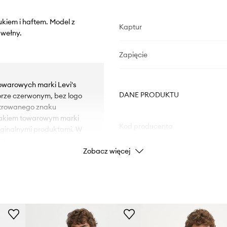
ukiem i haftem. Model z
Kaptur
wełny.
Zapięcie
towarowych marki Levi's
DANE PRODUKTU
orze czerwonym, bez logo
strowanego znaku
nakiem towarowym marki
Kod producenta
yginalnymi produktami. W
nta.
Zobacz więcej
Kolor
 osłonę, gdy jest to
Marka
 i dodatkowe ciepło.
Producent