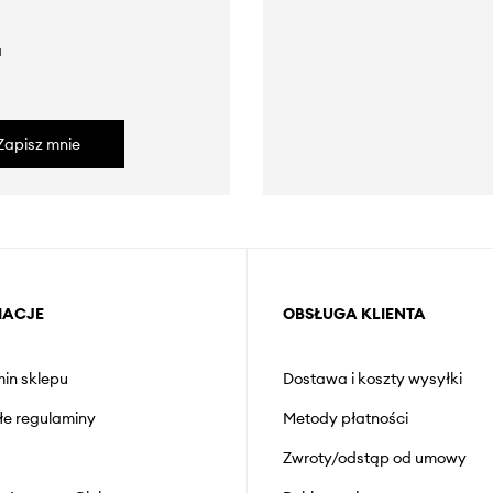
a
Zapisz mnie
MACJE
OBSŁUGA KLIENTA
in sklepu
Dostawa i koszty wysyłki
łe regulaminy
Metody płatności
Zwroty/odstąp od umowy