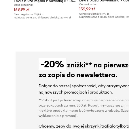
Levi's bluza męska z bawełną RELAXD GRAPHIC CREW
Cena aktualna:
Cena aktualna:
159,99 zł
169,99 zł
Cena regularna:
319,99 zł
Cena regularna:
319,99 zł
Najniższa cena z 30 dni przed obniżką:
16
Najniższa cena z 30 dni przed obniżką:
209,99 zł
-20%
zniżki** na pierws
za zapis do newslettera.
Dołącz do naszej społeczności, aby otrzymywać
najnowszych promocjach i produktach.
**Rabat jest jednorazowy, obejmuje nieprzecenione pro
przy zakupach za min. 350 zł. Rabat nie łączy się z i
niektóre produkty mogą być wyłączone z rabatu. Szcze
wykluczenia z promocji
.
Chcemy, żeby do Twojej skrzynki trafiało tylko 