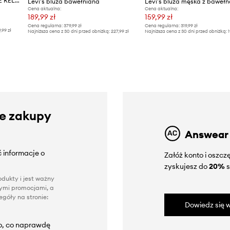
Levi's bluza bawełniana PRIDE RELAXED CREW
Levi's bluza bawełniana
Cena aktualna:
Cena aktualna:
189,99 zł
159,99 zł
Cena regularna:
379,99 zł
Cena regularna:
319,99 zł
9,99 zł
Najniższa cena z 30 dni przed obniżką:
227,99 zł
Najniższa cena z 30 dni przed obniżką:
1
ze zakupy
Answear
 informacje o
Załóż konto i oszc
zyskujesz do
20%
s
dukty i jest ważny
nnymi promocjami, a
góły na stronie:
Dowiedz się w
to, co naprawdę