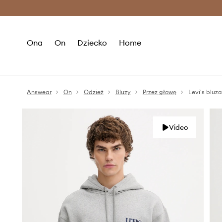
Premium Fashion Benefits >
O
Ona
On
Dziecko
Home
Answear
On
Odzież
Bluzy
Przez głowę
Levi's bluza
Video