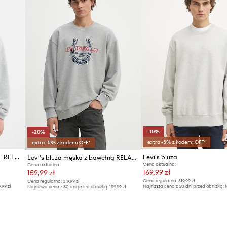
tycznym ściągaczem.
ID Produktu
-10%
-20%
extra -5% z kodem: OFF*
extra -5% z kodem: OFF*
Levi's bluza bawełniana PRIDE RELAXED CREW
Levi's bluza
Levi's bluza męska z bawełną RELAXD GRAPHIC CREW
Cena aktualna:
Cena aktualna:
169,99 zł
159,99 zł
Cena regularna:
319,99 zł
Cena regularna:
319,99 zł
9,99 zł
Najniższa cena z 30 dni przed obniżką:
1
Najniższa cena z 30 dni przed obniżką:
199,99 zł