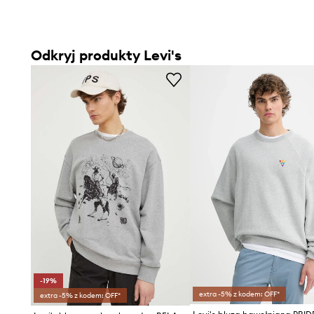
Odkryj produkty Levi's
-19%
extra -5% z kodem: OFF*
extra -5% z kodem: OFF*