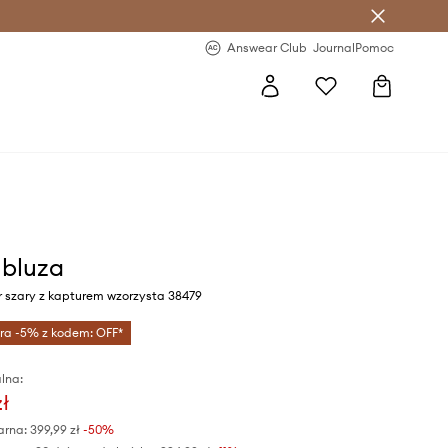
letter >
Regularne nowości >
Answear Club
Journal
Pomoc
 bluza
r szary z kapturem wzorzysta 38479
tra -5% z kodem: OFF*
lna:
zł
arna:
399,99 zł
-50%