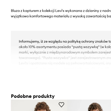
Bluza z kapturem z kolekcji Levi's wykonana z dzianiny z nadr
wyjątkowo komfortowego materiału z wysoką zawartością ba
Informujemy, iż ze względu na politykę ochrony znaków 
około 10% asortymentu posiada "pustą wszywkę" (w kol
marki, wyłącznie z międzynarodowym symbolem zareje
towarowego). "Pusta wszywka" jest zarejestrowanym z
Levi's i opatrzone nią modele są pełnowartościowymi, or
razie wątpliwości prosimy o kontakt z Biurem Obsługi Klie
- Fason oversize.
- Kaptur ściągany troczkami zapewnia dodatkowe ciepło i
potrzebne.
Podobne produkty
- Szczotkowany od wewnątrz materiał zapewnia miękkość
- Z przodu praktyczna, wsuwana kieszeń typu kangurka.
- Gruba, elastyczna dzianina.