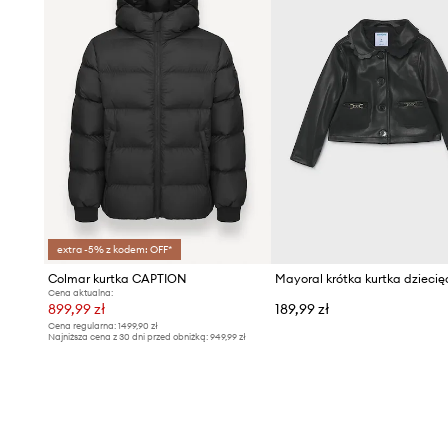
extra -5% z kodem: OFF*
Colmar kurtka CAPTION
Cena aktualna:
899,99 zł
189,99 zł
Cena regularna:
1499,90 zł
Najniższa cena z 30 dni przed obniżką:
949,99 zł