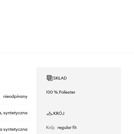
SKŁAD
100 % Poliester
nieodpinany
a, syntetyczna
KRÓJ
Krój
:
regular fit
na syntetyczna