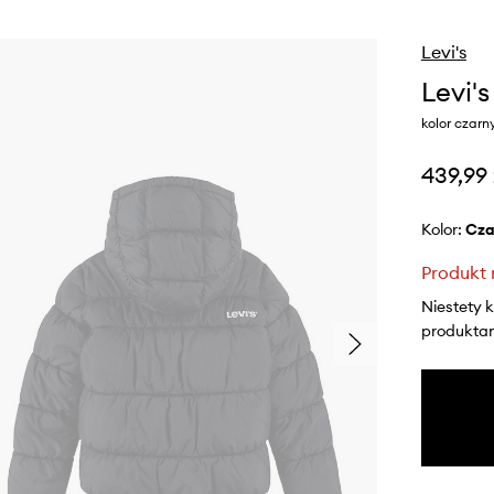
Levi's
Levi'
kolor czarn
439,99 
Kolor:
cz
Produkt 
Niestety 
produktami