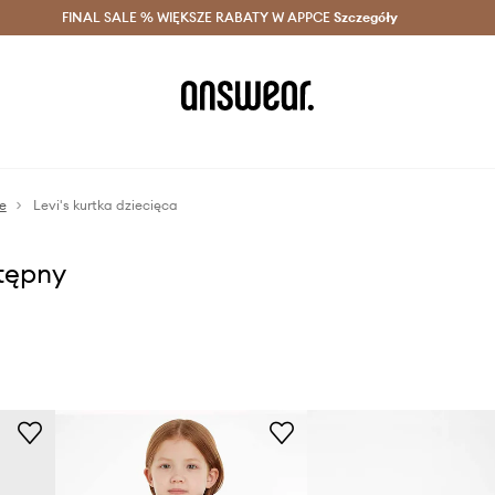
szczędzaj z Answear Club >
FINAL SALE % WIĘKSZE RABATY W APPCE
Dostawa nawet w 24h >
Szczegóły
News
ze
Levi's kurtka dziecięca
stępny