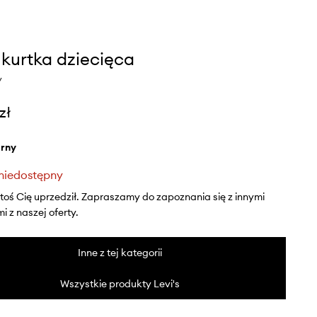
s kurtka dziecięca
y
zł
arny
niedostępny
ktoś Cię uprzedził. Zapraszamy do zapoznania się z innymi
 z naszej oferty.
Inne z tej kategorii
Wszystkie produkty Levi's