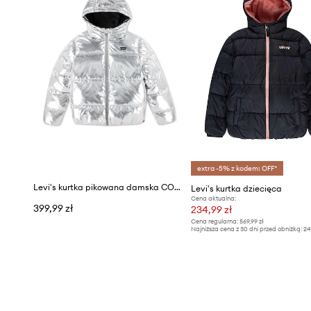
extra -5% z kodem: OFF*
Levi's kurtka pikowana damska CORE BATWING PUFFER
Levi's kurtka dziecięca
Cena aktualna:
399,99 zł
234,99 zł
Cena regularna:
569,99 zł
Najniższa cena z 30 dni przed obniżką:
24