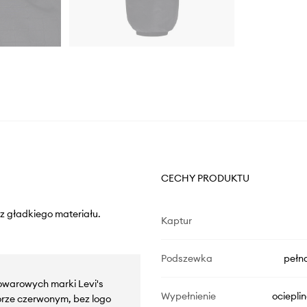
CECHY PRODUKTU
 z gładkiego materiału.
Kaptur
Podszewka
pełn
towarowych marki Levi's
Wypełnienie
ociepli
orze czerwonym, bez logo