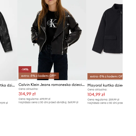
-14%
extra -5% z kodem: OFF*
extra -5% z kodem: OFF*
Calvin Klein Jeans ramoneska dziecięca
United Colors of Benetton kurtka dziecięca
Mayoral kurtka dziecięca
Cena aktualna:
Cena aktualna:
314,99 zł
104,99 zł
Cena regularna:
699,99 zł
Cena regularna:
259,99 zł
Najniższa cena z 30 dni przed obniżką:
369,99 zł
9,99 zł
Najniższa cena z 30 dni przed obniżką