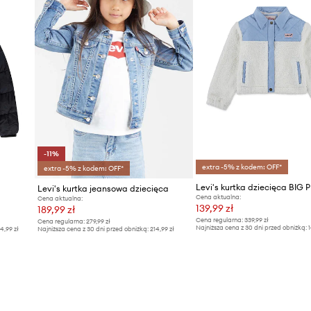
-11%
extra -5% z kodem: OFF*
extra -5% z kodem: OFF*
Levi's kurtka jeansowa dziecięca
Cena aktualna:
Cena aktualna:
139,99 zł
189,99 zł
Cena regularna:
339,99 zł
Cena regularna:
279,99 zł
Najniższa cena z 30 dni przed obniżką:
1
4,99 zł
Najniższa cena z 30 dni przed obniżką:
214,99 zł