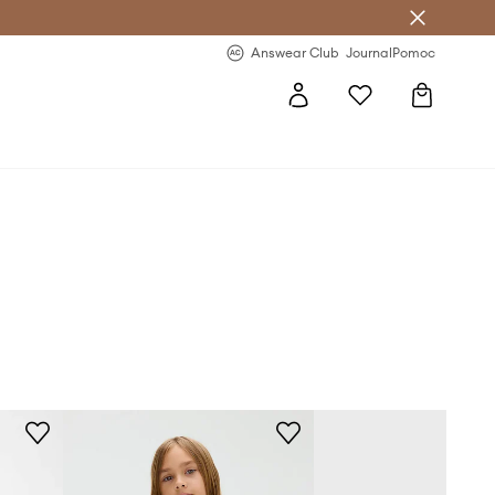
letter >
Regularne nowości >
Answear Club
Journal
Pomoc