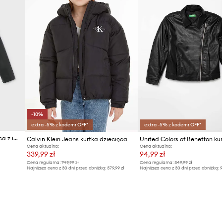
-10%
extra -5% z kodem: OFF*
extra -5% z kodem: OFF*
Mayoral krótka kurtka dziecięca z imitacji skóry
Calvin Klein Jeans kurtka dziecięca
Cena aktualna:
Cena aktualna:
339,99 zł
94,99 zł
Cena regularna:
749,99 zł
Cena regularna:
349,99 zł
Najniższa cena z 30 dni przed obniżką:
379,99 zł
Najniższa cena z 30 dni przed obniżką:
9