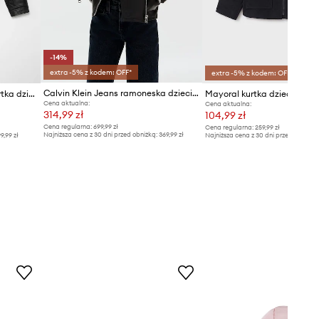
-14%
extra -5% z kodem: OFF*
extra -5% z kodem: OFF*
Calvin Klein Jeans ramoneska dziecięca
United Colors of Benetton kurtka dziecięca
Mayoral kurtka dziecięca
Cena aktualna:
Cena aktualna:
314,99 zł
104,99 zł
Cena regularna:
699,99 zł
Cena regularna:
259,99 zł
Najniższa cena z 30 dni przed obniżką:
369,99 zł
9,99 zł
Najniższa cena z 30 dni przed obniżką