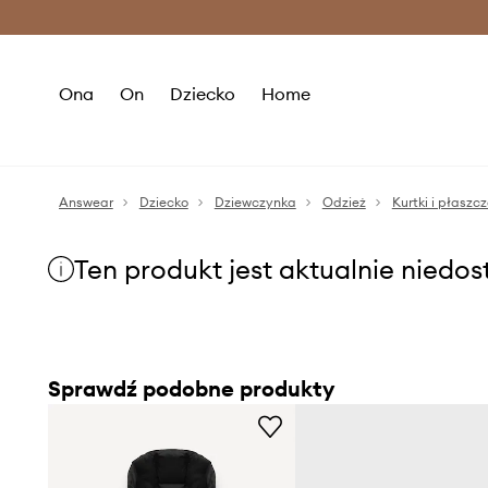
Premium Fashion Benefits >
O
Ona
On
Dziecko
Home
Answear
Dziecko
Dziewczynka
Odzież
Kurtki i płaszc
Ten produkt jest aktualnie niedo
Sprawdź podobne produkty