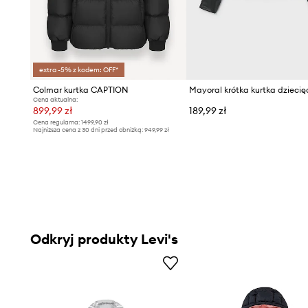
extra -5% z kodem: OFF*
Colmar kurtka CAPTION
Cena aktualna:
899,99 zł
189,99 zł
Cena regularna:
1499,90 zł
Najniższa cena z 30 dni przed obniżką:
949,99 zł
Odkryj produkty Levi's