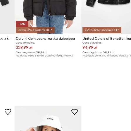
-10%
extra -5% z kodem: OFF*
extra -5% z kodem: OFF*
Mayoral krótka kurtka dziecięca z imitacji skóry
Calvin Klein Jeans kurtka dziecięca
Cena aktualna:
Cena aktualna:
339,99 zł
94,99 zł
Cena regularna:
749,99 zł
Cena regularna:
349,99 zł
Najniższa cena z 30 dni przed obniżką:
379,99 zł
Najniższa cena z 30 dni przed obniżką:
9