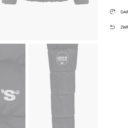
DA
ZWR