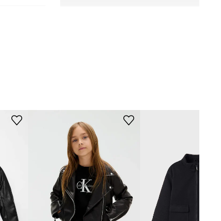
4EH930
czarny
Levi's